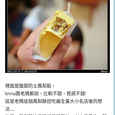
裡面是酸甜的土鳳梨餡，
knna跟老媽都說，比較不甜，質感不錯!
這是老媽這個鳳梨酥控吃遍全臺大小名店後的想
法….