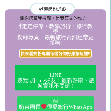
歡迎奶粉追蹤
謝謝您幫我按讚，是我寫文的動力！
走走停停，教學旅行，旅行教
學
粉絲專頁，最新旅行資訊經常更
新唷!
快來看奶粉專屬每週好物好康按這裡!!
LINE
按我!加Line好友，最新好康、旅
遊資訊不間斷!!
奶茶團長
很愛旅行WhatsApp