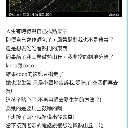
人生有時得幫自己找點樂子
即便自己會作麵包了，鳳梨酥對我也不是難事了
還是想去吃吃看熱門的東西
同事給了我兩顆微熱山丘，我非常節制地分給了
knna跟coco
結果coco的被兜豆搶走了
她也沒生氣,只是小聲地告訴我,媽咪,有空我們再去
買!
這孩子貼心了,不再用過去愛生氣的方法了!
為娘的是要馬上鼓勵的啊!
下班接了兩小就準備出發去買!
當下接到老媽的電話說很想吃微熱山丘….哈