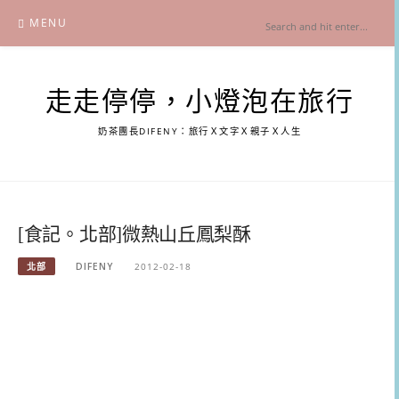
Skip
MENU
to
content
走走停停，小燈泡在旅行
奶茶團長DIFENY：旅行Ｘ文字Ｘ親子Ｘ人生
[食記。北部]微熱山丘鳳梨酥
北部
DIFENY
2012-02-18