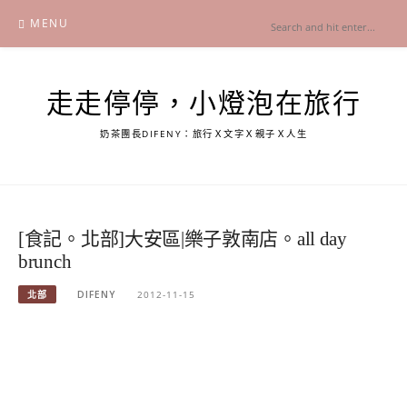
Skip
MENU
to
content
走走停停，小燈泡在旅行
奶茶團長DIFENY：旅行Ｘ文字Ｘ親子Ｘ人生
[食記。北部]大安區|樂子敦南店。all day
brunch
北部
DIFENY
2012-11-15