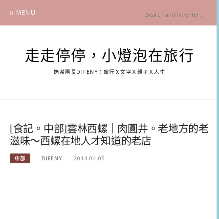
Skip
MENU
to
content
走走停停，小燈泡在旅行
奶茶團長DIFENY：旅行Ｘ文字Ｘ親子Ｘ人生
[食記。中部]雲林西螺｜肉圓井。老地方的老
滋味～西螺在地人才知道的老店
中部
DIFENY
2014-04-05