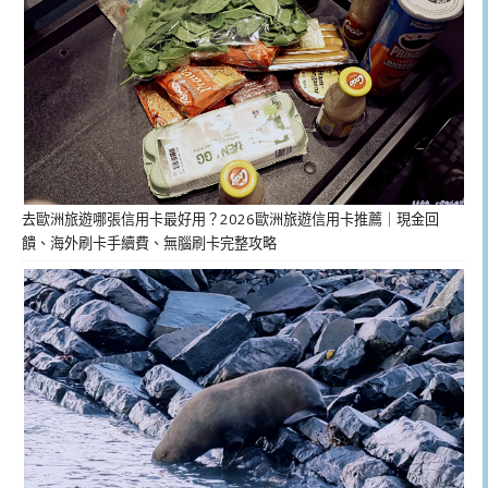
去歐洲旅遊哪張信用卡最好用？2026歐洲旅遊信用卡推薦｜現金回
饋、海外刷卡手續費、無腦刷卡完整攻略