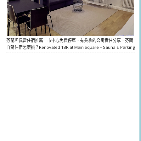
芬蘭坦佩雷住宿推薦｜市中心免費停車、有桑拿的公寓實住分享，芬蘭
自駕住宿怎麼挑？Renovated 1BR at Main Square – Sauna & Parking