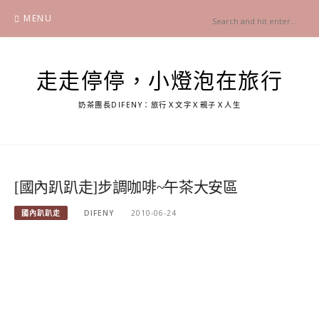
Skip
MENU
to
content
走走停停，小燈泡在旅行
奶茶團長DIFENY：旅行Ｘ文字Ｘ親子Ｘ人生
[國內趴趴走]步調咖啡~午茶大安區
國內趴趴走
DIFENY
2010-06-24