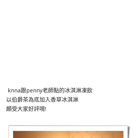
knna跟penny老師點的冰淇淋凍飲
以伯爵茶為底加入香草冰淇淋
頗受大家好評唷!