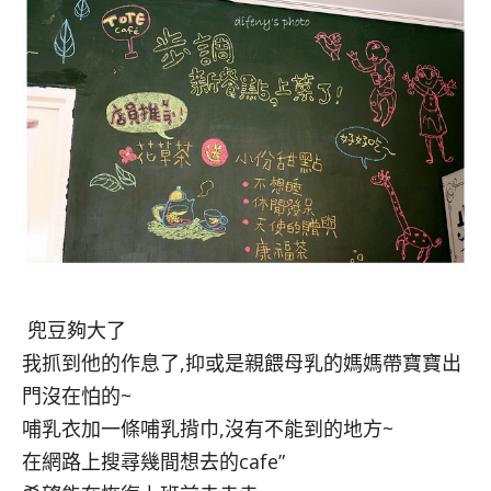
兜豆夠大了
我抓到他的作息了,抑或是親餵母乳的媽媽帶寶寶出
門沒在怕的~
哺乳衣加一條哺乳揹巾,沒有不能到的地方~
在網路上搜尋幾間想去的cafe”