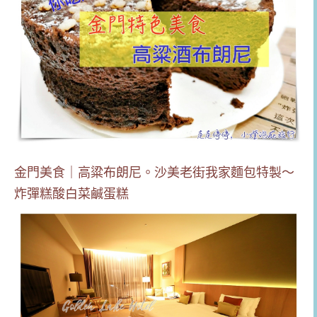
金門美食｜高粱布朗尼。沙美老街我家麵包特製～
炸彈糕酸白菜鹹蛋糕