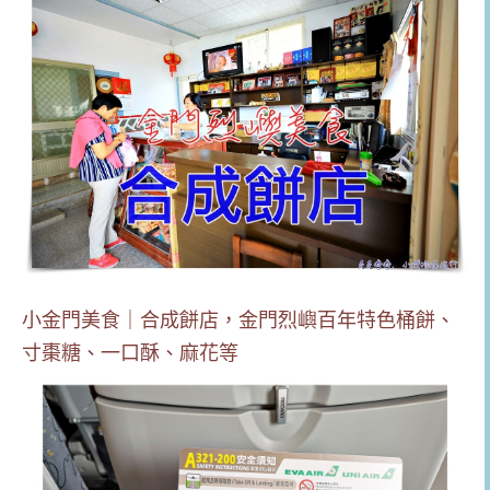
小金門美食｜合成餅店，金門烈嶼百年特色桶餅、
寸棗糖、一口酥、麻花等