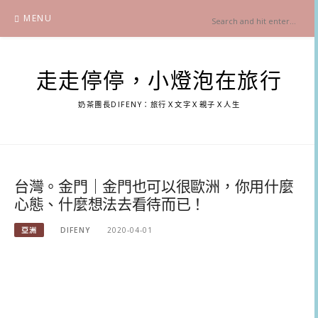
Skip
MENU
to
content
走走停停，小燈泡在旅行
奶茶團長DIFENY：旅行Ｘ文字Ｘ親子Ｘ人生
台灣。金門｜金門也可以很歐洲，你用什麼
心態、什麼想法去看待而已！
亞洲
DIFENY
2020-04-01