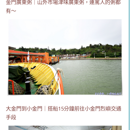
金門廣東粥｜山外市場津味廣東粥，連罵人的粥都
有～
大金門到小金門｜搭船15分鐘前往小金門烈嶼交通
手段