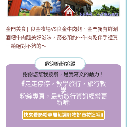
金門美食| 良金牧場VS良金牛肉麵．金門獨有鮮涮
酒糟牛肉麵美好滋味，務必預約～牛肉乾伴手禮買
一趟絕對不夠的～
歡迎奶粉追蹤
謝謝您幫我按讚，是我寫文的動力！
走走停停，教學旅行，旅行教
學
粉絲專頁，最新旅行資訊經常更
新唷!
快來看奶粉專屬每週好物好康按這裡!!