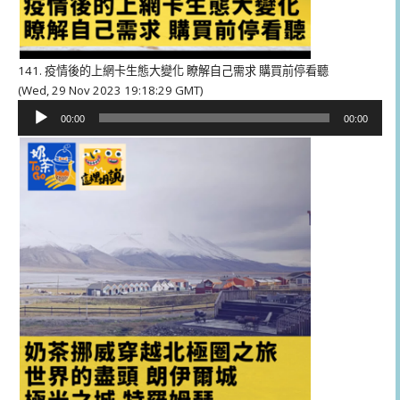
141. 疫情後的上網卡生態大變化 瞭解自己需求 購買前停看聽
(Wed, 29 Nov 2023 19:18:29 GMT)
音
00:00
00:00
訊
播
放
器