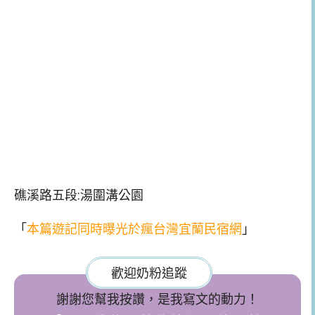
礁溪路五段:湯圍溝公園
「
本篇遊記同時曝光於瘋台灣宜蘭民宿網
」
歡迎奶粉追蹤
謝謝您幫我按讚，是我寫文的動力！