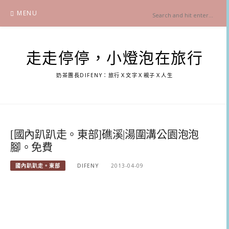
Skip
MENU
to
content
走走停停，小燈泡在旅行
奶茶團長DIFENY：旅行Ｘ文字Ｘ親子Ｘ人生
[國內趴趴走。東部]礁溪|湯圍溝公園泡泡
腳。免費
國內趴趴走。東部
DIFENY
2013-04-09