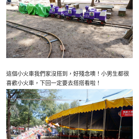
這個小火車我們家沒搭到，好殘念噢！小男生都很
喜歡小火車，下回一定要去搭搭看啦！