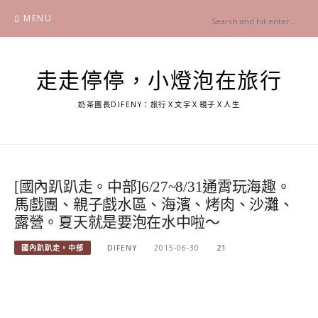
Skip
MENU
to
content
走走停停，小燈泡在旅行
奶茶團長DIFENY：旅行Ｘ文字Ｘ親子Ｘ人生
[國內趴趴走。中部]6/27~8/31通霄玩海趣。
馬戲團、親子戲水區、海濱、烤肉、沙灘、
露營。夏天就是要泡在水中啦～
國內趴趴走。中部
DIFENY
2015-06-30
21