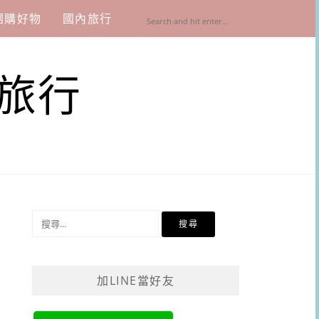
團購好物
國內旅行
旅行
搜
尋
關
鍵
加LINE當好友
字: