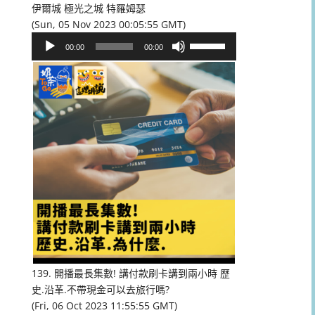
伊爾城 極光之城 特羅姆瑟
(Sun, 05 Nov 2023 00:05:55 GMT)
音
使
00:00
00:00
訊
用
播
向
放
上/
器
向
下
鍵
以
提
高
或
降
低
音
量。
139. 開播最長集數! 講付款刷卡講到兩小時 歷
史.沿革.不帶現金可以去旅行嗎?
(Fri, 06 Oct 2023 11:55:55 GMT)