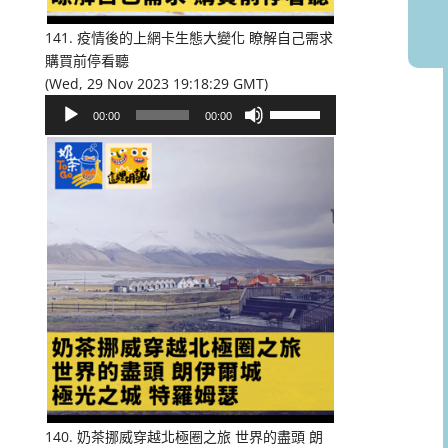
音
量。
141. 疫情後的上網卡生態大變化 瞭解自己需求
購買前停看聽
(Wed, 29 Nov 2023 19:18:29 GMT)
音
使
00:00
00:00
訊
用
播
向
放
上/
器
向
下
鍵
以
提
高
或
降
低
音
量。
140. 奶茶挪威穿越北極圈之旅 世界的盡頭 朗