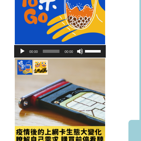
音
使
00:00
00:00
訊
用
播
向
放
上/
器
向
下
鍵
以
提
高
或
降
低