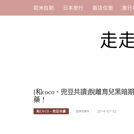
Skip
歐洲自助
日本旅行
飯店住宿
旅行
to
content
走
[和coco、兜豆共讀]脫離育兒黑
藥！
DIFENY
2014-07-02
和COCO、兜豆共讀