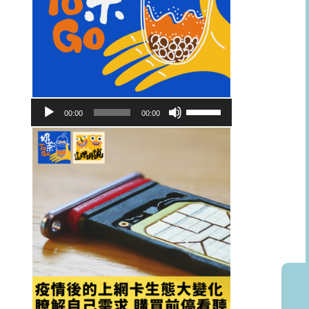
音
使
00:00
00:00
訊
用
播
向
放
上/
器
向
下
鍵
以
提
高
或
降
低