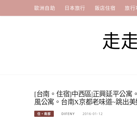
Skip
歐洲自助
日本旅行
飯店住宿
旅行
to
content
走
[台南。住宿]中西區|正興延平公
風公寓。台南X京都老味道~跳出美
DIFENY
2016-01-12
住。南部