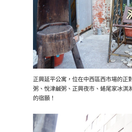
正興延平公寓，位在中西區西市場的正
粥、悅津鹹粥、正興夜市、蜷尾家冰淇
的宿願！