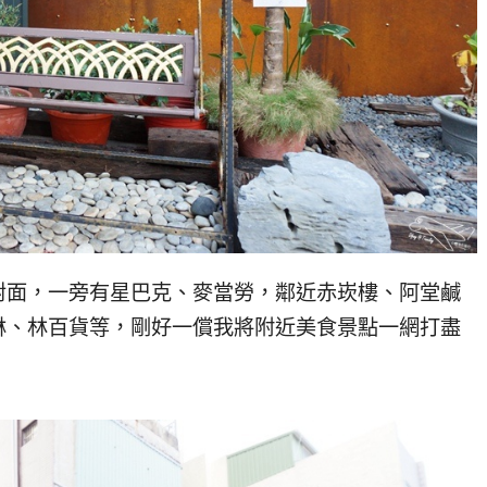
對面，一旁有星巴克、麥當勞，鄰近赤崁樓、阿堂鹹
淋、林百貨等，剛好一償我將附近美食景點一網打盡