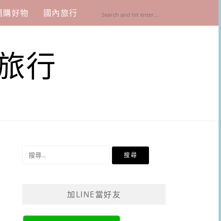
團購好物
國內旅行
旅行
搜
尋
關
鍵
加LINE當好友
字: