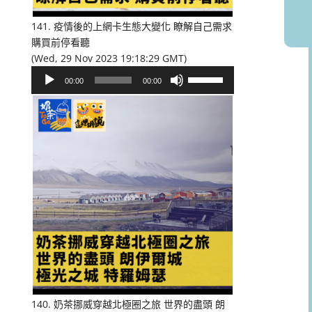
音
量。
141. 疫情後的上網卡生態大變化 瞭解自己需求
購買前停看聽
(Wed, 29 Nov 2023 19:18:29 GMT)
音
使
00:00
00:00
訊
用
播
向
放
上/
器
向
下
鍵
以
提
高
或
降
低
音
量。
140. 奶茶挪威穿越北極圈之旅 世界的盡頭 朗