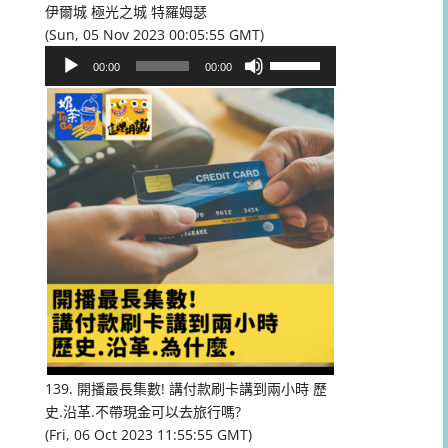
伊爾城 極光之城 特羅姆瑟
(Sun, 05 Nov 2023 00:05:55 GMT)
音
使
00:00
00:00
訊
用
播
向
放
上/
器
向
下
鍵
以
提
高
或
降
低
音
量。
139. 開播最長集數! 講付款刷卡講到兩小時 歷
史.沿革.不帶現金可以去旅行嗎?
(Fri, 06 Oct 2023 11:55:55 GMT)