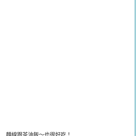
麵線跟茶油飯～也很好吃！