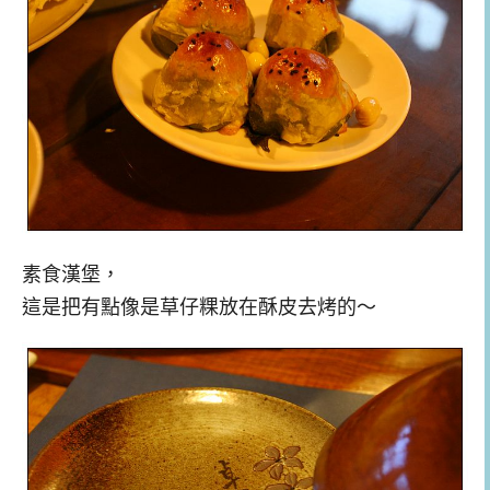
素食漢堡，
這是把有點像是草仔粿放在酥皮去烤的～