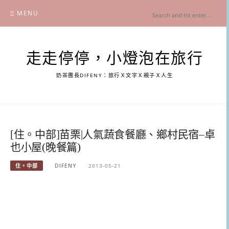
Skip
MENU
to
content
走走停停，小燈泡在旅行
奶茶團長DIFENY：旅行Ｘ文字Ｘ親子Ｘ人生
[住。中部]苗栗|人氣蔬食餐廳、鄉村民宿–卓
也小屋(晚餐篇)
住。中部
DIFENY
2013-05-21