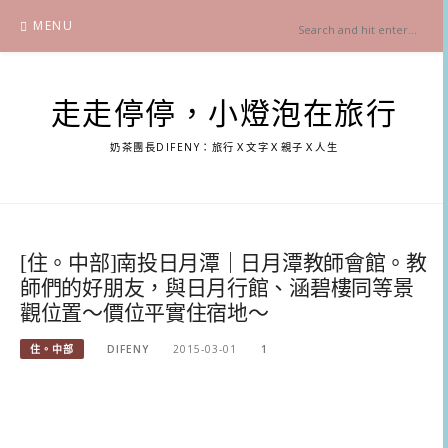
Skip
MENU
to
content
走走停停，小燈泡在旅行
奶茶團長DIFENY：旅行Ｘ文字Ｘ親子Ｘ人生
[住。中部]南投日月潭｜日月潭教師會館。教
師們的好朋友，與日月行館、涵碧樓同等景
觀位置～價位平實住宿地～
住。中部
DIFENY
2015-03-01
1