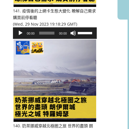
音
量。
141. 疫情後的上網卡生態大變化 瞭解自己需求
購買前停看聽
(Wed, 29 Nov 2023 19:18:29 GMT)
音
使
00:00
00:00
訊
用
播
向
放
上/
器
向
下
鍵
以
提
高
或
降
低
音
量。
140. 奶茶挪威穿越北極圈之旅 世界的盡頭 朗