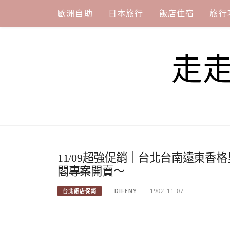
Skip
歐洲自助
日本旅行
飯店住宿
旅行
to
content
走
11/09超強促銷｜台北台南遠東香
閣專案開賣～
DIFENY
1902-11-07
台北飯店促銷