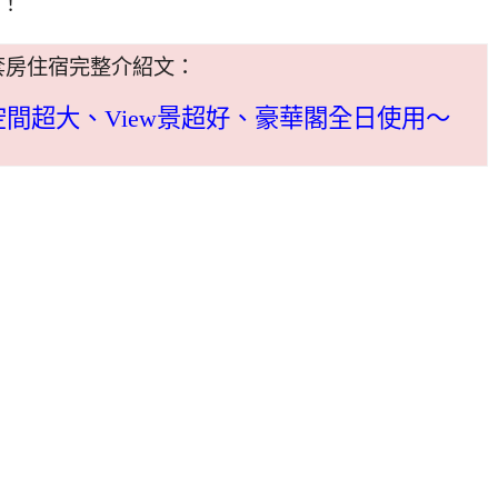
配！
套房住宿完整介紹文：
間超大、View景超好、豪華閣全日使用～