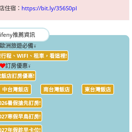
店住宿：
https://bit.ly/356S0pI
ifeny推薦資訊
歐洲旅遊必備↓
行程、WIFI、租車，看這裡!
訂房優惠↓
找飯店訂房優惠!
中台灣飯店
南台灣飯店
東台灣飯店
026暑假搶先訂房!
027寒假早鳥訂房!
027年假趁早卡位!