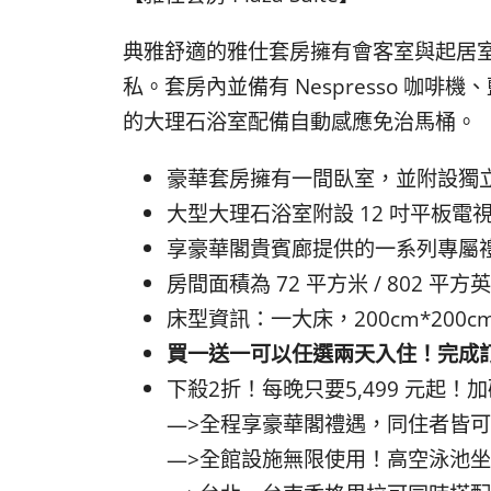
典雅舒適的雅仕套房擁有會客室與起居
私。套房內並備有 Nespresso 咖啡機
的大理石浴室配備自動感應免治馬桶。
豪華套房擁有一間臥室，並附設獨
大型大理石浴室附設 12 吋平板電
享豪華閣貴賓廊提供的一系列專屬
房間面積為 72 平方米 / 802 平方
床型資訊：一大床，200cm*200c
買一送一可以任選兩天入住！完成訂房
下殺2折！每晚只要5,499 元起
—>全程享豪華閣禮遇，同住者皆
—>全館設施無限使用！高空泳池