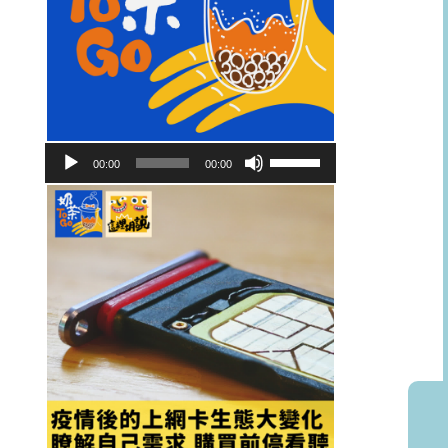
音
使
00:00
00:00
訊
用
播
向
放
上/
器
向
下
鍵
以
提
高
或
降
低