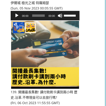
伊爾城 極光之城 特羅姆瑟
(Sun, 05 Nov 2023 00:05:55 GMT)
音
使
00:00
00:00
訊
用
播
向
放
上/
器
向
下
鍵
以
提
高
或
降
低
音
量。
139. 開播最長集數! 講付款刷卡講到兩小時 歷
史.沿革.不帶現金可以去旅行嗎?
(Fri, 06 Oct 2023 11:55:55 GMT)