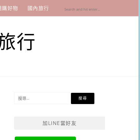
團購好物
國內旅行
旅行
搜
尋
關
鍵
加LINE當好友
字: