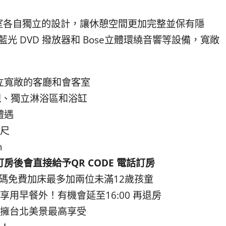
室各自獨立的設計，讓休憩空間更加完整並保有隱
、藍光 DVD 撥放器和 Bose立體環繞音響等設備，寬敞
立寬敞的客廳和會客室
視、獨立淋浴區和浴缸
禮遇
英尺
m
後會直接給予QR CODE 電話訂房
！加碼免費加床最多加兩位未滿12歲孩童
可享用早餐外！
有機會延至16:00 再退房
坐擁台北美景最高享受