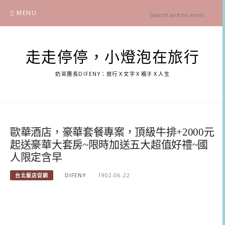
Skip
MENU
to
content
走走停停，小燈泡在旅行
奶茶團長DIFENY：旅行Ｘ文字Ｘ親子Ｘ人生
歐華酒店，豪華套餐專案，頂級牛排+2000元
起送豪華大套房~限時加送五大超值好禮~國
人限定含早
台北飯店促銷
DIFENY
1902-06-22