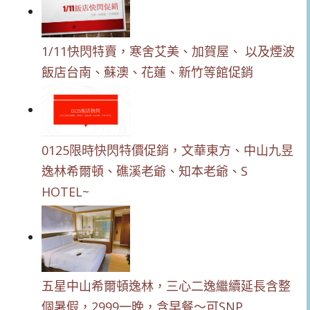
1/11快閃特賣，寒舍艾美、加賀屋、 以及煙波
飯店台南、蘇澳、花蓮、新竹等館促銷
0125限時快閃特價促銷，文華東方、中山九昱
逸林希爾頓、礁溪老爺、知本老爺、S
HOTEL~
五星中山希爾頓逸林，三心二逸繼續延長含整
個暑假，2999一晚，含早餐～可SNP