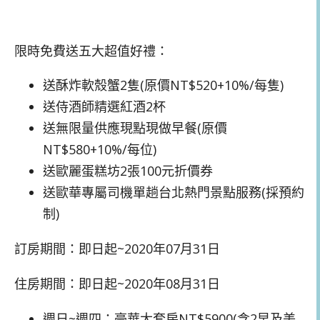
限時免費送五大超值好禮：
送酥炸軟殼蟹2隻(原價NT$520+10%/每隻)
送侍酒師精選紅酒2杯
送無限量供應現點現做早餐(原價
NT$580+10%/每位)
送歐麗蛋糕坊2張100元折價券
送歐華專屬司機單趟台北熱門景點服務(採預約
制)
訂房期間：即日起~2020年07月31日
住房期間：即日起~2020年08月31日
週日~週四：豪華大套房NT$5900(含2早及美