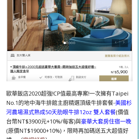
歐華飯店2020超強!CP值最高專案!一次擁有Taipei
No.1的地中海牛排館主廚精選頂級牛排套餐-
美國杉
河農場濕式熟成50天肋眼牛排12oz 雙人套餐
(價值
台幣NT$3900元+10%/每客)與
豪華大套房住宿一晚
(原價NT$19000+10%)，限時再加碼送五大超值好