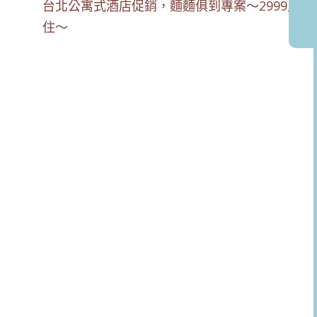
台北公寓式酒店促銷，麵麵俱到專案～2999入
住～