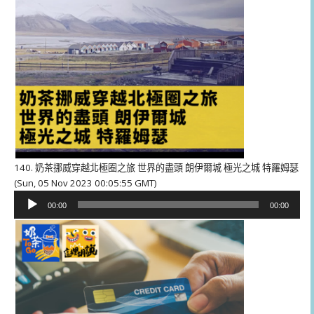
140. 奶茶挪威穿越北極圈之旅 世界的盡頭 朗伊爾城 極光之城 特羅姆瑟
(Sun, 05 Nov 2023 00:05:55 GMT)
音
00:00
00:00
訊
播
放
器