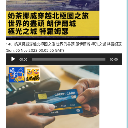
140. 奶茶挪威穿越北極圈之旅 世界的盡頭 朗伊爾城 極光之城 特羅姆瑟
(Sun, 05 Nov 2023 00:05:55 GMT)
音
00:00
00:00
訊
播
放
器