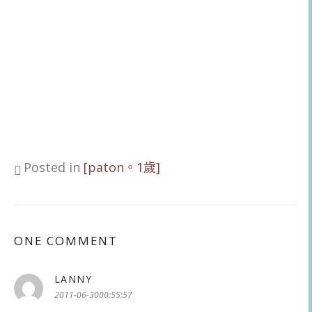
Posted in
[paton。1歲]
ONE COMMENT
LANNY
表
示:
2011-06-3000:55:57