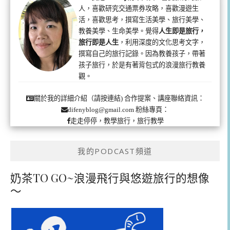
人，喜歡研究交通票券攻略，喜歡漫遊生
活，喜歡思考，撰寫生活美學、旅行美學、
教養美學、生命美學。覺得
人生即是旅行，
旅行即是人生
，利用深度的文化思考文字，
撰寫自己的旅行記錄。因為教養孩子，帶著
孩子旅行，於是有著背包式的浪漫旅行教養
觀。
合作提案、講座聯絡資訊：
關於我的詳細介紹（請按連結)
粉絲專頁：
difenyblog@gmail.com
走走停停，教學旅行，旅行教學
我的PODCAST頻道
奶茶TO GO~浪漫飛行與悠遊旅行的想像
～