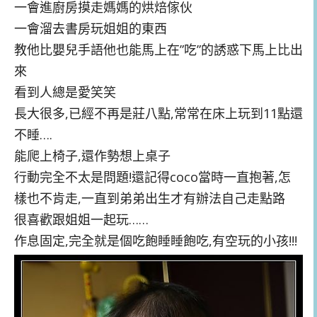
一會進廚房摸走媽媽的烘焙傢伙
一會溜去書房玩姐姐的東西
教他比嬰兒手語他也能馬上在”吃”的誘惑下馬上比出
來
看到人總是愛笑笑
長大很多,已經不再是莊八點,常常在床上玩到11點還
不睡….
能爬上椅子,還作勢想上桌子
行動完全不太是問題!還記得coco當時一直抱著,怎
樣也不肯走,一直到弟弟出生才有辦法自己走點路
很喜歡跟姐姐一起玩……
作息固定,完全就是個吃飽睡睡飽吃,有空玩的小孩!!!