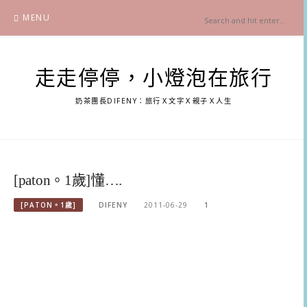
Skip
MENU
to
content
走走停停，小燈泡在旅行
奶茶團長DIFENY：旅行Ｘ文字Ｘ親子Ｘ人生
[paton。1歲]懂….
[PATON。1歲]
DIFENY
2011-06-29
1