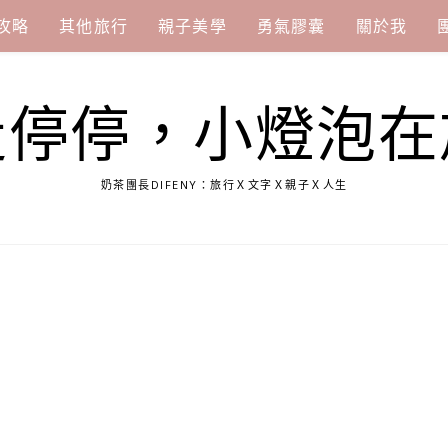
攻略
其他旅行
親子美學
勇氣膠囊
關於我
走停停，小燈泡在
奶茶團長DIFENY：旅行Ｘ文字Ｘ親子Ｘ人生