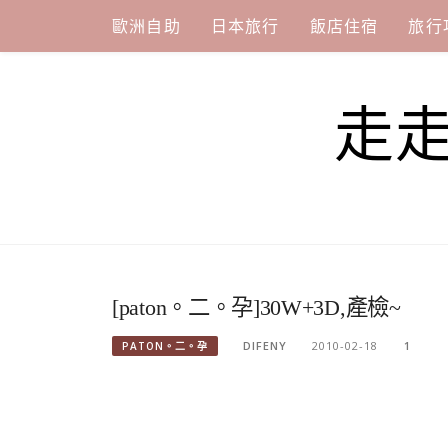
Skip
歐洲自助
日本旅行
飯店住宿
旅行
to
content
走
[paton。二。孕]30W+3D,產檢~
DIFENY
2010-02-18
1
PATON。二。孕