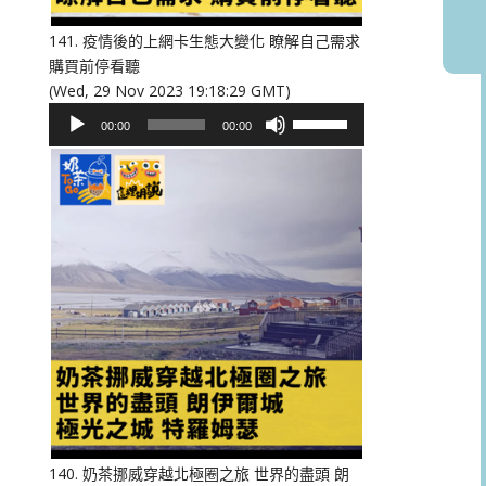
音
量。
141. 疫情後的上網卡生態大變化 瞭解自己需求
購買前停看聽
(Wed, 29 Nov 2023 19:18:29 GMT)
音
使
00:00
00:00
訊
用
播
向
放
上/
器
向
下
鍵
以
提
高
或
降
低
音
量。
140. 奶茶挪威穿越北極圈之旅 世界的盡頭 朗