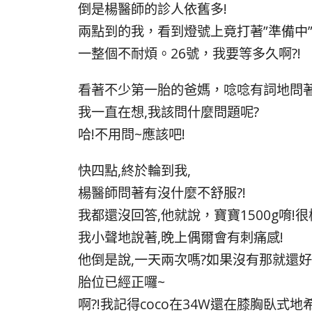
倒是楊醫師的診人依舊多!
兩點到的我，看到燈號上竟打著”準備中
一整個不耐煩。26號，我要等多久啊?!
看著不少第一胎的爸媽，唸唸有詞地問
我一直在想,我該問什麼問題呢?
哈!不用問~應該吧!
快四點,終於輪到我,
楊醫師問著有沒什麼不舒服?!
我都還沒回答,他就說，寶寶1500g唷!很
我小聲地說著,晚上偶爾會有刺痛感!
他倒是說,一天兩次嗎?如果沒有那就還好
胎位已經正囉~
啊?!我記得coco在34W還在膝胸臥式地