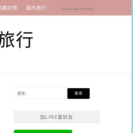
團購好物
國內旅行
旅行
搜
尋
關
鍵
加LINE當好友
字: