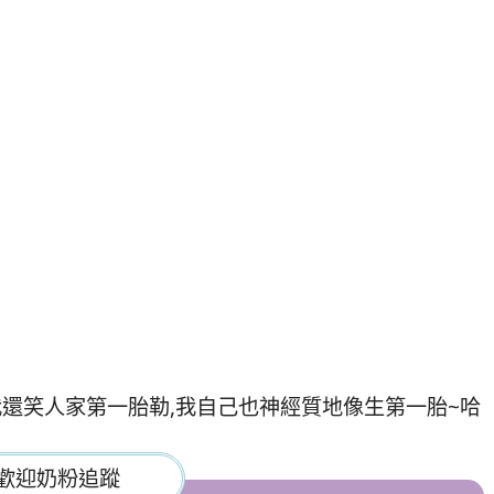
,我還笑人家第一胎勒,我自己也神經質地像生第一胎~哈
歡迎奶粉追蹤