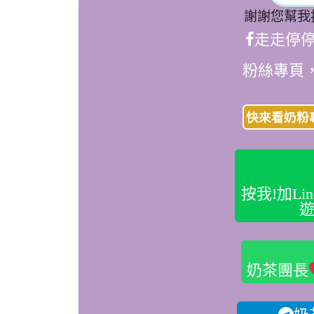
謝謝您幫我
走走停
粉絲專頁
快來看奶粉
按我!加L
遊
奶茶團長