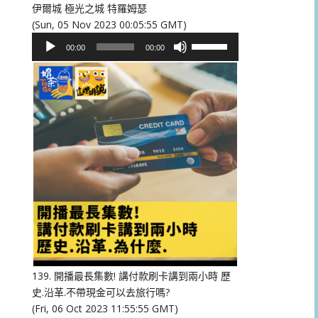
伊爾城 極光之城 特羅姆瑟
(Sun, 05 Nov 2023 00:05:55 GMT)
音
使
00:00
00:00
訊
用
播
向
放
上/
器
向
下
鍵
以
提
高
或
降
低
音
量。
139. 開播最長集數! 講付款刷卡講到兩小時 歷
史.沿革.不帶現金可以去旅行嗎?
(Fri, 06 Oct 2023 11:55:55 GMT)