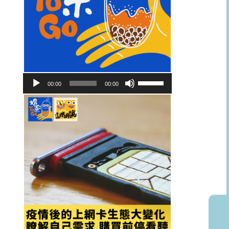
音
使
00:00
00:00
訊
用
播
向
放
上/
器
向
下
鍵
以
提
高
或
降
低