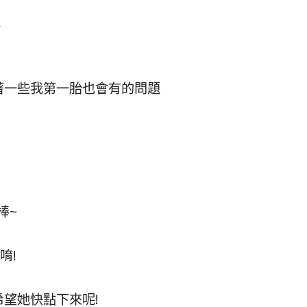
”
著一些我第一胎也會有的問題
棒~
唷!
希望她快點下來呢!