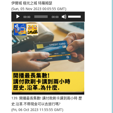
伊爾城 極光之城 特羅姆瑟
(Sun, 05 Nov 2023 00:05:55 GMT)
音
使
00:00
00:00
訊
用
播
向
放
上/
器
向
下
鍵
以
提
高
或
降
低
音
量。
139. 開播最長集數! 講付款刷卡講到兩小時 歷
史.沿革.不帶現金可以去旅行嗎?
(Fri, 06 Oct 2023 11:55:55 GMT)