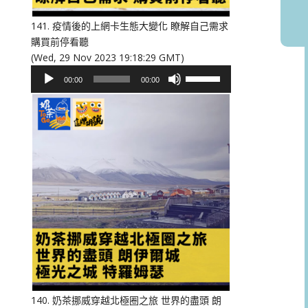
音
量。
141. 疫情後的上網卡生態大變化 瞭解自己需求
購買前停看聽
(Wed, 29 Nov 2023 19:18:29 GMT)
音
使
00:00
00:00
訊
用
播
向
放
上/
器
向
下
鍵
以
提
高
或
降
低
音
量。
140. 奶茶挪威穿越北極圈之旅 世界的盡頭 朗