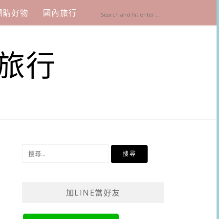
團購好物
國內旅行
旅行
搜
尋
關
鍵
加LINE當好友
字: