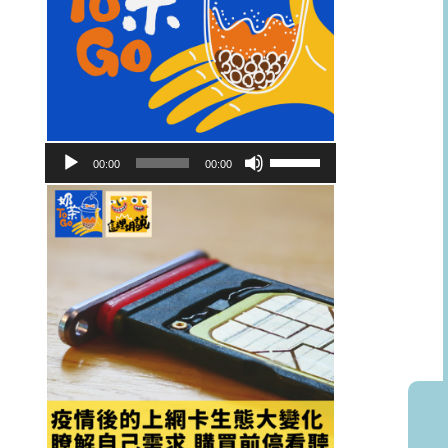
音
使
00:00
00:00
訊
用
播
向
放
上/
器
向
下
鍵
以
提
高
或
降
低