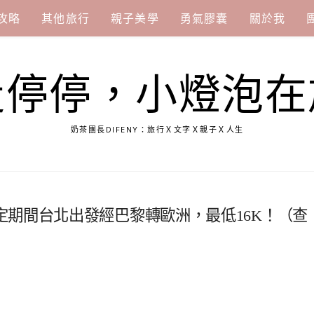
攻略
其他旅行
親子美學
勇氣膠囊
關於我
走停停，小燈泡在
奶茶團長DIFENY：旅行Ｘ文字Ｘ親子Ｘ人生
期間台北出發經巴黎轉歐洲，最低16K！（查