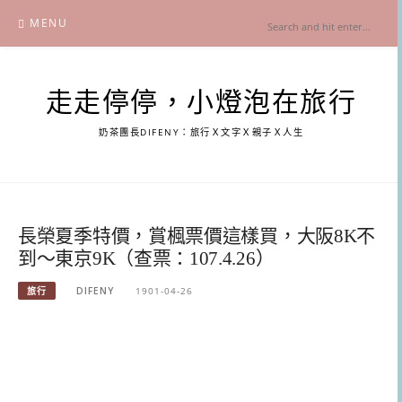
Skip
MENU
to
content
走走停停，小燈泡在旅行
奶茶團長DIFENY：旅行Ｘ文字Ｘ親子Ｘ人生
長榮夏季特價，賞楓票價這樣買，大阪8K不
到～東京9K（查票：107.4.26）
旅行
DIFENY
1901-04-26