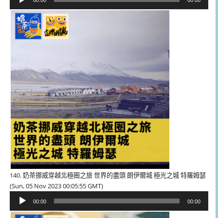
00:00
00:00
訊
播
放
器
140. 奶茶挪威穿越北極圈之旅 世界的盡頭 朗伊爾城 極光之城 特羅姆瑟
(Sun, 05 Nov 2023 00:05:55 GMT)
音
00:00
00:00
訊
播