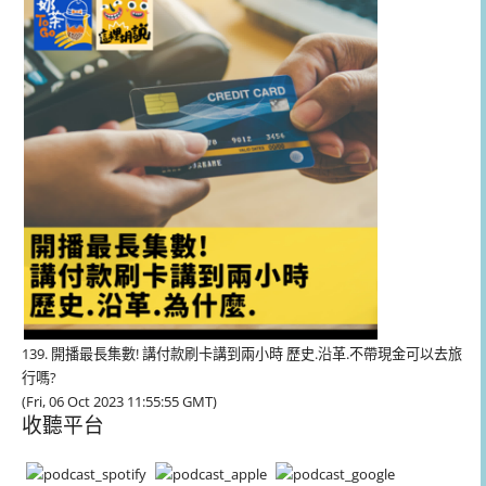
放
器
139. 開播最長集數! 講付款刷卡講到兩小時 歷史.沿革.不帶現金可以去旅
行嗎?
(Fri, 06 Oct 2023 11:55:55 GMT)
收聽平台