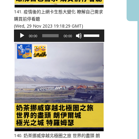
音
量。
141. 疫情後的上網卡生態大變化 瞭解自己需求
購買前停看聽
(Wed, 29 Nov 2023 19:18:29 GMT)
音
使
00:00
00:00
訊
用
播
向
放
上/
器
向
下
鍵
以
提
高
或
降
低
音
量。
140. 奶茶挪威穿越北極圈之旅 世界的盡頭 朗