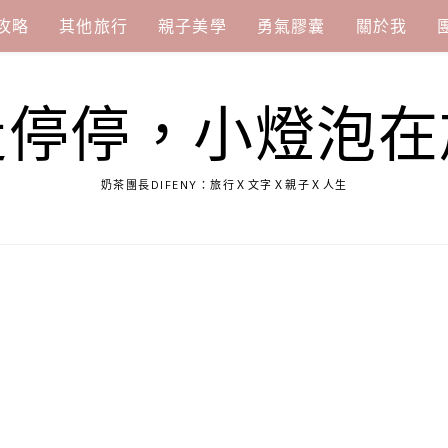
攻略
其他旅行
親子美學
勇氣膠囊
關於我
走停停，小燈泡在
奶茶團長DIFENY：旅行Ｘ文字Ｘ親子Ｘ人生