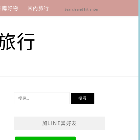
團購好物
國內旅行
旅行
搜
尋
關
鍵
加LINE當好友
字: