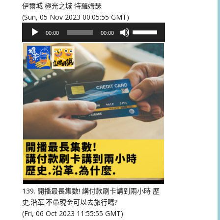
伊爾城 極光之城 特羅姆瑟
(Sun, 05 Nov 2023 00:05:55 GMT)
音
使
00:00
00:00
訊
用
播
向
放
上/
器
向
下
鍵
以
提
高
或
降
低
音
量。
139. 開播最長集數! 講付款刷卡講到兩小時 歷
史.沿革.不帶現金可以去旅行嗎?
(Fri, 06 Oct 2023 11:55:55 GMT)