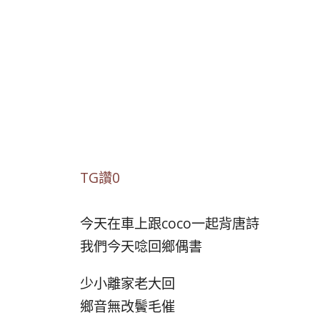
TG讚0
今天在車上跟coco一起背唐詩
我們今天唸回鄉偶書
少小離家老大回
鄉音無改鬢毛催