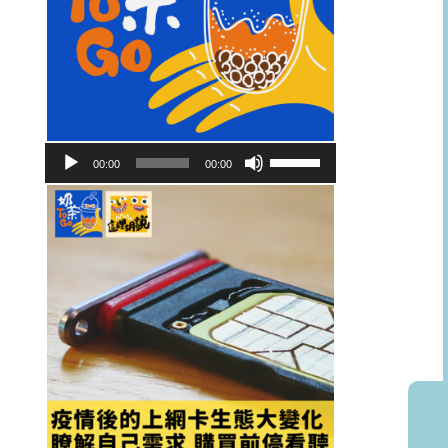
音
使
00:00
00:00
訊
用
播
向
放
上/
器
向
下
鍵
以
提
高
或
降
低