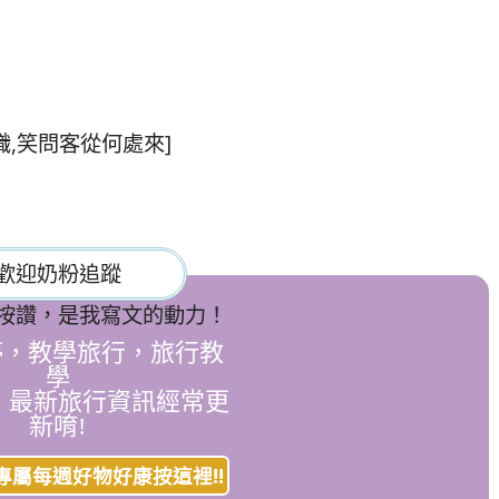
識,笑問客從何處來]
歡迎奶粉追蹤
按讚，是我寫文的動力！
停，教學旅行，旅行教
學
，最新旅行資訊經常更
新唷!
專屬每週好物好康按這裡!!