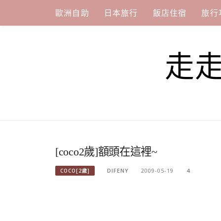
Skip
歐洲自助
日本旅行
飯店住宿
旅行
to
content
走
[coco2歲]額頭在這裡~
DIFENY
2009-05-19
4
COCO[2歲]