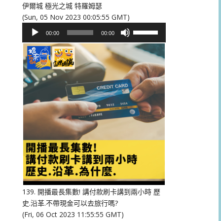
伊爾城 極光之城 特羅姆瑟
(Sun, 05 Nov 2023 00:05:55 GMT)
音
使
00:00
00:00
訊
用
播
向
放
上/
器
向
下
鍵
以
提
高
或
降
低
音
量。
139. 開播最長集數! 講付款刷卡講到兩小時 歷
史.沿革.不帶現金可以去旅行嗎?
(Fri, 06 Oct 2023 11:55:55 GMT)