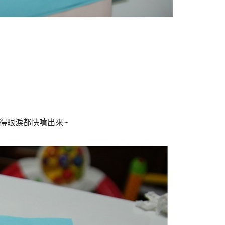
得眼淚都快噴出來~