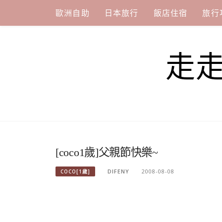
Skip
歐洲自助
日本旅行
飯店住宿
旅行
to
content
走
[coco1歲]父親節快樂~
DIFENY
2008-08-08
COCO[1歲]