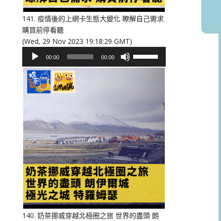
音
量。
141. 疫情後的上網卡生態大變化 瞭解自己需求
購買前停看聽
(Wed, 29 Nov 2023 19:18:29 GMT)
音
使
00:00
00:00
訊
用
播
向
放
上/
器
向
下
鍵
以
提
高
或
降
低
音
量。
140. 奶茶挪威穿越北極圈之旅 世界的盡頭 朗