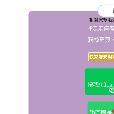
謝謝您幫我
走走停
粉絲專頁
快來看奶粉
按我!加L
遊
奶茶團長