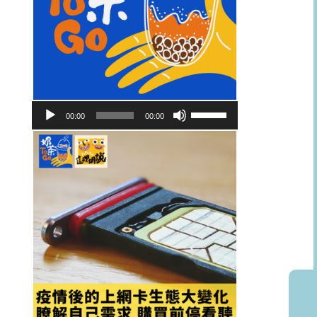
音
使
00:00
00:00
訊
用
播
向
放
上/
器
向
下
鍵
以
提
高
或
降
低