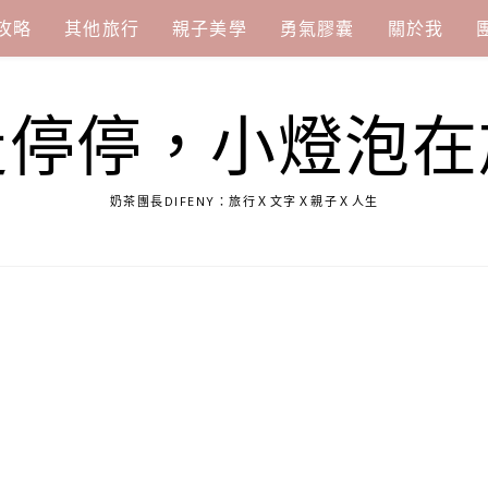
攻略
其他旅行
親子美學
勇氣膠囊
關於我
走停停，小燈泡在
奶茶團長DIFENY：旅行Ｘ文字Ｘ親子Ｘ人生