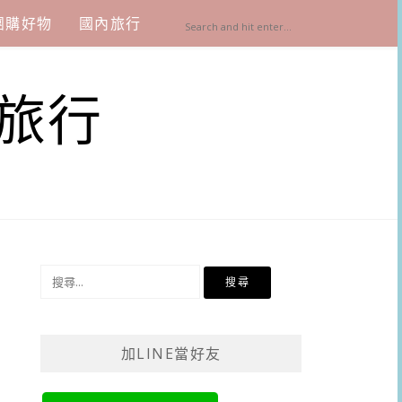
團購好物
國內旅行
旅行
搜
尋
關
鍵
加LINE當好友
字: