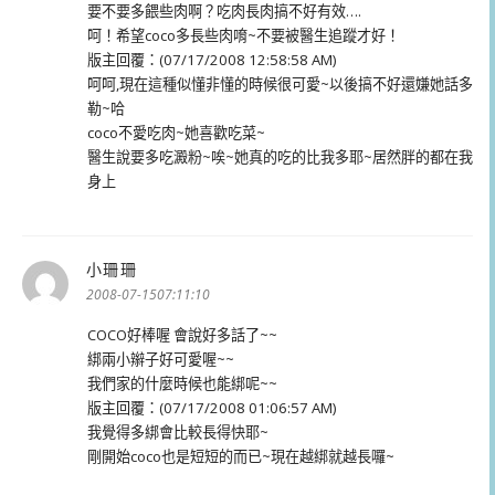
要不要多餵些肉啊？吃肉長肉搞不好有效….
呵！希望coco多長些肉唷~不要被醫生追蹤才好！
版主回覆：(07/17/2008 12:58:58 AM)
呵呵,現在這種似懂非懂的時候很可愛~以後搞不好還嫌她話多
勒~哈
coco不愛吃肉~她喜歡吃菜~
醫生說要多吃澱粉~唉~她真的吃的比我多耶~居然胖的都在我
身上
小珊珊
表
示:
2008-07-1507:11:10
COCO好棒喔 會說好多話了~~
綁兩小辮子好可愛喔~~
我們家的什麼時候也能綁呢~~
版主回覆：(07/17/2008 01:06:57 AM)
我覺得多綁會比較長得快耶~
剛開始coco也是短短的而已~現在越綁就越長囉~