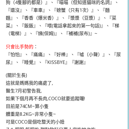
狗（4隻腳的都是）』、『喵喵（但知道貓咪的名詞』、
『還沒』、『車車』、『螃蟹（只有1次）』、『麵
麵』、『香香（爆米香）』、『漿漿（豆漿）』、『菜
菜』、『飯飯』、『喂(電話拿起來的第一句話)』、『梯
（電梯）』、『姨(保姆)』、『補補(尿布)』~
只會比手勢的
：
『怕怕』、『痛痛』、『好棒』、『噓（小聲）』、『尿
尿』、『睡覺』、『KISSBYE』『謝謝』
(關於生長)
這就是媽媽我的痛處了,
醫生7月初警告我,
如果下個月再不長肉,COCO就要追蹤囉!
目前是74CM~算小隻
體重是8.2KG~非常小隻~
可是COCO是個吃整天的小妞