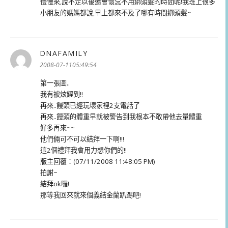
慢慢來,說不定以後還會懷念不用綁頭髮的時間呢!我班上很多
小朋友的媽媽都說,早上都來不及了哪有時間綁頭髮~
DNAFAMILY
表
示:
2008-07-1105:49:54
第一張圖..
我有被炫耀到!!
再來..饅頭已經玩壞家裡2支電話了
再來..饅頭的體重早就被警告到我根本不敢帶他去量體重
好多再來~~
他們倆可不可以結拜一下啊!!!
這2個禮拜我會用力想你們的!!
版主回覆：(07/11/2008 11:48:05 PM)
拍謝~
結拜ok囉!
那等我回來就來個義結金蘭趴踢吧!