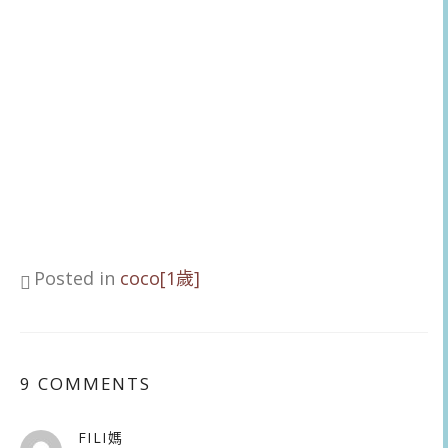
Posted in
coco[1歲]
9 COMMENTS
FILI媽
表