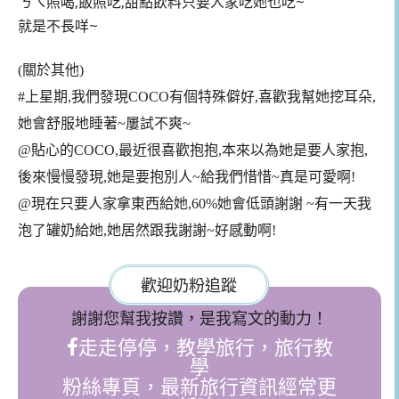
ㄋㄟ照喝,飯照吃,甜點飲料只要人家吃她也吃~
就是不長咩~
(關於其他)
#上星期,我們發現COCO有個特殊僻好,喜歡我幫她挖耳朵,
她會舒服地睡著~屢試不爽~
@貼心的COCO,最近很喜歡抱抱,本來以為她是要人家抱,
後來慢慢發現,她是要抱別人~給我們惜惜~真是可愛啊!
@現在只要人家拿東西給她,60%她會低頭謝謝 ~有一天我
泡了罐奶給她,她居然跟我謝謝~好感動啊!
歡迎奶粉追蹤
謝謝您幫我按讚，是我寫文的動力！
走走停停，教學旅行，旅行教
學
粉絲專頁，最新旅行資訊經常更