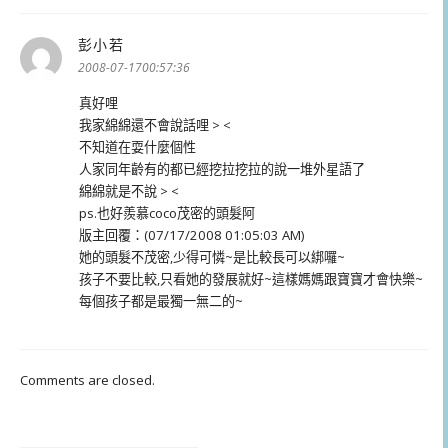
彭小若
表
示:
2008-07-1700:57:36
真好哩
我家綿綿還不會說話哩 > <
不知道在耍什麼個性
人家同年齡有的都已經挖拉挖拉的說一堆外星語了
綿綿就是不說 > <
ps.也好羨慕coco茂密的頭髮阿
版主回覆：(07/17/2008 01:05:03 AM)
她的頭髮不茂密,少得可憐~是比較長可以綁囉~
孩子不要比較,只看她的發展就好~這樣媽媽跟寶寶才會快樂~
每個孩子都是最獨一無二的~
Comments are closed.