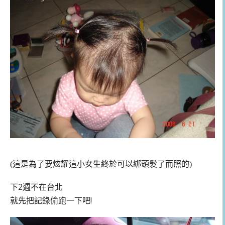
(這是為了要炫耀這小女生終於可以綁頭髮了而照的)
下2週不在台北
就先把記錄偷跑一下吧!