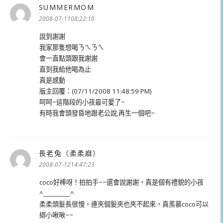
SUMMERMOM
表
示:
2008-07-1108:22:10
說到謝謝
我家那隻想喝ㄋㄟㄋㄟ
會一直點頭跟我謝謝
直到我給他喝為止
真是感動
版主回覆：(07/11/2008 11:48:59 PM)
呵呵~這階段的小孩最可愛了~
有時我會頭發昏地跟老公說,再生一個吧~
長老兔（柔柔麻）
表
示:
2008-07-1214:47:23
coco好棒呀！拍拍手~~還會說謝謝，真是個有禮貌的小孩
^_________^
柔柔頭髮長很慢，連夾個髮夾也夾不起來，真羨慕coco可以
綁小啾啾~~