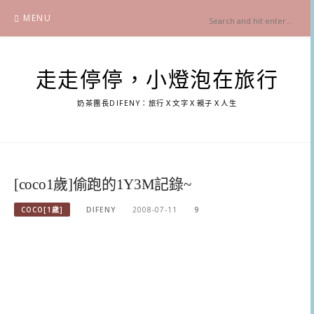
Skip
MENU
to
content
走走停停，小燈泡在旅行
奶茶團長DIFENY：旅行Ｘ文字Ｘ親子Ｘ人生
[coco1歲]偷跑的1Y3M記錄~
COCO[1歲]
DIFENY
2008-07-11
9