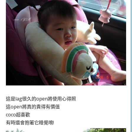
這是lag很久的open將使用心得照
這open將真的貴得有價值
coco超喜歡
有時還會抱著它睡覺唷!