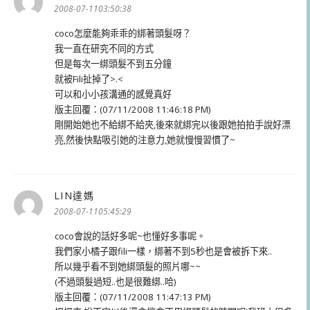
示:
2008-07-1103:50:38
coco怎麼能夠乖乖的綁著頭髮呀？
我一直在研究不同的方式
但是每次一綁頭髮不到五分鐘
就被Fili扯掉了>.<
可以和小小孩溝通的感覺真好
版主回覆：(07/11/2008 11:46:18 PM)
剛開始她也不給綁不給夾,後來就綁完以後跟她拍拍手說好漂
亮,然後快點吸引她的注意力,她就慢慢習慣了~
LIN達媽
表
示:
2008-07-1105:45:29
coco會說的話好多呢~也懂好多事呢。
我們家小橘子跟fili一樣，綁著不到5秒也是會被拆下來..
所以幾乎看不到她綁頭髮的照片哪~~
(不過頭髮過短..也是很難綁..哈)
版主回覆：(07/11/2008 11:47:13 PM)