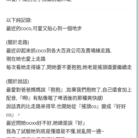
以下純記錄:
最近的coco,可愛又貼心到一個地步
(關於走路)
最近卯起來抓coco到各大百貨公司及賣場練走路,
現在她也愛上走路
每次看她走得遠了,問她要不要抱抱,她老是搖頭還要繼續走
(關於說話)
最愛對爸爸媽媽說『抱抱』,如果我們抱她了,自己還會加上
配音,『啊!』有點像喝了啤酒後的那種爽快感!
說話真的比走路來得早,也開始從『搖頭co』變成『好好
co』，
最近問她ooxx好不好,她總是說『好』
我為了試驗她到底是懂還是不懂,就亂問一通~