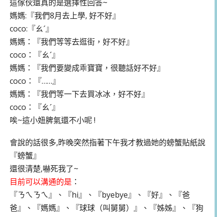
這傢伙還真的是選擇性回答~
媽媽:『我們8月去上學, 好不好』
coco:『ㄠˊ』
媽媽：『我們等等去逛街，好不好』
coco：『ㄠˊ』
媽媽：『我們要變成乖寶寶，很聽話好不好』
coco：『……』
媽媽：『我們等一下去買冰冰，好不好』
coco：『ㄠˊ』
唉~這小妞脾氣還不小呢 !
會說的話很多,昨晚突然指著下午我才教過她的螃蟹貼紙說
『螃蟹』
還很清楚,嚇死我了~
目前可以溝通的是
：
『ㄋㄟㄋㄟ』、『hi』、『byebye』、『好』、『爸
爸』、『媽媽』、『球球（叫舅舅）』、『姊姊』、『狗