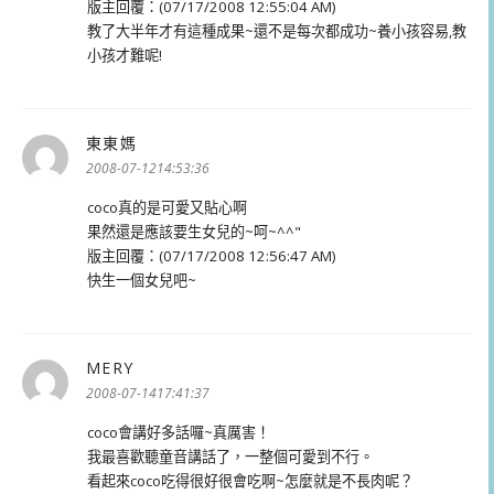
版主回覆：(07/17/2008 12:55:04 AM)
教了大半年才有這種成果~還不是每次都成功~養小孩容易,教
小孩才難呢!
東東媽
表
示:
2008-07-1214:53:36
coco真的是可愛又貼心啊
果然還是應該要生女兒的~呵~^^"
版主回覆：(07/17/2008 12:56:47 AM)
快生一個女兒吧~
MERY
表
示:
2008-07-1417:41:37
coco會講好多話囉~真厲害！
我最喜歡聽童音講話了，一整個可愛到不行。
看起來coco吃得很好很會吃啊~怎麼就是不長肉呢？