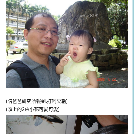
(陪爸爸研究所報到,打呵欠勒)
(頭上的2朵小花可愛可愛)