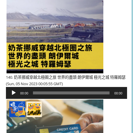
140. 奶茶挪威穿越北極圈之旅 世界的盡頭 朗伊爾城 極光之城 特羅姆瑟
(Sun, 05 Nov 2023 00:05:55 GMT)
音
00:00
00:00
訊
播
放
器