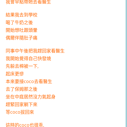
我會早點帶她去看醫生
結果我去到學校
喝了牛奶之後
開始想吐跟頭暈
偶爾伴隨肚子痛
同事中午後把我趕回家看醫生
我開始覺得自己快發燒
先躲去棉被一下,
起床更慘
本來要接coco去看醫生
去了保姆那之後
坐在中庭居然沒力氣起身
趕緊回家躺下來
等coco拔回來
這時的coco也很乖,