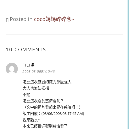
Posted in
coco媽媽碎碎念~
10 COMMENTS
FILI媽
表
示:
2008-03-0601:10:46
怎麼這次感冒的威力那麼強大
大人也無法抵擋
不過
怎麼這次沒到慈濟看呢？
（文中的照片看起來是在慈濟呀！）
版主回覆：(03/06/2008 03:17:45 AM)
說來話長~
本來已經掛好號到慈濟看了