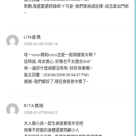
對齁,我還要還妳錢呢!ㄚ可是~我們家病成這樣~該怎麼出門呢
~
LIN達媽
表
示:
2008-03-0619:06:18
哇~~coco媽和coco怎麼一起得腸胃炎啊？
這時說..母女連心..好像也不太適合@@"
唉~~最好什麼病都沒有啦~好好保重喔!~
版主回覆：(03/06/2008 09:54:37 PM)
謝謝~我們都好了,現在換爸爸中獎了~
RITA媽咪
表
示:
2008-03-0708:04:25
大人跟小孩一起生病很累很辛苦吧
拖著不舒服的身體還要照顧小人