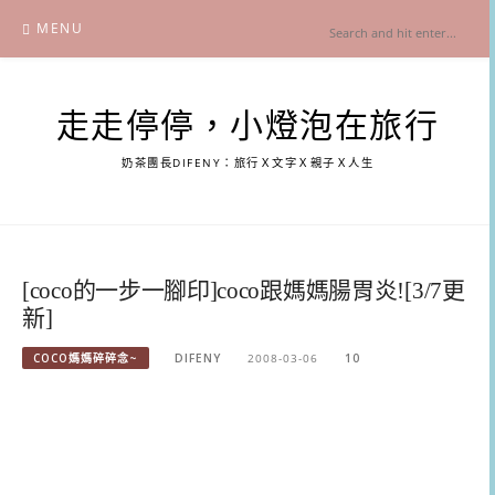
Skip
MENU
to
content
走走停停，小燈泡在旅行
奶茶團長DIFENY：旅行Ｘ文字Ｘ親子Ｘ人生
[coco的一步一腳印]coco跟媽媽腸胃炎![3/7更
新]
COCO媽媽碎碎念~
DIFENY
2008-03-06
10