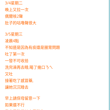
3/4星期二
晚上又拉一次
偶爾咳2聲
肚子的咕嚕聲很大
3/5星期三
凌晨4點
不知道是因為有痰還是腸胃問題
吐了第一次
一發不可收拾
洗完澡再去睡,喝了幾口ㄋㄟ
又吐
接著吃了感冒藥,
讓她沉沉睡去
早上請保母留意一下
如果還不行