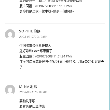
真的是好辛苦勒…希望你們趕快都恢復健康唷
版主回覆：(03/07/2008 11:51:03 PM)
更慘的是全家一起中獎~慘到一個極點~
SOPHIE的媽
表
示:
2008-03-0720:19:09
這個腸胃炎還真是擾人
還好妳和Coco都康復了
版主回覆：(03/07/2008 11:51:34 PM)
這次的病毒感覺很強~我幼稚園中也好多小朋友都請假好幾天
了~
MINA她媽
表
示:
2008-03-1103:04:09
要勤洗手啦
腸胃炎是口糞傳染