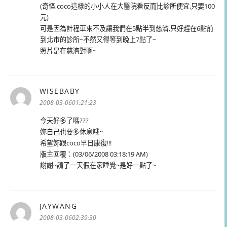
(奇怪,coco這樣的小小人在大醫院看反而比診所便宜,只要100
元)
可是因為計程車來不及讓我們在5點半到慈濟,只好趕在6點前
到北市的診所~不然又得等到晚上7點了~
照片是在慈濟對啊~
WISEBABY
表
示:
2008-03-0601:21:23
今天好多了嗎???
妳自己也要多休息哦~
希望妳跟coco早日康復!!!
版主回覆：(03/06/2008 03:18:19 AM)
謝謝~請了一天假在家睡覺~是好一點了~
JAYWANG
表
示:
2008-03-0602:39:30