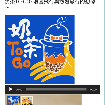
奶茶TO GO~浪漫飛行與悠遊旅行的想像
～
音
00:00
00:00
訊
播
放