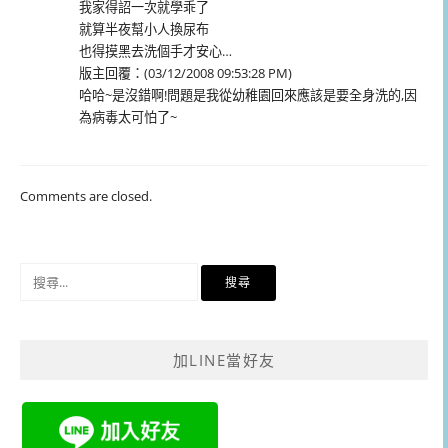
我家得詔一次就學乖了
就算半夜幫小人換尿布
也得摸黑去洗個手才安心…
版主回覆：(03/12/2008 09:53:28 PM)
哈哈~是沒錯啊!問題是我從幼稚園回來應該是要全身洗的,因
為病毒太可怕了~
Comments are closed.
搜
尋
關
鍵
加LINE當好友
字: