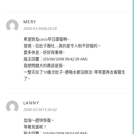
MERY
表
示:
2008-03-0608:28:38
希望妳及coco早日康復啊~
發燒、拉肚子跟吐….真的是令人粉不舒服的。
要多休息、好好保重唷~
版主回覆：(03/06/2008 09:42:39 AM)
我想問題大的應該是我~
一整天拉了10幾次肚子~連喝水都沒辦法~等等要再去看醫生
了~
LANNY
表
示:
2008-03-0615:56:42
加油～趕快恢復。
等著見面呢！
版主回覆：(03/06/2008 09:54:00 PM)