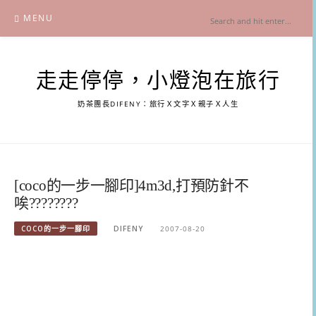
Skip
MENU
to
content
走走停停，小燈泡在旅行
奶茶團長DIFENY：旅行Ｘ文字Ｘ親子Ｘ人生
[coco的一步一腳印]4m3d,打預防針不
唉????????
COCO的一步一腳印
DIFENY
2007-08-20