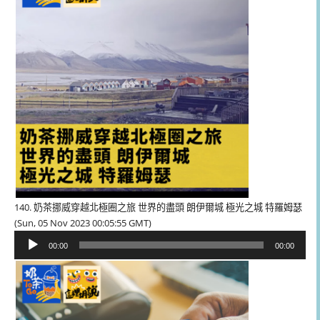
器
140. 奶茶挪威穿越北極圈之旅 世界的盡頭 朗伊爾城 極光之城 特羅姆瑟
(Sun, 05 Nov 2023 00:05:55 GMT)
音
00:00
00:00
訊
播
放
器