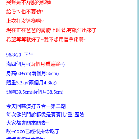
哭聲是不舒服的那種
給ㄋㄟ也不要勒?!
上次打沒這樣啊~
現在正在爸爸的肩膀上睡著,有飆汗出來了
希望等等就好了~我不想用普拿疼啊~
96/8/20 下午
滿四個月~(
兩個月看這邊
~)
身高60+cm(兩個月56cm)
體重5.3kg(兩個月4.3kg)
頭圍39.5cm(兩個月38.5cm)
今天回慈濟打五合一第二劑
每次健兒門診都像是寶寶比"重"歷險
大家都會問來問去~
唉~coco已經很拼命吃了