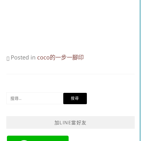
Posted in
coco的一步一腳印
搜
尋
關
鍵
加LINE當好友
字: