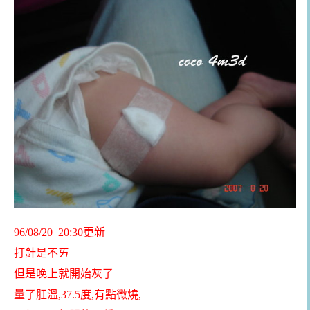
96/08/20 20:30更新
打針是不ㄞ
但是晚上就開始灰了
量了肛溫,37.5度,有點微燒,