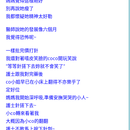
媽媽覺得這樣剛好
別再說她瘦了
我都懷疑她精神太好勒
醫師說她的發展像六個月
我覺得恐怖呢~
一樣批完價打針
我還對著嘻皮笑臉的coco開玩笑說
"等等針搓下去妳就不會笑了"
護士跟我對完藥後
co小姐早已在小床上翻得不亦樂乎了
定好位
媽媽我開始深呼吸,準備安撫哭哭的小人~
護士針搓下去~
小co轉來看著我
大概因為小co的翻翻
護士不敢馬上按下針劑~