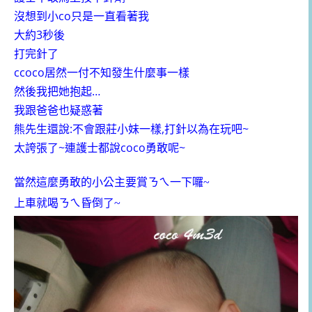
沒想到小co只是一直看著我
大約3秒後
打完針了
ccoco居然一付不知發生什麼事一樣
然後我把她抱起…
我跟爸爸也疑惑著
熊先生還說:不會跟莊小妹一樣,打針以為在玩吧~
太誇張了~連護士都說coco勇敢呢~
當然這麼勇敢的小公主要賞ㄋㄟ一下囉~
上車就喝ㄋㄟ昏倒了~