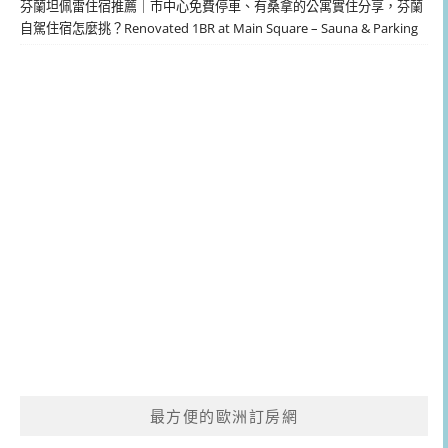
芬蘭坦佩雷住宿推薦｜市中心免費停車、有桑拿的公寓實住分享，芬蘭
自駕住宿怎麼挑？Renovated 1BR at Main Square – Sauna & Parking
最方便的歐洲訂房網