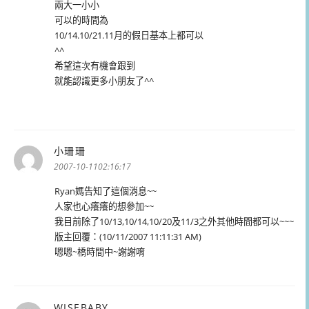
兩大一小小
可以的時間為
10/14.10/21.11月的假日基本上都可以
^^
希望這次有機會跟到
就能認識更多小朋友了^^
小珊珊
表
示:
2007-10-1102:16:17
Ryan媽告知了這個消息~~
人家也心癢癢的想參加~~
我目前除了10/13,10/14,10/20及11/3之外其他時間都可以~~~
版主回覆：(10/11/2007 11:11:31 AM)
嗯嗯~橋時間中~謝謝唷
WISEBABY
表