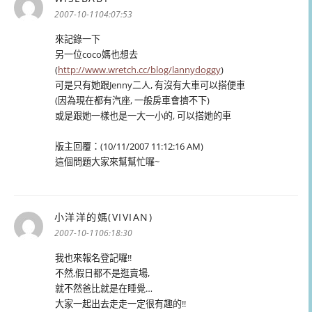
示:
2007-10-1104:07:53
來記錄一下
另一位coco媽也想去
(
http://www.wretch.cc/blog/lannydoggy
)
可是只有她跟Jenny二人, 有沒有大車可以搭便車
(因為現在都有汽座, 一般房車會擠不下)
或是跟她一樣也是一大一小的, 可以搭她的車
版主回覆：(10/11/2007 11:12:16 AM)
這個問題大家來幫幫忙囉~
小洋洋的媽(VIVIAN)
表
示:
2007-10-1106:18:30
我也來報名登記囉!!
不然,假日都不是逛賣場,
就不然爸比就是在睡覺…
大家一起出去走走一定很有趣的!!