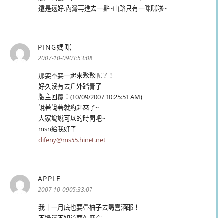
遠是還好,內灣再進去一點~山路只有一咪咪啦~
PING媽咪
表
示:
2007-10-0903:53:08
那要不要一起來聚聚呢？！
好久沒有去戶外踏青了
版主回覆：(10/09/2007 10:25:51 AM)
說著說著就約起來了~
大家說說可以的時間吧~
msn給我好了
difeny@ms55.hinet.net
APPLE
表
示:
2007-10-0905:33:07
我十一月底也要帶柚子去喝喜酒耶！
不過還不知道要怎麼穿…