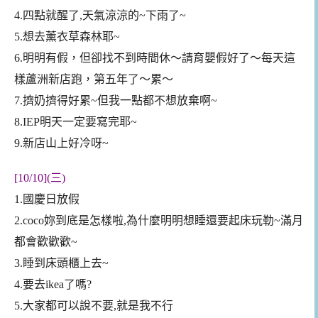
4.四點就醒了,天氣涼涼的~下雨了~
5.想去薰衣草森林耶~
6.明明有假，但卻找不到時間休～請育嬰假好了～每天這
樣蘆洲新店跑，第五年了～累～
7.擠奶擠得好累~但我一點都不想放棄啊~
8.IEP明天一定要寫完耶~
9.新店山上好冷呀~
[10/10](三)
1.國慶日放假
2.coco妳到底是怎樣啦,為什麼明明想睡還要起床玩勒~滿月
都會歡歡歡~
3.睡到床頭櫃上去~
4.要去ikea了嗎?
5.大家都可以說不要,就是我不行