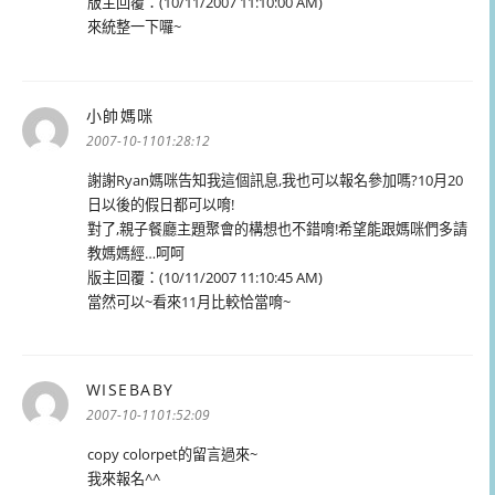
版主回覆：(10/11/2007 11:10:00 AM)
來統整一下囉~
小帥媽咪
表
示:
2007-10-1101:28:12
謝謝Ryan媽咪告知我這個訊息,我也可以報名參加嗎?10月20
日以後的假日都可以唷!
對了,親子餐廳主題聚會的構想也不錯唷!希望能跟媽咪們多請
教媽媽經…呵呵
版主回覆：(10/11/2007 11:10:45 AM)
當然可以~看來11月比較恰當唷~
WISEBABY
表
示:
2007-10-1101:52:09
copy colorpet的留言過來~
我來報名^^