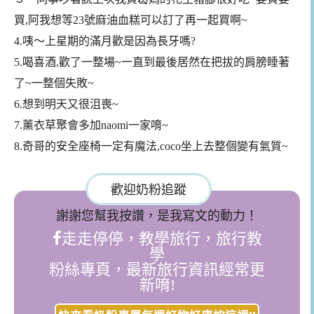
買,阿我想等23號麻油血糕可以訂了再一起買啊~
4.咦～上星期的滿月歡是因為長牙嗎?
5.喝喜酒,歡了一整場~一直到最後居然在把拔的肩膀睡著
了~一整個失敗~
6.想到明天又很沮喪~
7.薰衣草聚會多加naomi一家唷~
8.奇哥的安全座椅一定有魔法,coco坐上去整個變有氣質~
歡迎奶粉追蹤
謝謝您幫我按讚，是我寫文的動力！
走走停停，教學旅行，旅行教
學
粉絲專頁，最新旅行資訊經常更
新唷!