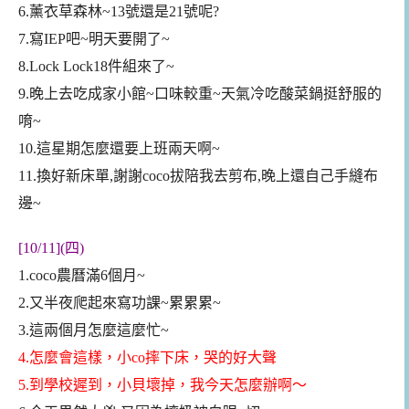
6.薰衣草森林~13號還是21號呢?
7.寫IEP吧~明天要開了~
8.Lock Lock18件組來了~
9.晚上去吃成家小館~口味較重~天氣冷吃酸菜鍋挺舒服的
唷~
10.這星期怎麼還要上班兩天啊~
11.換好新床單,謝謝coco拔陪我去剪布,晚上還自己手縫布
邊~
[10/11](四)
1.coco農曆滿6個月~
2.又半夜爬起來寫功課~累累累~
3.這兩個月怎麼這麼忙~
4.怎麼會這樣，小co摔下床，哭的好大聲
5.到學校遲到，小貝壞掉，我今天怎麼辦啊～