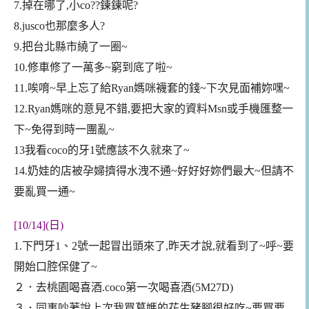
7.掉在哪了,小co??鍊鍊呢?
8.jusco也那麼多人?
9.把台北縣市繞了一圈~
10.修車修了一萬多~窮到底了啦~
11.唉唷~早上忘了給Ryan媽咪襪套的錢~下次見面補妳嘿~
12.Ryan媽咪的意見不錯,要把大家的資料Msn或手機匯整一
下~免得到時一團亂~
13我看coco的牙1號應該不久就來了~
14.奶娃的店被孕婦擠得水洩不通~好好好妳們最大~但請不
要亂買一通~
[10/14](日)
1.下門牙1、2號一起冒出頭來了,昨天才說,就看到了~呼~要
開始口腔保健了~
２．去桃園喝喜酒.coco第一次喝喜酒(5M27D)
３．同事吵著說上次我買葛媽的花生豬腳很好吃~要買要