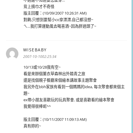
背上揹巾才不奇怪
版主回覆：(10/09/2007 10:26:31 AM)
對齁,只想到要幫小co穿漂漂,自己都沒想~
ㄟ…我打算運動風去喝喜酒~因為胖過頭了~
WISEBABY
表
示:
2007-10-1002:25:34
10/13或10/28我有空~
看是來辦個薰衣草森林出外踏青之旅
還是找個親子餐廳來個繪本講故事主題聚會
我另外在bbh家族有看到一個媽媽的idea, 每次聚會都來個主
題~
ex帶小朋友喜歡玩的玩具聚會, 或是喜歡看的繪本聚會
我覺得很棒呢^^
版主回覆：(10/11/2007 11:09:13 AM)
真有妳的~