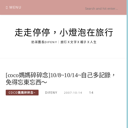
Skip
MENU
to
content
走走停停，小燈泡在旅行
奶茶團長DIFENY：旅行Ｘ文字Ｘ親子Ｘ人生
[coco媽媽碎碎念]10/8~10/14~自己多記錄，
免得忘東忘西～
COCO媽媽碎碎念~
DIFENY
2007-10-14
14