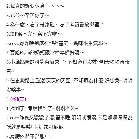
2.我真的想要休息一下下～
3.老公～辛苦你了～
4.為什麼，忘了帶鑰匙、忘了考績書放哪裡？
5.IEP寫不完～寫不完啦～
6.coco妳昨晚到底在"噗"甚麼，媽咪很生氣耶～
7.要給Ryan的奶瓶跟冰棒準備好囉～
8.小漁媽咪的母乳茶寄來了~不知道有沒效~明天喝喝再報
告~
9.在思源路上,望著灰灰的天空~不知道為什麼,好想哭~明明
沒啥事~
[10/9](二)
1.找到了~考績找到了~謝謝老公~
2.coco昨晚又歡歡了,歡著不睡,明明就很累,不是咿咿呀呀說
話就是噗噗叫~抓來打屁屁
3.肩膀依然不舒服中~