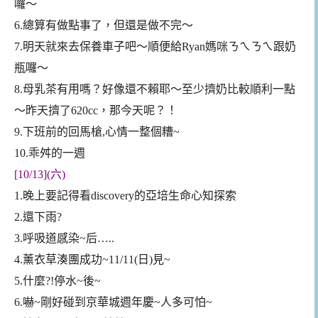
囉～
6.總算有做點事了，但還是做不完～
7.明天就來去保養車子吧～順便給Ryan媽咪ㄋㄟㄋㄟ跟奶
瓶囉～
8.母乳茶有用嗎？好像還不賴耶～至少擠奶比較順利一點
～昨天擠了620cc，那今天呢？！
9.下班前的回馬槍,心情一整個糟~
10.乖舛的一週
[10/13](六)
1.晚上要記得看discovery的
亞培生命心知探索
2.還下雨?
3.呼吸道感染~后…..
4.薰衣草湊團成功~11/11(日)見~
5.什麼?!停水~後~
6.嚇~剛好碰到京華城週年慶~人多可怕~