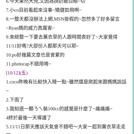
6.今天果然大兇,又因為擠奶被白眼~切
7.小co目前看起來沒事~矯健如飛啊~
8.一整天都沒辦法上網,MSN掛假的~忽然多了好多留言
~Ryan媽的威力真厲害~
9.來統整一下要去薰衣草的人跟時間表好了~大家覺得
11/11好嗎?大部份人都那天可以耶~
10.po好幾篇文章也是會累的
11.photocap不錯用唷~
[10/12](五)
1.coco昨晚有比較快入睡一點~雖然還是爬起來跟媽媽說話
~
2.下雨了
3.我知道一顆ㄋㄟ裝100cc的感覺是什麼了~痛痛痛~
4終於最後一天導護了
5.11/11日那天應該天氣會不錯吧～大家一起到薰衣草走走