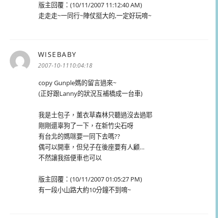
版主回覆：(10/11/2007 11:12:40 AM)
走走走~一同行~陣仗挺大的,一定好玩唷~
WISEBABY
表
示:
2007-10-1110:04:18
copy Gunple媽的留言過來~
(正好跟Lanny的狀況互補橋成一台車)
我是土包子，薰衣草森林只聽過沒去過耶
剛剛還辜狗了一下，在新竹尖石呀
有台北的媽咪要一同下去嗎??
偶可以開車，但兒子在後座要有人顧…
不然讓我搭便車也可以
版主回覆：(10/11/2007 01:05:27 PM)
有一段小山路大約10分鐘不到唷~