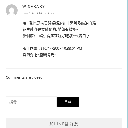
WISEBABY
表
示:
2007-10-1416:01:33
哈~ 我也要來買葛媽媽的花生豬腳及麻油血糕
花生豬腳是要發奶的, 希望有效啊~
那個麻油血糕, 看起來好好吃哦~~ (流口水
版主回覆：(10/14/2007 10:38:01 PM)
真的好吃~整鍋喝光~
Comments are closed.
搜
尋
關
鍵
加LINE當好友
字: