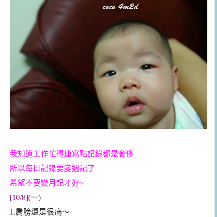
我知道工作忙得連寫點記錄都是奢侈
所以每日記錄要變週記了
希望不要變月記才好~
[10/8](一)
1.肩膀還是很痛～