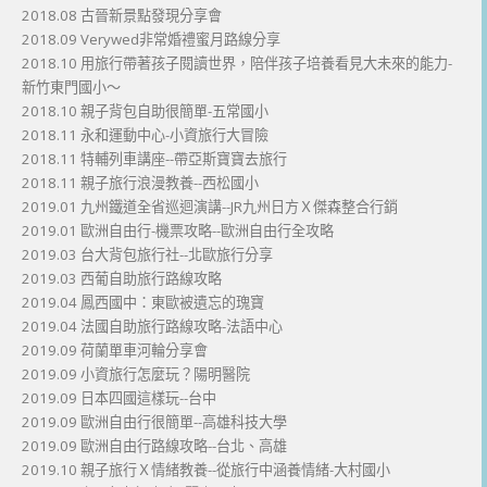
2018.08 古晉新景點發現分享會
2018.09 Verywed非常婚禮蜜月路線分享
2018.10 用旅行帶著孩子閱讀世界，陪伴孩子培養看見大未來的能力-
新竹東門國小～
2018.10 親子背包自助很簡單-五常國小
2018.11 永和運動中心-小資旅行大冒險
2018.11 特輔列車講座--帶亞斯寶寶去旅行
2018.11 親子旅行浪漫教養--西松國小
2019.01 九州鐵道全省巡迴演講--JR九州日方Ｘ傑森整合行銷
2019.01 歐洲自由行-機票攻略--歐洲自由行全攻略
2019.03 台大背包旅行社--北歐旅行分享
2019.03 西葡自助旅行路線攻略
2019.04 鳳西國中：東歐被遺忘的瑰寶
2019.04 法國自助旅行路線攻略-法語中心
2019.09 荷蘭單車河輪分享會
2019.09 小資旅行怎麼玩？陽明醫院
2019.09 日本四國這樣玩--台中
2019.09 歐洲自由行很簡單--高雄科技大學
2019.09 歐洲自由行路線攻略--台北、高雄
2019.10 親子旅行Ｘ情緒教養--從旅行中涵養情緒-大村國小