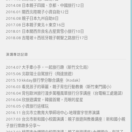
2014.08 日本親子四國、京都、中國旅行12日
2016.01 關西北陸親子小資自助12日
2016.08 親子日本九州自助8日
2017.08 日本親子東北＋東京16日
2018.01 日本關西奈良名古屋賞雪小旅行10日
2018.08 吉隆坡＋西班牙親子朝聖之路旅行17日
演講專訪記錄
2014.07 大手牽小手，一起旅行趣（新竹文化局）
2015.06 北歐瑞士自駕旅行（飛達旅遊）
2015.10 kkday旅行學分聯合講座（Kodak）
2016.03 看見孩子的華麗，親子背包行動教養（新竹東門國小）
2016.04 背包歐洲旅行漫步萬種風華旅行分享講座（台電輸工處邀請）
2016.04 欣旅遊講堂，韓國首爾，亮眼的星星
2016.05 小資旅行這樣玩
2016.11 台北市立教育大學師培中心-地理寰宇世界演講
2017.03 台北市新和國小校園演講：親子旅遊與教養講座｜新和國小親
子旅行樂趣多分享～
2017.03 桃園市內壢國中校園演講：親子旅遊講座|內壢國中・與孩子