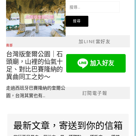
搜
尋
關
鍵
字:
加LINE當好友
南部
台灣版奎爾公園｜石
頭廟，山裡的仙氣十
足、對比巴賽隆納的
異曲同工之妙～
走過西班牙巴賽隆納的奎爾公
訂閱電子報
園，台灣其實也有...
最新文章，寄送到你的信箱