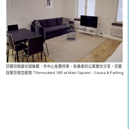
芬蘭坦佩雷住宿推薦｜市中心免費停車、有桑拿的公寓實住分享，芬蘭
自駕住宿怎麼挑？Renovated 1BR at Main Square – Sauna & Parking