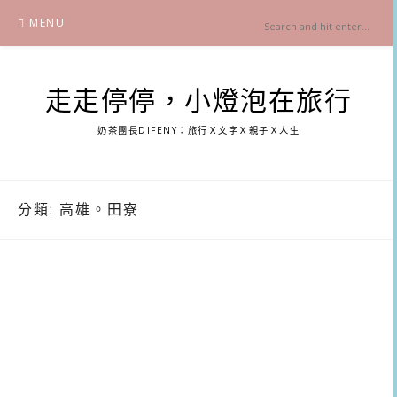
Skip
MENU
to
content
走走停停，小燈泡在旅行
奶茶團長DIFENY：旅行Ｘ文字Ｘ親子Ｘ人生
分類:
高雄。田寮