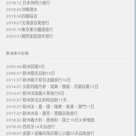
2018.12 日本快閃小旅行
2019.03沖繩潛水
2019.06四國採訪
2019.07北海道自駕旅行
2019.10東京東北鐵道旅行
2020.01關西家庭過年旅行
歐洲旅行記錄
2005.04 歐洲荷蘭9日
2006.07 歐洲捷克自助16日
2013.07 歐洲親子背包法國旅行16日
2014.07 北歐四國丹麥、瑞典、挪威、芬蘭自駕12日
2014.07 歐洲法瑞義火車旅行8日
2015.07 歐洲英法比利時自助17天
2016.07 歐洲法、義、捷、瑞典、香港、澳門17日
2017.07 歐洲冰島、捷克、德國自助旅行
2018.02 歐洲義大利、奧地利、瑞士10日火車慢旅
2018.05 西班牙14天自由行
2018.07 波蘭＋波羅的海芬蘭三小國20天自助旅行