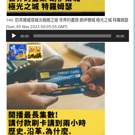
140. 奶茶挪威穿越北極圈之旅 世界的盡頭 朗伊爾城 極光之城 特羅姆瑟
(Sun, 05 Nov 2023 00:05:55 GMT)
音
00:00
00:00
訊
播
放
器