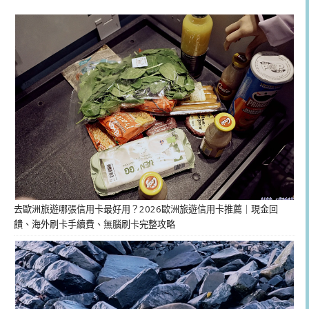
去歐洲旅遊哪張信用卡最好用？2026歐洲旅遊信用卡推薦｜現金回
饋、海外刷卡手續費、無腦刷卡完整攻略