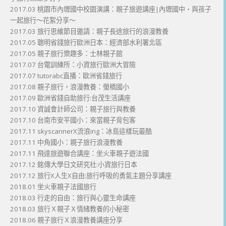
2017.03 桃園市內壢國中校園演講：親子旅遊講座|內壢國中・與孩子
一起旅行～花絮分享～
2017.03 旅行思維節目邀請：親子長途旅行的浪漫教養
2017.05 聰明省錢旅行歐洲日本：經濟部水利署北區
2017.05 親子旅行樂趣多：士林親子館
2017.07 台電訓練所：小資旅行歐洲大冒險
2017.07 tutorabc直播：歐洲省錢旅行
2017.08 親子旅行，浪漫教養：螢橋國小
2017.09 歐洲省錢自助旅行:台茂生活講座
2017.10 資誠會計師公司：親子旅行與教養
2017.10 台南市安平國小：來當親子背包客
2017.11 skyscannerX流浪ing：冰島這樣玩最酷
2017.11 中角國小：親子旅行浪漫教養
2017.11 飛達旅遊聯合講座：坐火車親子遊法國
2017.12 銘傳大學日文研究社:小資旅行日本
2017.12 旅行X人生X自由:旅行呼吸的勇氣主題分享講座
2018.01 坐火車親子法國旅行
2018.03 行走的自由：旅行與心靈生命講座
2018.03 旅行Ｘ親子Ｘ情緒教養的小秘密
2018.06 親子旅行Ｘ浪漫教養講座分享