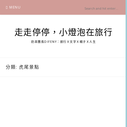
Skip
MENU
to
content
走走停停，小燈泡在旅行
奶茶團長DIFENY：旅行Ｘ文字Ｘ親子Ｘ人生
分類:
虎尾景點