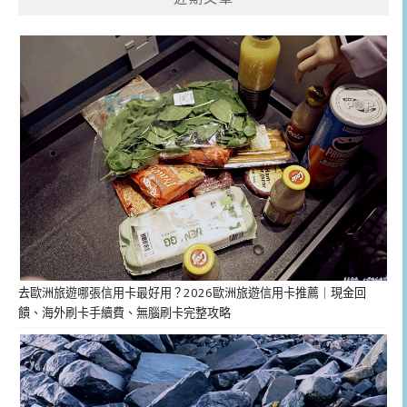
去歐洲旅遊哪張信用卡最好用？2026歐洲旅遊信用卡推薦｜現金回
饋、海外刷卡手續費、無腦刷卡完整攻略