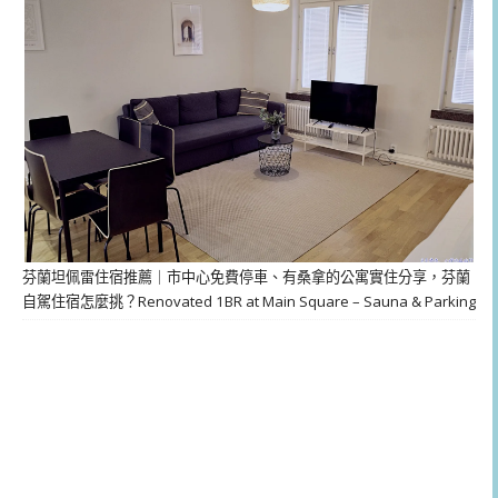
芬蘭坦佩雷住宿推薦｜市中心免費停車、有桑拿的公寓實住分享，芬蘭
自駕住宿怎麼挑？Renovated 1BR at Main Square – Sauna & Parking