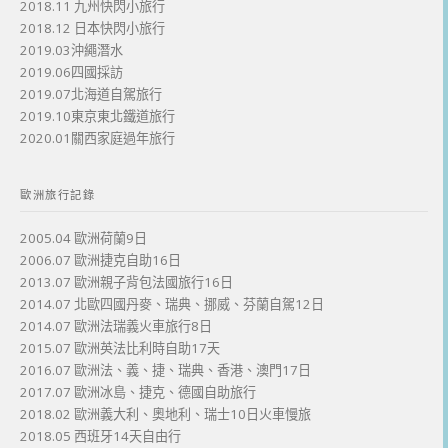
2018.11 九州快閃小旅行
2018.12 日本快閃小旅行
2019.03沖繩潛水
2019.06四國採訪
2019.07北海道自駕旅行
2019.10東京東北鐵道旅行
2020.01關西家庭過年旅行
歐洲旅行記錄
2005.04 歐洲荷蘭9日
2006.07 歐洲捷克自助16日
2013.07 歐洲親子背包法國旅行16日
2014.07 北歐四國丹麥、瑞典、挪威、芬蘭自駕12日
2014.07 歐洲法瑞義火車旅行8日
2015.07 歐洲英法比利時自助17天
2016.07 歐洲法、義、捷、瑞典、香港、澳門17日
2017.07 歐洲冰島、捷克、德國自助旅行
2018.02 歐洲義大利、奧地利、瑞士10日火車慢旅
2018.05 西班牙14天自由行