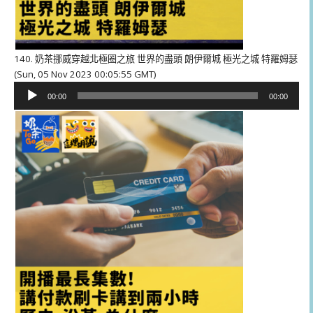
140. 奶茶挪威穿越北極圈之旅 世界的盡頭 朗伊爾城 極光之城 特羅姆瑟
(Sun, 05 Nov 2023 00:05:55 GMT)
音
00:00
00:00
訊
播
放
器