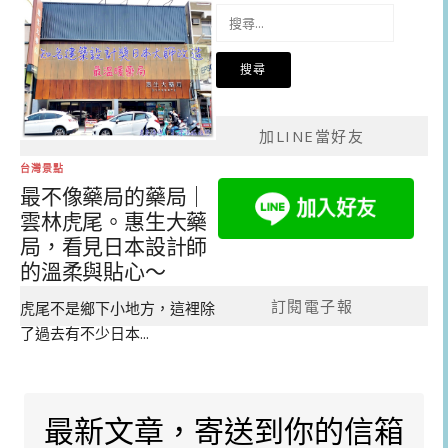
搜
尋
關
鍵
字:
加LINE當好友
台灣景點
最不像藥局的藥局｜
雲林虎尾。惠生大藥
局，看見日本設計師
的溫柔與貼心～
訂閱電子報
虎尾不是鄉下小地方，這裡除
了過去有不少日本...
最新文章，寄送到你的信箱