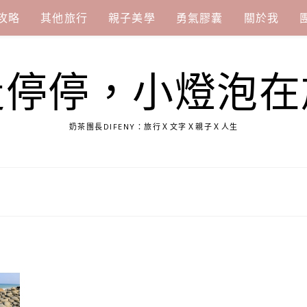
攻略
其他旅行
親子美學
勇氣膠囊
關於我
走停停，小燈泡在
奶茶團長DIFENY：旅行Ｘ文字Ｘ親子Ｘ人生