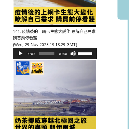
或
降
低
音
量。
141. 疫情後的上網卡生態大變化 瞭解自己需求
購買前停看聽
(Wed, 29 Nov 2023 19:18:29 GMT)
音
使
00:00
00:00
訊
用
播
向
放
上/
器
向
下
鍵
以
提
高
或
降