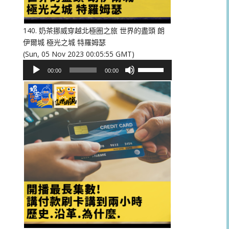
低
音
量。
140. 奶茶挪威穿越北極圈之旅 世界的盡頭 朗
伊爾城 極光之城 特羅姆瑟
(Sun, 05 Nov 2023 00:05:55 GMT)
音
使
00:00
00:00
訊
用
播
向
放
上/
器
向
下
鍵
以
提
高
或
降
低
音