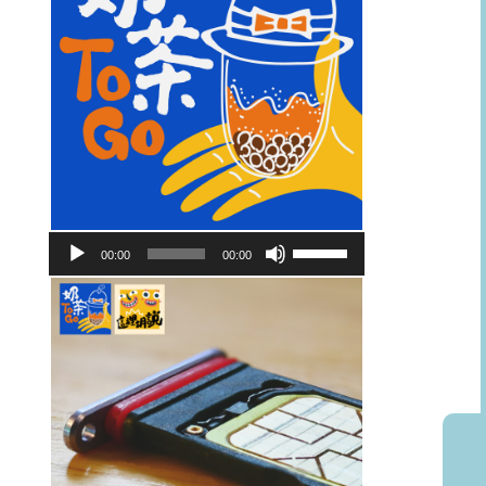
音
使
00:00
00:00
訊
用
播
向
放
上/
器
向
下
鍵
以
提
高