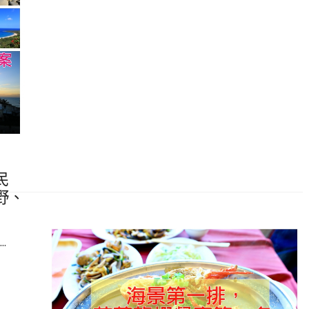
民
野、
.