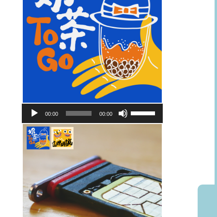
音
使
00:00
00:00
訊
用
播
向
放
上/
器
向
下
鍵
以
提
高