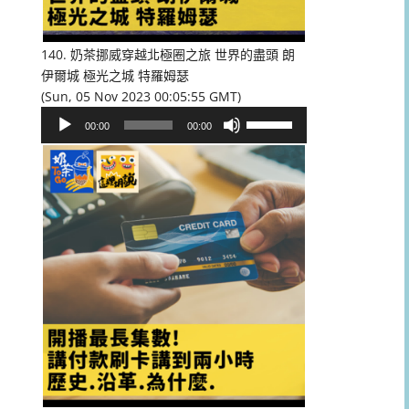
低
音
量。
140. 奶茶挪威穿越北極圈之旅 世界的盡頭 朗
伊爾城 極光之城 特羅姆瑟
(Sun, 05 Nov 2023 00:05:55 GMT)
音
使
00:00
00:00
訊
用
播
向
放
上/
器
向
下
鍵
以
提
高
或
降
低
音