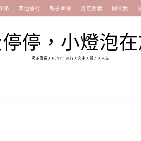
攻略
其他旅行
親子美學
勇氣膠囊
關於我
走停停，小燈泡在
奶茶團長DIFENY：旅行Ｘ文字Ｘ親子Ｘ人生