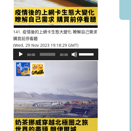
或
降
低
音
量。
141. 疫情後的上網卡生態大變化 瞭解自己需求
購買前停看聽
(Wed, 29 Nov 2023 19:18:29 GMT)
音
使
00:00
00:00
訊
用
播
向
放
上/
器
向
下
鍵
以
提
高
或
降