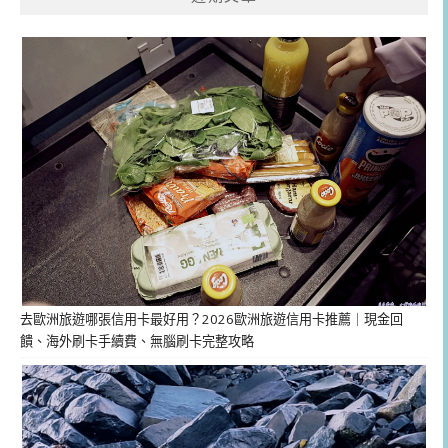
去歐洲旅遊哪張信用卡最好用？2026歐洲旅遊信用卡推薦｜現金回
饋、海外刷卡手續費、無腦刷卡完整攻略