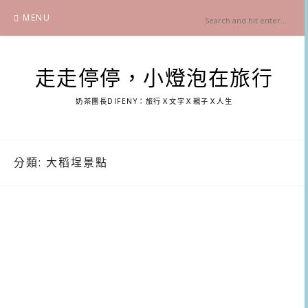
Skip
MENU
to
content
走走停停，小燈泡在旅行
奶茶團長DIFENY：旅行Ｘ文字Ｘ親子Ｘ人生
分類:
大稻埕景點