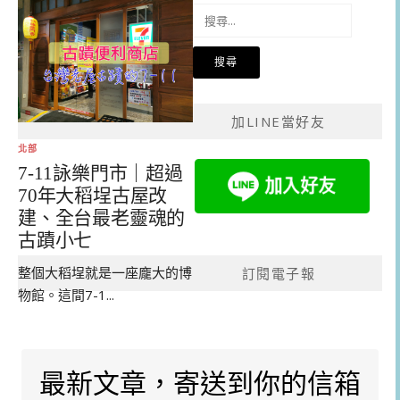
搜
尋
關
鍵
字:
加LINE當好友
北部
7-11詠樂門市｜超過
70年大稻埕古屋改
建、全台最老靈魂的
古蹟小七
整個大稻埕就是一座龐大的博
訂閱電子報
物館。這間7-1...
最新文章，寄送到你的信箱