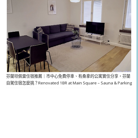
芬蘭坦佩雷住宿推薦｜市中心免費停車、有桑拿的公寓實住分享，芬蘭
自駕住宿怎麼挑？Renovated 1BR at Main Square – Sauna & Parking