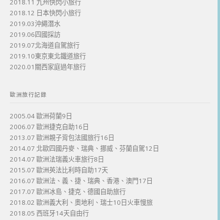
2018.11 九州快閃小旅行
2018.12 日本快閃小旅行
2019.03沖繩潛水
2019.06四國採訪
2019.07北海道自駕旅行
2019.10東京東北鐵道旅行
2020.01關西家庭過年旅行
歐洲旅行記錄
2005.04 歐洲荷蘭9日
2006.07 歐洲捷克自助16日
2013.07 歐洲親子背包法國旅行16日
2014.07 北歐四國丹麥、瑞典、挪威、芬蘭自駕12日
2014.07 歐洲法瑞義火車旅行8日
2015.07 歐洲英法比利時自助17天
2016.07 歐洲法、義、捷、瑞典、香港、澳門17日
2017.07 歐洲冰島、捷克、德國自助旅行
2018.02 歐洲義大利、奧地利、瑞士10日火車慢旅
2018.05 西班牙14天自由行