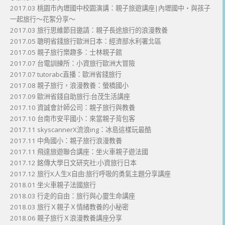
2017.03 桃園市內壢國中校園演講：親子旅遊講座|內壢國中・與孩子
一起旅行～花絮分享～
2017.03 旅行思維節目邀請：親子長途旅行的浪漫教養
2017.05 聰明省錢旅行歐洲日本：經濟部水利署北區
2017.05 親子旅行樂趣多：士林親子館
2017.07 台電訓練所：小資旅行歐洲大冒險
2017.07 tutorabc直播：歐洲省錢旅行
2017.08 親子旅行，浪漫教養：螢橋國小
2017.09 歐洲省錢自助旅行:台茂生活講座
2017.10 資誠會計師公司：親子旅行與教養
2017.10 台南市安平國小：來當親子背包客
2017.11 skyscannerX流浪ing：冰島這樣玩最酷
2017.11 中角國小：親子旅行浪漫教養
2017.11 飛達旅遊聯合講座：坐火車親子遊法國
2017.12 銘傳大學日文研究社:小資旅行日本
2017.12 旅行X人生X自由:旅行呼吸的勇氣主題分享講座
2018.01 坐火車親子法國旅行
2018.03 行走的自由：旅行與心靈生命講座
2018.03 旅行Ｘ親子Ｘ情緒教養的小秘密
2018.06 親子旅行Ｘ浪漫教養講座分享