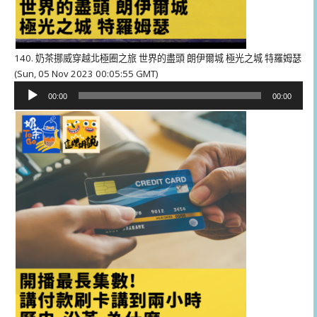
140. 奶茶挪威穿越北極圈之旅 世界的盡頭 朗伊爾城 極光之城 特羅姆瑟
(Sun, 05 Nov 2023 00:05:55 GMT)
音
00:00
00:00
訊
播
放
器