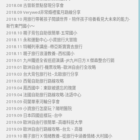
2018.08 古晉新景點發現分享會
2018.09 Verywed非常婚禮蜜月路線分享
2018.10 用旅行帶著孩子閱讀世界，陪伴孩子培養看見大未來的能力-
新竹東門國小～
2018.10 親子背包自助很簡單-五常國小
2018.11 永和運動中心-小資旅行大冒險
2018.11 特輔列車講座--帶亞斯寶寶去旅行
2018.11 親子旅行浪漫教養--西松國小
2019.01 九州鐵道全省巡迴演講--JR九州日方Ｘ傑森整合行銷
2019.01 歐洲自由行-機票攻略--歐洲自由行全攻略
2019.03 台大背包旅行社--北歐旅行分享
2019.03 西葡自助旅行路線攻略
2019.04 鳳西國中：東歐被遺忘的瑰寶
2019.04 法國自助旅行路線攻略-法語中心
2019.09 荷蘭單車河輪分享會
2019.09 小資旅行怎麼玩？陽明醫院
2019.09 日本四國這樣玩--台中
2019.09 歐洲自由行很簡單--高雄科技大學
2019.09 歐洲自由行路線攻略--台北、高雄
2019.10 親子旅行Ｘ情緒教養--從旅行中涵養情緒-大村國小