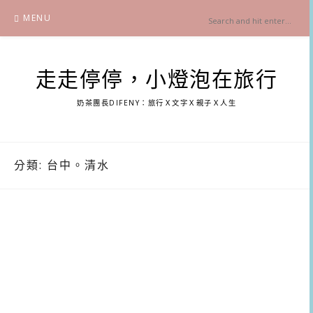
Skip
MENU
to
content
走走停停，小燈泡在旅行
奶茶團長DIFENY：旅行Ｘ文字Ｘ親子Ｘ人生
分類:
台中。清水