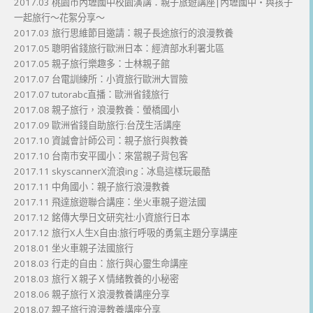
2017.03 桃園市內壢國中校園演講：親子旅遊講座|內壢國中・與孩子
一起旅行～花絮分享～
2017.03 旅行思維節目邀請：親子長途旅行的浪漫教養
2017.05 聰明省錢旅行歐洲日本：經濟部水利署北區
2017.05 親子旅行樂趣多：士林親子館
2017.07 台電訓練所：小資旅行歐洲大冒險
2017.07 tutorabc直播：歐洲省錢旅行
2017.08 親子旅行，浪漫教養：螢橋國小
2017.09 歐洲省錢自助旅行:台茂生活講座
2017.10 資誠會計師公司：親子旅行與教養
2017.10 台南市安平國小：來當親子背包客
2017.11 skyscannerX流浪ing：冰島這樣玩最酷
2017.11 中角國小：親子旅行浪漫教養
2017.11 飛達旅遊聯合講座：坐火車親子遊法國
2017.12 銘傳大學日文研究社:小資旅行日本
2017.12 旅行X人生X自由:旅行呼吸的勇氣主題分享講座
2018.01 坐火車親子法國旅行
2018.03 行走的自由：旅行與心靈生命講座
2018.03 旅行Ｘ親子Ｘ情緒教養的小秘密
2018.06 親子旅行Ｘ浪漫教養講座分享
2018.07 親子旅行浪漫教養講座分享