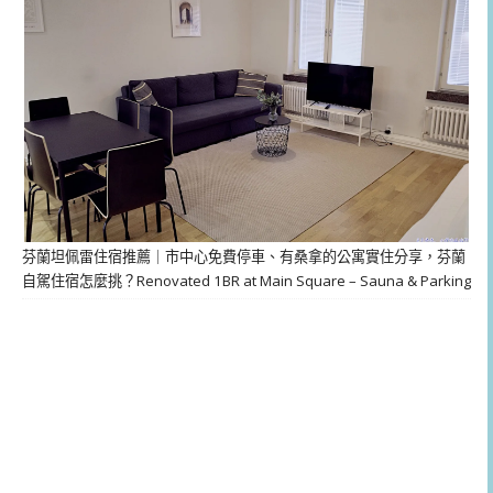
芬蘭坦佩雷住宿推薦｜市中心免費停車、有桑拿的公寓實住分享，芬蘭
自駕住宿怎麼挑？Renovated 1BR at Main Square – Sauna & Parking