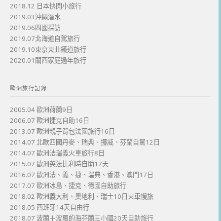
2018.12 日本快閃小旅行
2019.03沖繩潛水
2019.06四國採訪
2019.07北海道自駕旅行
2019.10東京東北鐵道旅行
2020.01關西家庭過年旅行
歐洲旅行記錄
2005.04 歐洲荷蘭9日
2006.07 歐洲捷克自助16日
2013.07 歐洲親子背包法國旅行16日
2014.07 北歐四國丹麥、瑞典、挪威、芬蘭自駕12日
2014.07 歐洲法瑞義火車旅行8日
2015.07 歐洲英法比利時自助17天
2016.07 歐洲法、義、捷、瑞典、香港、澳門17日
2017.07 歐洲冰島、捷克、德國自助旅行
2018.02 歐洲義大利、奧地利、瑞士10日火車慢旅
2018.05 西班牙14天自由行
2018.07 波蘭＋波羅的海芬蘭三小國20天自助旅行