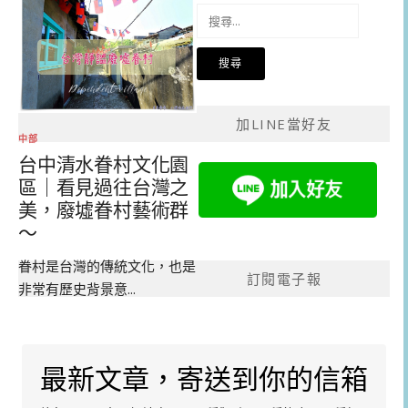
搜
尋
關
鍵
字:
加LINE當好友
中部
台中清水眷村文化園
區｜看見過往台灣之
美，廢墟眷村藝術群
～
眷村是台灣的傳統文化，也是
訂閱電子報
非常有歷史背景意...
最新文章，寄送到你的信箱