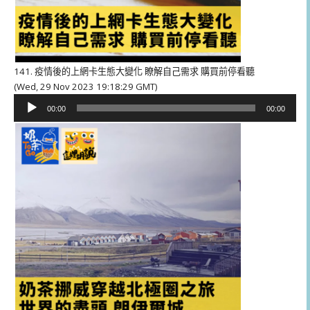
141. 疫情後的上網卡生態大變化 瞭解自己需求 購買前停看聽
(Wed, 29 Nov 2023 19:18:29 GMT)
音
00:00
00:00
訊
播
放
器