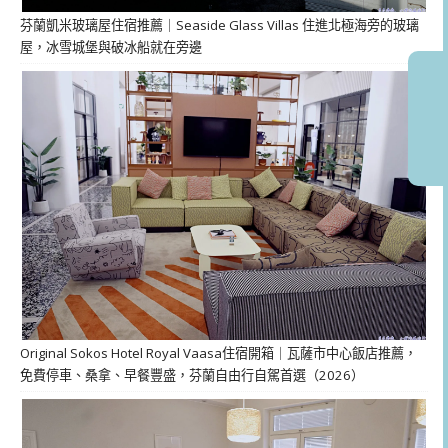
芬蘭凱米玻璃屋住宿推薦｜Seaside Glass Villas 住進北極海旁的玻璃
屋，冰雪城堡與破冰船就在旁邊
Original Sokos Hotel Royal Vaasa住宿開箱｜瓦薩市中心飯店推薦，
免費停車、桑拿、早餐豐盛，芬蘭自由行自駕首選（2026）