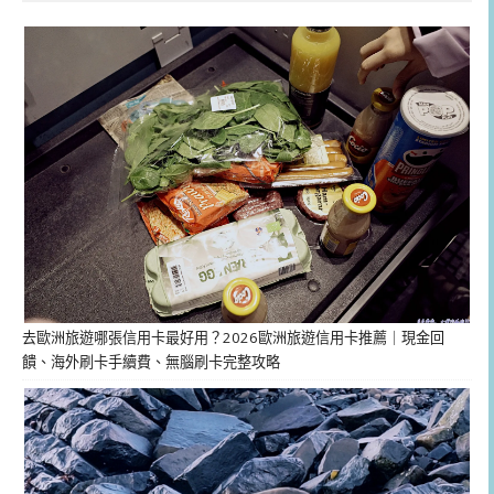
去歐洲旅遊哪張信用卡最好用？2026歐洲旅遊信用卡推薦｜現金回
饋、海外刷卡手續費、無腦刷卡完整攻略