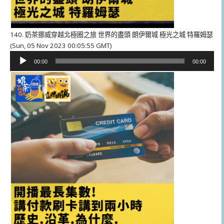
140. 奶茶挪威穿越北極圈之旅 世界的盡頭 朗伊爾城 極光之城 特羅姆瑟
(Sun, 05 Nov 2023 00:05:55 GMT)
音
00:00
00:00
訊
播
放
器