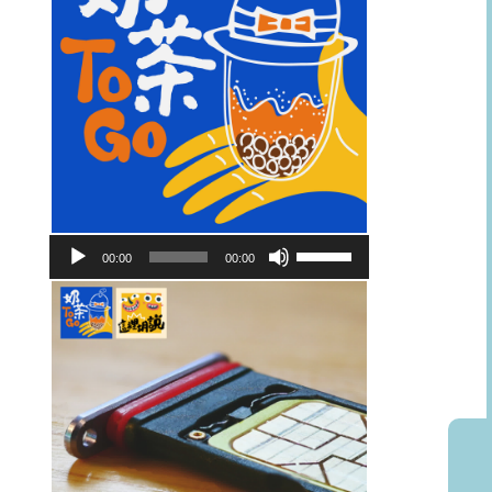
音
使
00:00
00:00
訊
用
播
向
放
上/
器
向
下
鍵
以
提
高