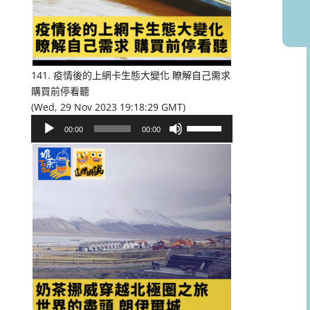
或
降
低
音
量。
141. 疫情後的上網卡生態大變化 瞭解自己需求
購買前停看聽
(Wed, 29 Nov 2023 19:18:29 GMT)
音
使
00:00
00:00
訊
用
播
向
放
上/
器
向
下
鍵
以
提
高
或
降