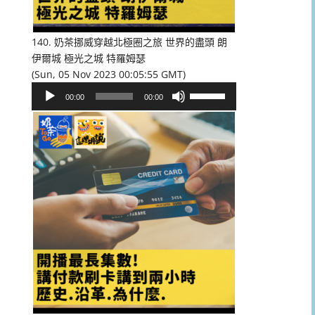
低
音
量。
140. 奶茶挪威穿越北極圈之旅 世界的盡頭 朗
伊爾城 極光之城 特羅姆瑟
(Sun, 05 Nov 2023 00:05:55 GMT)
音
使
00:00
00:00
訊
用
播
向
放
上/
器
向
下
鍵
以
提
高
或
降
低
音