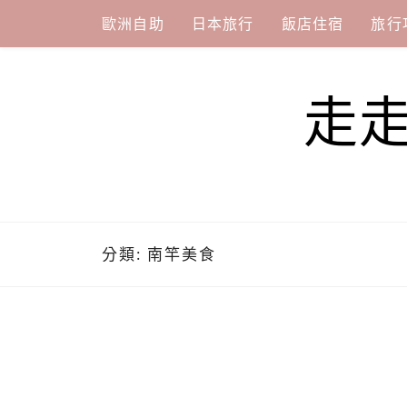
Skip
歐洲自助
日本旅行
飯店住宿
旅行
to
content
走
分類:
南竿美食