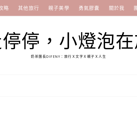
攻略
其他旅行
親子美學
勇氣膠囊
關於我
走停停，小燈泡在
奶茶團長DIFENY：旅行Ｘ文字Ｘ親子Ｘ人生