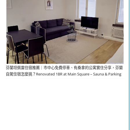
芬蘭坦佩雷住宿推薦｜市中心免費停車、有桑拿的公寓實住分享，芬蘭
自駕住宿怎麼挑？Renovated 1BR at Main Square – Sauna & Parking