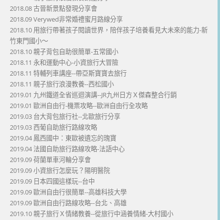
2018.08 古晉新景點發現分享會
2018.09 Verywed非常婚禮蜜月路線分享
2018.10 用旅行帶著孩子閱讀世界，陪伴孩子培養看見大未來的能力-新
竹東門國小～
2018.10 親子背包自助很簡單-五常國小
2018.11 永和運動中心-小資旅行大冒險
2018.11 特輔列車講座--帶亞斯寶寶去旅行
2018.11 親子旅行浪漫教養--西松國小
2019.01 九州鐵道全省巡迴演講--JR九州日方Ｘ傑森整合行銷
2019.01 歐洲自由行-機票攻略--歐洲自由行全攻略
2019.03 台大背包旅行社--北歐旅行分享
2019.03 西葡自助旅行路線攻略
2019.04 鳳西國中：東歐被遺忘的瑰寶
2019.04 法國自助旅行路線攻略-法語中心
2019.09 荷蘭單車河輪分享會
2019.09 小資旅行怎麼玩？陽明醫院
2019.09 日本四國這樣玩--台中
2019.09 歐洲自由行很簡單--高雄科技大學
2019.09 歐洲自由行路線攻略--台北、高雄
2019.10 親子旅行Ｘ情緒教養--從旅行中涵養情緒-大村國小