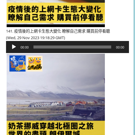
141. 疫情後的上網卡生態大變化 瞭解自己需求 購買前停看聽
(Wed, 29 Nov 2023 19:18:29 GMT)
音
00:00
00:00
訊
播
放
器