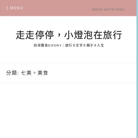
Skip
MENU
to
content
走走停停，小燈泡在旅行
奶茶團長DIFENY：旅行Ｘ文字Ｘ親子Ｘ人生
分類:
七美。美食