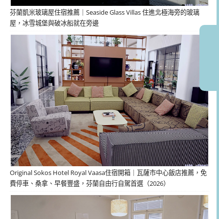
芬蘭凱米玻璃屋住宿推薦｜Seaside Glass Villas 住進北極海旁的玻璃
屋，冰雪城堡與破冰船就在旁邊
Original Sokos Hotel Royal Vaasa住宿開箱｜瓦薩市中心飯店推薦，免
費停車、桑拿、早餐豐盛，芬蘭自由行自駕首選（2026）