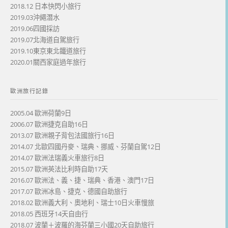
2018.12 日本快閃小旅行
2019.03沖繩潛水
2019.06四國採訪
2019.07北海道自駕旅行
2019.10東京東北鐵道旅行
2020.01關西家庭過年旅行
歐洲旅行記錄
2005.04 歐洲荷蘭9日
2006.07 歐洲捷克自助16日
2013.07 歐洲親子背包法國旅行16日
2014.07 北歐四國丹麥、瑞典、挪威、芬蘭自駕12日
2014.07 歐洲法瑞義火車旅行8日
2015.07 歐洲英法比利時自助17天
2016.07 歐洲法、義、捷、瑞典、香港、澳門17日
2017.07 歐洲冰島、捷克、德國自助旅行
2018.02 歐洲義大利、奧地利、瑞士10日火車慢旅
2018.05 西班牙14天自由行
2018.07 波蘭＋波羅的海芬蘭三小國20天自助旅行