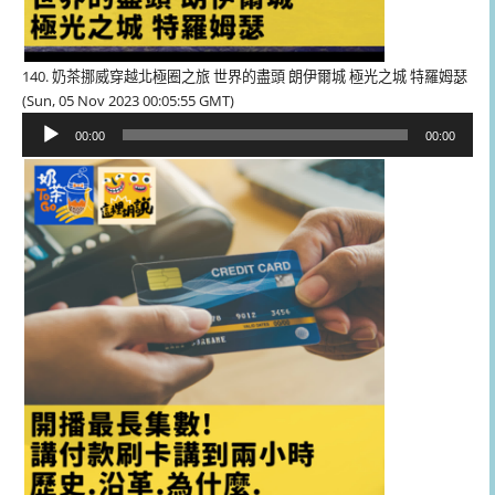
140. 奶茶挪威穿越北極圈之旅 世界的盡頭 朗伊爾城 極光之城 特羅姆瑟
(Sun, 05 Nov 2023 00:05:55 GMT)
音
00:00
00:00
訊
播
放
器