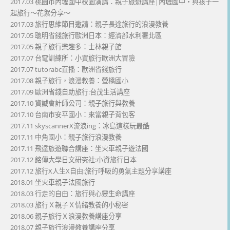
2017.03 桃園市內壢國中校園演講：親子旅遊講座|內壢國中・與孩子一
起旅行～花絮分享～
2017.03 旅行思維節目邀請：親子長途旅行的浪漫教養
2017.05 聰明省錢旅行歐洲日本：經濟部水利署北區
2017.05 親子旅行樂趣多：士林親子館
2017.07 台電訓練所：小資旅行歐洲大冒險
2017.07 tutorabc直播：歐洲省錢旅行
2017.08 親子旅行，浪漫教養：螢橋國小
2017.09 歐洲省錢自助旅行:台茂生活講座
2017.10 資誠會計師公司：親子旅行與教養
2017.10 台南市安平國小：來當親子背包客
2017.11 skyscannerX流浪ing：冰島這樣玩最酷
2017.11 中角國小：親子旅行浪漫教養
2017.11 飛達旅遊聯合講座：坐火車親子遊法國
2017.12 銘傳大學日文研究社:小資旅行日本
2017.12 旅行X人生X自由:旅行呼吸的勇氣主題分享講座
2018.01 坐火車親子法國旅行
2018.03 行走的自由：旅行與心靈生命講座
2018.03 旅行Ｘ親子Ｘ情緒教養的小秘密
2018.06 親子旅行Ｘ浪漫教養講座分享
2018.07 親子旅行浪漫教養講座分享