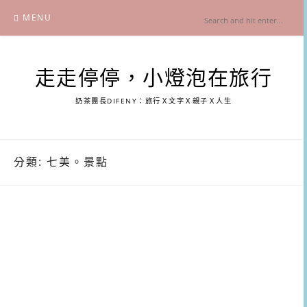
Skip
MENU
to
content
走走停停，小燈泡在旅行
奶茶團長DIFENY：旅行Ｘ文字Ｘ親子Ｘ人生
分類:
七美。景點