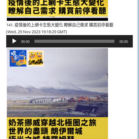
141. 疫情後的上網卡生態大變化 瞭解自己需求 購買前停看聽
(Wed, 29 Nov 2023 19:18:29 GMT)
音
00:00
00:00
訊
播
放
器