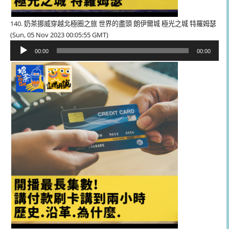
140. 奶茶挪威穿越北極圈之旅 世界的盡頭 朗伊爾城 極光之城 特羅姆瑟
(Sun, 05 Nov 2023 00:05:55 GMT)
音
00:00
00:00
訊
播
放
器