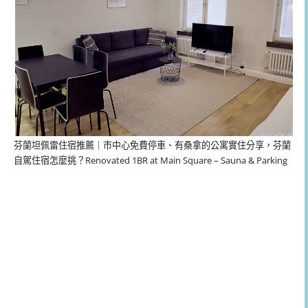
芬蘭坦佩雷住宿推薦｜市中心免費停車、有桑拿的公寓實住分享，芬蘭
自駕住宿怎麼挑？Renovated 1BR at Main Square – Sauna & Parking