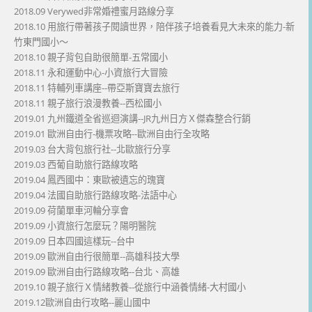
2018.09 Verywed非常婚禮蜜月路線分享
2018.10 用旅行帶著孩子閱讀世界，陪伴孩子培養看見大未來的能力-新
竹東門國小～
2018.10 親子背包自助很簡單-五常國小
2018.11 永和運動中心-小資旅行大冒險
2018.11 特輔列車講座--帶亞斯寶寶去旅行
2018.11 親子旅行浪漫教養--西松國小
2019.01 九州鐵道全省巡迴演講--JR九州日方Ｘ傑森整合行銷
2019.01 歐洲自由行-機票攻略--歐洲自由行全攻略
2019.03 台大背包旅行社--北歐旅行分享
2019.03 西葡自助旅行路線攻略
2019.04 鳳西國中：東歐被遺忘的瑰寶
2019.04 法國自助旅行路線攻略-法語中心
2019.09 荷蘭單車河輪分享會
2019.09 小資旅行怎麼玩？陽明醫院
2019.09 日本四國這樣玩--台中
2019.09 歐洲自由行很簡單--高雄科技大學
2019.09 歐洲自由行路線攻略--台北、高雄
2019.10 親子旅行Ｘ情緒教養--從旅行中涵養情緒-大村國小
2019.12歐洲自由行攻略--麗山國中