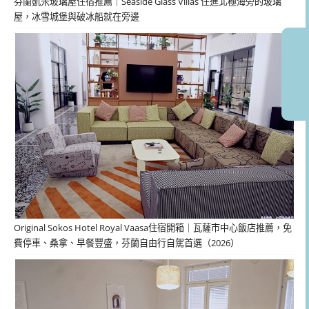
芬蘭凱米玻璃屋住宿推薦｜Seaside Glass Villas 住進北極海旁的玻璃
屋，冰雪城堡與破冰船就在旁邊
Original Sokos Hotel Royal Vaasa住宿開箱｜瓦薩市中心飯店推薦，免
費停車、桑拿、早餐豐盛，芬蘭自由行自駕首選（2026）