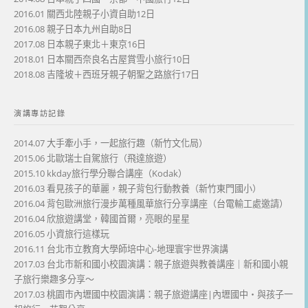
2016.01 關西北陸親子小資自助12日
2016.08 親子日本九州自助8日
2017.08 日本親子東北＋東京16日
2018.01 日本關西奈良名古屋賞雪小旅行10日
2018.08 吉隆坡＋西班牙親子朝聖之路旅行17日
演講專訪記錄
2014.07 大手牽小手，一起旅行趣（新竹文化局）
2015.06 北歐瑞士自駕旅行（飛達旅遊）
2015.10 kkday旅行學分聯合講座（Kodak）
2016.03 看見孩子的華麗，親子背包行動教養（新竹東門國小）
2016.04 背包歐洲旅行漫步萬種風華旅行分享講座（台電輸工處邀請）
2016.04 欣旅遊講堂，韓國首爾，亮眼的星星
2016.05 小資旅行這樣玩
2016.11 台北市立教育大學師培中心-地理寰宇世界演講
2017.03 台北市新和國小校園演講：親子旅遊與教養講座｜新和國小親
子旅行樂趣多分享～
2017.03 桃園市內壢國中校園演講：親子旅遊講座|內壢國中・與孩子一