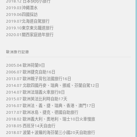
2018.12 日本快閃小旅行
2019.03沖繩潛水
2019.06四國採訪
2019.07北海道自駕旅行
2019.10東京東北鐵道旅行
2020.01關西家庭過年旅行
歐洲旅行記錄
2005.04 歐洲荷蘭9日
2006.07 歐洲捷克自助16日
2013.07 歐洲親子背包法國旅行16日
2014.07 北歐四國丹麥、瑞典、挪威、芬蘭自駕12日
2014.07 歐洲法瑞義火車旅行8日
2015.07 歐洲英法比利時自助17天
2016.07 歐洲法、義、捷、瑞典、香港、澳門17日
2017.07 歐洲冰島、捷克、德國自助旅行
2018.02 歐洲義大利、奧地利、瑞士10日火車慢旅
2018.05 西班牙14天自由行
2018.07 波蘭＋波羅的海芬蘭三小國20天自助旅行