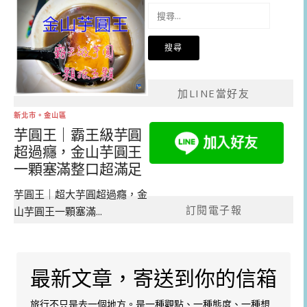
搜
尋
關
鍵
字:
加LINE當好友
新北市。金山區
芋圓王｜霸王級芋圓
超過癮，金山芋圓王
一顆塞滿整口超滿足
芋圓王｜超大芋圓超過癮，金
訂閱電子報
山芋圓王一顆塞滿...
最新文章，寄送到你的信箱
旅行不只是去一個地方。是一種觀點、一種態度、一種想