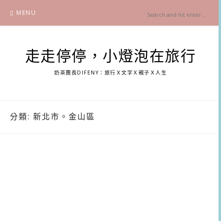
Skip
MENU
to
content
走走停停，小燈泡在旅行
奶茶團長DIFENY：旅行Ｘ文字Ｘ親子Ｘ人生
分類:
新北市。金山區