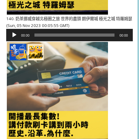
140. 奶茶挪威穿越北極圈之旅 世界的盡頭 朗伊爾城 極光之城 特羅姆瑟
(Sun, 05 Nov 2023 00:05:55 GMT)
音
00:00
00:00
訊
播
放
器