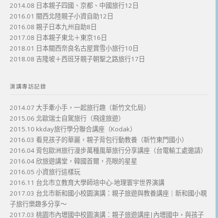
2014.08 日本親子四國、京都、中國旅行12日
2016.01 關西北陸親子小資自助12日
2016.08 親子日本九州自助8日
2017.08 日本親子東北＋東京16日
2018.01 日本關西奈良名古屋賞雪小旅行10日
2018.08 吉隆坡＋西班牙親子朝聖之路旅行17日
演講專訪記錄
2014.07 大手牽小手，一起旅行趣（新竹文化局）
2015.06 北歐瑞士自駕旅行（飛達旅遊）
2015.10 kkday旅行學分聯合講座（Kodak）
2016.03 看見孩子的華麗，親子背包行動教養（新竹東門國小）
2016.04 背包歐洲旅行漫步萬種風華旅行分享講座（台電輸工處邀請）
2016.04 欣旅遊講堂，韓國首爾，亮眼的星星
2016.05 小資旅行這樣玩
2016.11 台北市立教育大學師培中心-地理寰宇世界演講
2017.03 台北市新和國小校園演講：親子旅遊與教養講座｜新和國小親
子旅行樂趣多分享～
2017.03 桃園市內壢國中校園演講：親子旅遊講座|內壢國中・與孩子