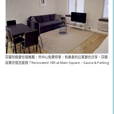
芬蘭坦佩雷住宿推薦｜市中心免費停車、有桑拿的公寓實住分享，芬蘭
自駕住宿怎麼挑？Renovated 1BR at Main Square – Sauna & Parking