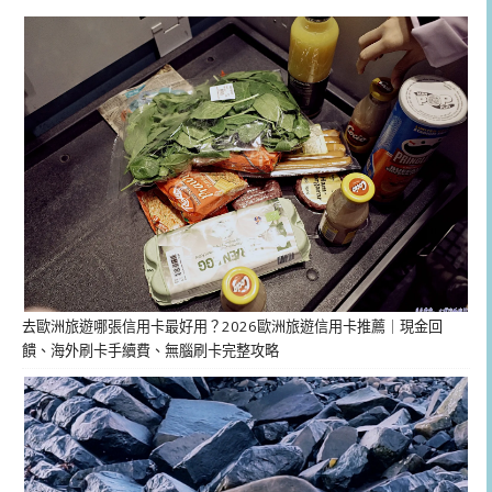
去歐洲旅遊哪張信用卡最好用？2026歐洲旅遊信用卡推薦｜現金回
饋、海外刷卡手續費、無腦刷卡完整攻略