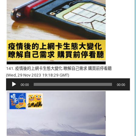
141. 疫情後的上網卡生態大變化 瞭解自己需求 購買前停看聽
(Wed, 29 Nov 2023 19:18:29 GMT)
音
00:00
00:00
訊
播
放
器