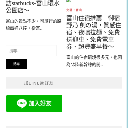
訪starbucks-富山環水
公園店～
北陸。富山
富山住宿推薦｜御宿
富山的景點不少，可旅行的路
野乃 劍の湯，質感住
線四通八達，從富...
宿、夜鳴拉麵、免費
送迎車、免費電車
券、超豐盛早餐～
搜
尋
富山的住宿環境很多元，也因
關
為北陸新幹線的開...
鍵
字:
加LINE當好友