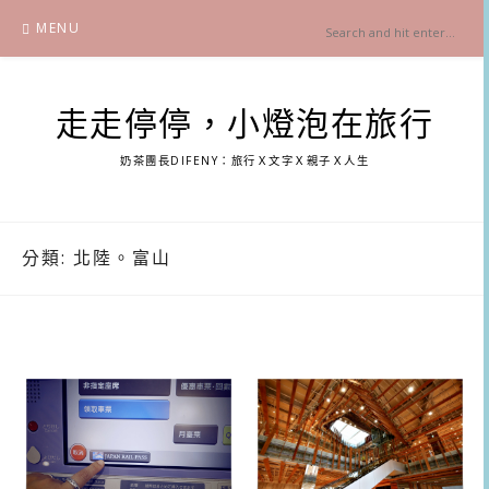
Skip
MENU
to
content
走走停停，小燈泡在旅行
奶茶團長DIFENY：旅行Ｘ文字Ｘ親子Ｘ人生
分類:
北陸。富山