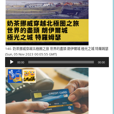
140. 奶茶挪威穿越北極圈之旅 世界的盡頭 朗伊爾城 極光之城 特羅姆瑟
(Sun, 05 Nov 2023 00:05:55 GMT)
音
00:00
00:00
訊
播
放
器