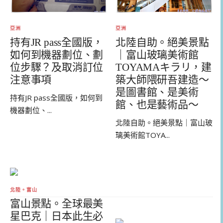
亞洲
亞洲
持有JR pass全國版，
北陸自助。絕美景點
如何到機器劃位、劃
｜富山玻璃美術館
位步驟？及取消訂位
TOYAMAキラリ，建
注意事項
築大師隈研吾建造～
是圖書館、是美術
持有JR pass全國版，如何到
館、也是藝術品～
機器劃位、...
北陸自助。絕美景點｜富山玻
璃美術館TOYA...
北陸。富山
富山景點。全球最美
星巴克｜日本此生必