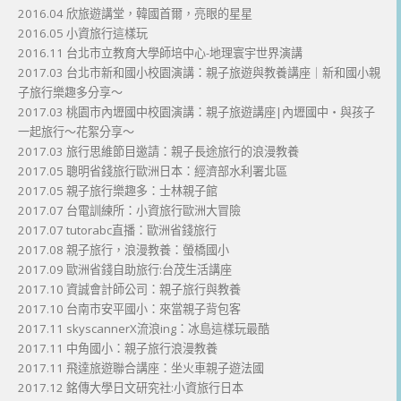
2016.04 欣旅遊講堂，韓國首爾，亮眼的星星
2016.05 小資旅行這樣玩
2016.11 台北市立教育大學師培中心-地理寰宇世界演講
2017.03 台北市新和國小校園演講：親子旅遊與教養講座｜新和國小親
子旅行樂趣多分享～
2017.03 桃園市內壢國中校園演講：親子旅遊講座|內壢國中・與孩子
一起旅行～花絮分享～
2017.03 旅行思維節目邀請：親子長途旅行的浪漫教養
2017.05 聰明省錢旅行歐洲日本：經濟部水利署北區
2017.05 親子旅行樂趣多：士林親子館
2017.07 台電訓練所：小資旅行歐洲大冒險
2017.07 tutorabc直播：歐洲省錢旅行
2017.08 親子旅行，浪漫教養：螢橋國小
2017.09 歐洲省錢自助旅行:台茂生活講座
2017.10 資誠會計師公司：親子旅行與教養
2017.10 台南市安平國小：來當親子背包客
2017.11 skyscannerX流浪ing：冰島這樣玩最酷
2017.11 中角國小：親子旅行浪漫教養
2017.11 飛達旅遊聯合講座：坐火車親子遊法國
2017.12 銘傳大學日文研究社:小資旅行日本