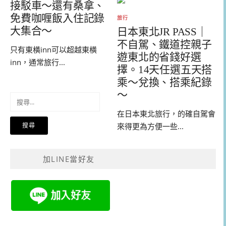
接駁車～還有桑拿、
免費咖喱飯入住記錄
旅行
大集合～
日本東北JR PASS｜
不自駕、鐵道控親子
只有東橫inn可以超越東橫
遊東北的省錢好選
inn，通常旅行...
擇。14天任選五天搭
乘～兌換、搭乘紀錄
～
搜
尋
在日本東北旅行，的確自駕會
關
來得更為方便一些...
鍵
字:
加LINE當好友