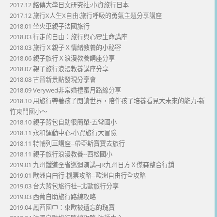
2017.12 銘傳大學日文研究社:小資旅行日本
2017.12 旅行X人生X自由:旅行呼吸的勇氣主題分享講座
2018.01 坐火車親子法國旅行
2018.03 行走的自由：旅行與心靈生命講座
2018.03 旅行Ｘ親子Ｘ情緒教養的小秘密
2018.06 親子旅行Ｘ浪漫教養講座分享
2018.07 親子旅行浪漫教養講座分享
2018.08 古晉新景點發現分享會
2018.09 Verywed非常婚禮蜜月路線分享
2018.10 用旅行帶著孩子閱讀世界，陪伴孩子培養看見大未來的能力-新
竹東門國小～
2018.10 親子背包自助很簡單-五常國小
2018.11 永和運動中心-小資旅行大冒險
2018.11 特輔列車講座--帶亞斯寶寶去旅行
2018.11 親子旅行浪漫教養--西松國小
2019.01 九州鐵道全省巡迴演講--JR九州日方Ｘ傑森整合行銷
2019.01 歐洲自由行-機票攻略--歐洲自由行全攻略
2019.03 台大背包旅行社--北歐旅行分享
2019.03 西葡自助旅行路線攻略
2019.04 鳳西國中：東歐被遺忘的瑰寶