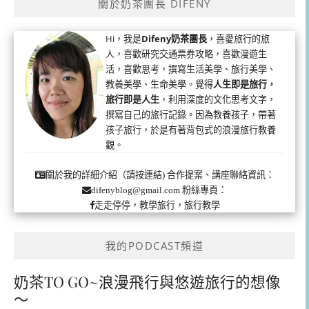
關於奶茶團長 DIFENY
Hi，我是
Difeny奶茶團長
，喜愛旅行的旅
人，喜歡研究交通票券攻略，喜歡漫遊生
活，喜歡思考，撰寫生活美學、旅行美學、
教養美學、生命美學。覺得
人生即是旅行，
旅行即是人生
，利用深度的文化思考文字，
撰寫自己的旅行記錄。因為教養孩子，帶著
孩子旅行，於是有著背包式的浪漫旅行教養
觀。
合作提案、講座聯絡資訊：
關於我的詳細介紹（請按連結)
粉絲專頁：
difenyblog@gmail.com
走走停停，教學旅行，旅行教學
我的PODCAST頻道
奶茶TO GO~浪漫飛行與悠遊旅行的想像
～