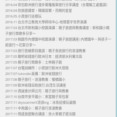
2016.04 背包歐洲旅行漫步萬種風華旅行分享講座（台電輸工處邀請）
2016.04 欣旅遊講堂，韓國首爾，亮眼的星星
2016.05 小資旅行這樣玩
2016.11 台北市立教育大學師培中心-地理寰宇世界演講
2017.03 台北市新和國小校園演講：親子旅遊與教養講座｜新和國小親
子旅行樂趣多分享～
2017.03 桃園市內壢國中校園演講：親子旅遊講座|內壢國中・與孩子一
起旅行～花絮分享～
2017.03 旅行思維節目邀請：親子長途旅行的浪漫教養
2017.05 聰明省錢旅行歐洲日本：經濟部水利署北區
2017.05 親子旅行樂趣多：士林親子館
2017.07 台電訓練所：小資旅行歐洲大冒險
2017.07 tutorabc直播：歐洲省錢旅行
2017.08 親子旅行，浪漫教養：螢橋國小
2017.09 歐洲省錢自助旅行:台茂生活講座
2017.10 資誠會計師公司：親子旅行與教養
2017.10 台南市安平國小：來當親子背包客
2017.11 skyscannerX流浪ing：冰島這樣玩最酷
2017.11 中角國小：親子旅行浪漫教養
2017.11 飛達旅遊聯合講座：坐火車親子遊法國