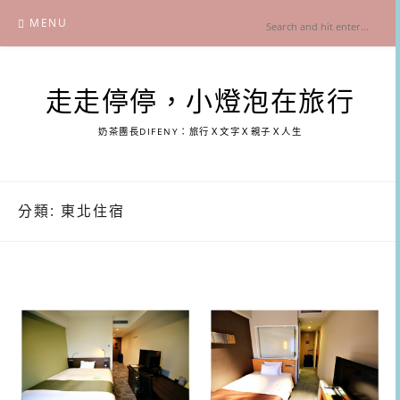
Skip
MENU
to
content
走走停停，小燈泡在旅行
奶茶團長DIFENY：旅行Ｘ文字Ｘ親子Ｘ人生
分類:
東北住宿