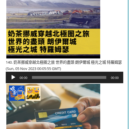
140. 奶茶挪威穿越北極圈之旅 世界的盡頭 朗伊爾城 極光之城 特羅姆瑟
(Sun, 05 Nov 2023 00:05:55 GMT)
音
00:00
00:00
訊
播
放
器