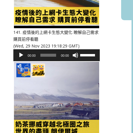
或
降
低
音
量。
141. 疫情後的上網卡生態大變化 瞭解自己需求
購買前停看聽
(Wed, 29 Nov 2023 19:18:29 GMT)
音
使
00:00
00:00
訊
用
播
向
放
上/
器
向
下
鍵
以
提
高
或
降