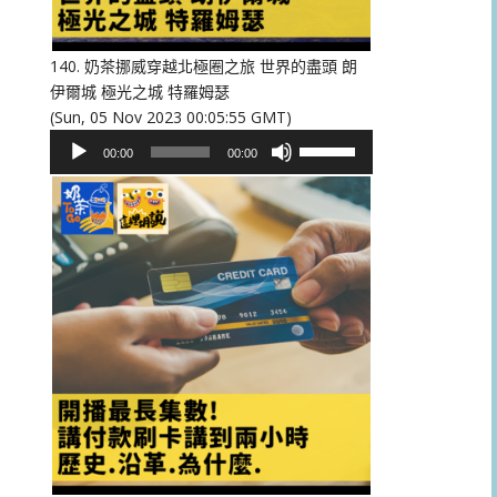
低
音
量。
140. 奶茶挪威穿越北極圈之旅 世界的盡頭 朗
伊爾城 極光之城 特羅姆瑟
(Sun, 05 Nov 2023 00:05:55 GMT)
音
使
00:00
00:00
訊
用
播
向
放
上/
器
向
下
鍵
以
提
高
或
降
低
音