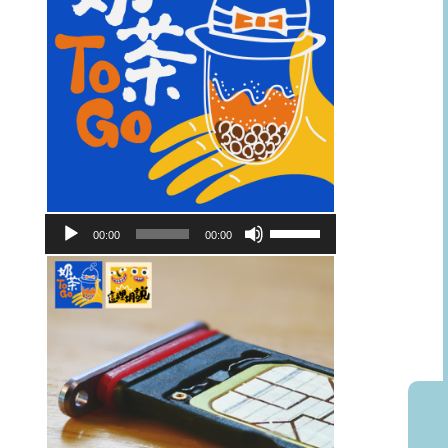
音
使
00:00
00:00
訊
用
播
向
放
上/
器
向
下
鍵
以
提
高