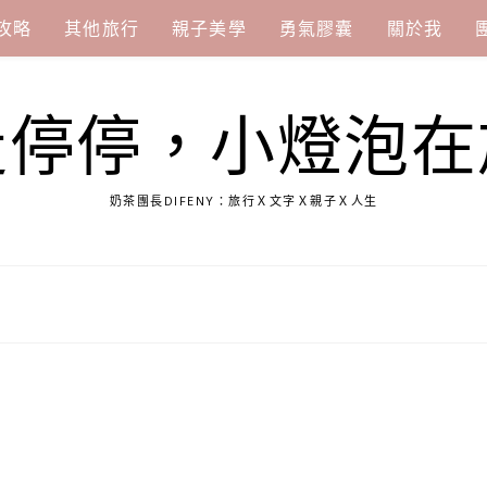
攻略
其他旅行
親子美學
勇氣膠囊
關於我
走停停，小燈泡在
奶茶團長DIFENY：旅行Ｘ文字Ｘ親子Ｘ人生