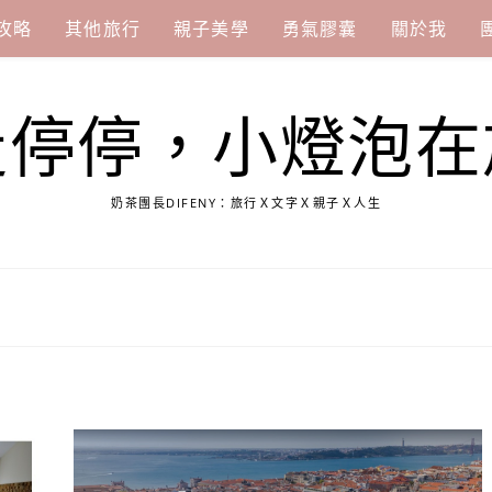
攻略
其他旅行
親子美學
勇氣膠囊
關於我
走停停，小燈泡在
奶茶團長DIFENY：旅行Ｘ文字Ｘ親子Ｘ人生