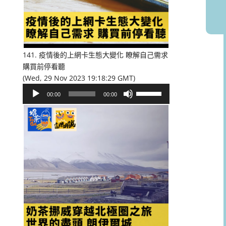
或
降
低
音
量。
141. 疫情後的上網卡生態大變化 瞭解自己需求
購買前停看聽
(Wed, 29 Nov 2023 19:18:29 GMT)
音
使
00:00
00:00
訊
用
播
向
放
上/
器
向
下
鍵
以
提
高
或
降