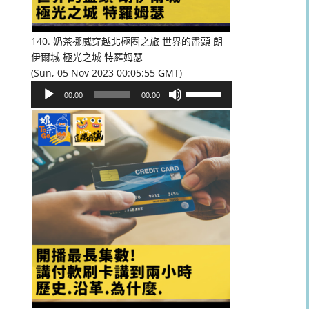
低
音
量。
140. 奶茶挪威穿越北極圈之旅 世界的盡頭 朗
伊爾城 極光之城 特羅姆瑟
(Sun, 05 Nov 2023 00:05:55 GMT)
音
使
00:00
00:00
訊
用
播
向
放
上/
器
向
下
鍵
以
提
高
或
降
低
音