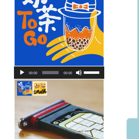
音
使
00:00
00:00
訊
用
播
向
放
上/
器
向
下
鍵
以
提
高