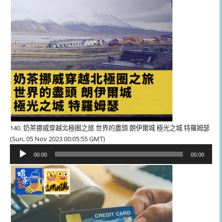
140. 奶茶挪威穿越北極圈之旅 世界的盡頭 朗伊爾城 極光之城 特羅姆瑟
(Sun, 05 Nov 2023 00:05:55 GMT)
音
00:00
00:00
訊
播
放
器