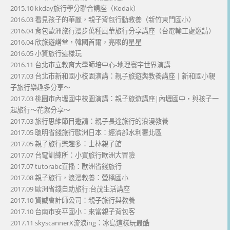
2015.10 kkday旅行學分聯合講座（Kodak）
2016.03 看見孩子的華麗，親子背包行動教養（新竹東門國小）
2016.04 背包歐洲旅行漫步萬種風華旅行分享講座（台電輸工處邀請）
2016.04 欣旅遊講堂，韓國首爾，亮眼的星星
2016.05 小資旅行這樣玩
2016.11 台北市立教育大學師培中心-地理寰宇世界演講
2017.03 台北市新和國小校園演講：親子旅遊與教養講座｜新和國小親
子旅行樂趣多分享～
2017.03 桃園市內壢國中校園演講：親子旅遊講座|內壢國中・與孩子一
起旅行～花絮分享～
2017.03 旅行思維節目邀請：親子長途旅行的浪漫教養
2017.05 聰明省錢旅行歐洲日本：經濟部水利署北區
2017.05 親子旅行樂趣多：士林親子館
2017.07 台電訓練所：小資旅行歐洲大冒險
2017.07 tutorabc直播：歐洲省錢旅行
2017.08 親子旅行，浪漫教養：螢橋國小
2017.09 歐洲省錢自助旅行:台茂生活講座
2017.10 資誠會計師公司：親子旅行與教養
2017.10 台南市安平國小：來當親子背包客
2017.11 skyscannerX流浪ing：冰島這樣玩最酷