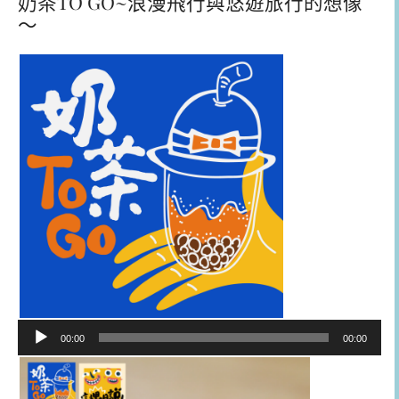
奶茶TO GO~浪漫飛行與悠遊旅行的想像
～
音
00:00
00:00
訊
播
放