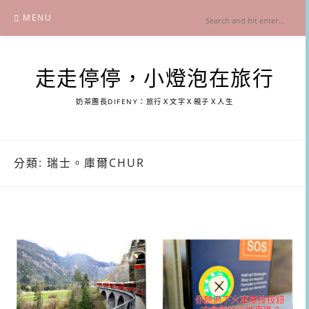
Skip
MENU
to
content
走走停停，小燈泡在旅行
奶茶團長DIFENY：旅行Ｘ文字Ｘ親子Ｘ人生
分類:
瑞士。庫爾CHUR