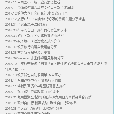
2017.11 中角國小：親子旅行浪漫教養
2017.11 飛達旅遊聯合講座：坐火車親子遊法國
2017.12 銘傳大學日文研究社:小資旅行日本
2017.12 旅行X人生X自由:旅行呼吸的勇氣主題分享講座
2018.01 坐火車親子法國旅行
2018.03 行走的自由：旅行與心靈生命講座
2018.03 旅行Ｘ親子Ｘ情緒教養的小秘密
2018.06 親子旅行Ｘ浪漫教養講座分享
2018.07 親子旅行浪漫教養講座分享
2018.08 古晉新景點發現分享會
2018.09 Verywed非常婚禮蜜月路線分享
2018.10 用旅行帶著孩子閱讀世界，陪伴孩子培養看見大未來的能力-新
竹東門國小～
2018.10 親子背包自助很簡單-五常國小
2018.11 永和運動中心-小資旅行大冒險
2018.11 特輔列車講座--帶亞斯寶寶去旅行
2018.11 親子旅行浪漫教養--西松國小
2019.01 九州鐵道全省巡迴演講--JR九州日方Ｘ傑森整合行銷
2019.01 歐洲自由行-機票攻略--歐洲自由行全攻略
2019.03 台大背包旅行社--北歐旅行分享
2019.03 西葡自助旅行路線攻略