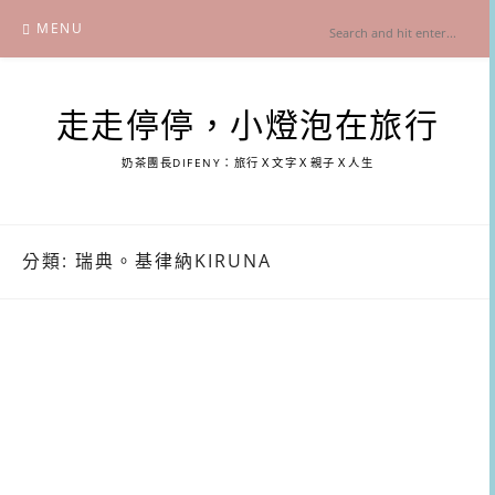
Skip
MENU
to
content
走走停停，小燈泡在旅行
奶茶團長DIFENY：旅行Ｘ文字Ｘ親子Ｘ人生
分類:
瑞典。基律納KIRUNA