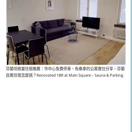
芬蘭坦佩雷住宿推薦｜市中心免費停車、有桑拿的公寓實住分享，芬蘭
自駕住宿怎麼挑？Renovated 1BR at Main Square – Sauna & Parking