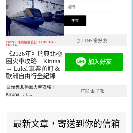
搜
尋
關
鍵
字:
加LINE當好友
2025。瑞典極圈旅行（KIRUNA、
LULEA）
《2026年》瑞典北極
圈火車攻略｜Kiruna
→ Luleå 車票預訂 &
歐洲自由行全紀錄
瑞典北極圈火車攻略｜
訂閱電子報
Kiruna → L...
最新文章，寄送到你的信箱