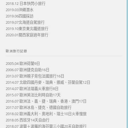
2018.12 日本快閃小旅行
2019.03沖繩潛水
2019.06四國採訪
2019.07北海道自駕旅行
2019.10東京東北鐵道旅行
2020.01關西家庭過年旅行
歐洲旅行記錄
2005.04 歐洲荷蘭9日
2006.07 歐洲捷克自助16日
2013.07 歐洲親子背包法國旅行16日
2014.07 北歐四國丹麥、瑞典、挪威、芬蘭自駕12日
2014.07 歐洲法瑞義火車旅行8日
2015.07 歐洲英法比利時自助17天
2016.07 歐洲法、義、捷、瑞典、香港、澳門17日
2017.07 歐洲冰島、捷克、德國自助旅行
2018.02 歐洲義大利、奧地利、瑞士10日火車慢旅
2018.05 西班牙14天自由行
2018.07 波蘭＋波羅的海芬蘭三小國20天自助旅行