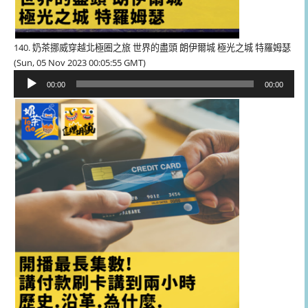
140. 奶茶挪威穿越北極圈之旅 世界的盡頭 朗伊爾城 極光之城 特羅姆瑟
(Sun, 05 Nov 2023 00:05:55 GMT)
音
00:00
00:00
訊
播
放
器