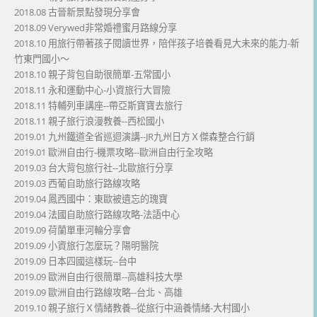
2018.08 古晉新景點發現分享會
2018.09 Verywed非常婚禮蜜月路線分享
2018.10 用旅行帶著孩子閱讀世界，陪伴孩子培養看見大未來的能力-新
竹東門國小～
2018.10 親子背包自助很簡單-五常國小
2018.11 永和運動中心-小資旅行大冒險
2018.11 特輔列車講座--帶亞斯寶寶去旅行
2018.11 親子旅行浪漫教養--西松國小
2019.01 九州鐵道全省巡迴演講--JR九州日方Ｘ傑森整合行銷
2019.01 歐洲自由行-機票攻略--歐洲自由行全攻略
2019.03 台大背包旅行社--北歐旅行分享
2019.03 西葡自助旅行路線攻略
2019.04 鳳西國中：東歐被遺忘的瑰寶
2019.04 法國自助旅行路線攻略-法語中心
2019.09 荷蘭單車河輪分享會
2019.09 小資旅行怎麼玩？陽明醫院
2019.09 日本四國這樣玩--台中
2019.09 歐洲自由行很簡單--高雄科技大學
2019.09 歐洲自由行路線攻略--台北、高雄
2019.10 親子旅行Ｘ情緒教養--從旅行中涵養情緒-大村國小