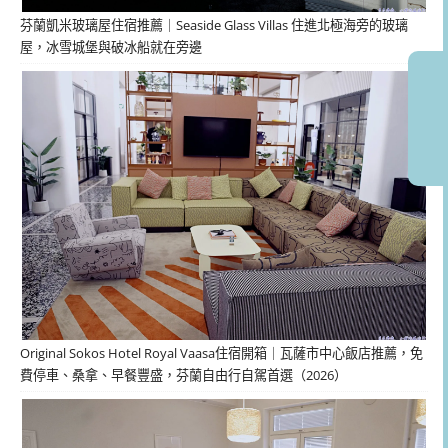
芬蘭凱米玻璃屋住宿推薦｜Seaside Glass Villas 住進北極海旁的玻璃
屋，冰雪城堡與破冰船就在旁邊
Original Sokos Hotel Royal Vaasa住宿開箱｜瓦薩市中心飯店推薦，免
費停車、桑拿、早餐豐盛，芬蘭自由行自駕首選（2026）