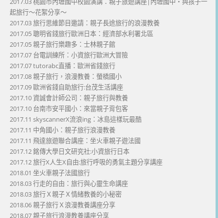
2017.03 桃園市內壢國中校園演講：親子旅遊講座|內壢國中・與孩子一
起旅行～花絮分享～
2017.03 旅行思維節目邀請：親子長途旅行的浪漫教養
2017.05 聰明省錢旅行歐洲日本：經濟部水利署北區
2017.05 親子旅行樂趣多：士林親子館
2017.07 台電訓練所：小資旅行歐洲大冒險
2017.07 tutorabc直播：歐洲省錢旅行
2017.08 親子旅行，浪漫教養：螢橋國小
2017.09 歐洲省錢自助旅行:台茂生活講座
2017.10 資誠會計師公司：親子旅行與教養
2017.10 台南市安平國小：來當親子背包客
2017.11 skyscannerX流浪ing：冰島這樣玩最酷
2017.11 中角國小：親子旅行浪漫教養
2017.11 飛達旅遊聯合講座：坐火車親子遊法國
2017.12 銘傳大學日文研究社:小資旅行日本
2017.12 旅行X人生X自由:旅行呼吸的勇氣主題分享講座
2018.01 坐火車親子法國旅行
2018.03 行走的自由：旅行與心靈生命講座
2018.03 旅行Ｘ親子Ｘ情緒教養的小秘密
2018.06 親子旅行Ｘ浪漫教養講座分享
2018.07 親子旅行浪漫教養講座分享