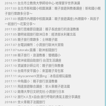
2016.11 台北市立教育大學師培中心-地理寰宇世界演講
2017.03 台北市新和國小校園演講：親子旅遊與教養講座｜新和國小親
子旅行樂趣多分享～
2017.03 桃園市內壢國中校園演講：親子旅遊講座|內壢國中・與孩子
一起旅行～花絮分享～
2017.03 旅行思維節目邀請：親子長途旅行的浪漫教養
2017.05 聰明省錢旅行歐洲日本：經濟部水利署北區
2017.05 親子旅行樂趣多：士林親子館
2017.07 台電訓練所：小資旅行歐洲大冒險
2017.07 tutorabc直播：歐洲省錢旅行
2017.08 親子旅行，浪漫教養：螢橋國小
2017.09 歐洲省錢自助旅行:台茂生活講座
2017.10 資誠會計師公司：親子旅行與教養
2017.10 台南市安平國小：來當親子背包客
2017.11 skyscannerX流浪ing：冰島這樣玩最酷
2017.11 中角國小：親子旅行浪漫教養
2017.11 飛達旅遊聯合講座：坐火車親子遊法國
2017.12 銘傳大學日文研究社:小資旅行日本
2017.12 旅行X人生X自由:旅行呼吸的勇氣主題分享講座
2018.01 坐火車親子法國旅行