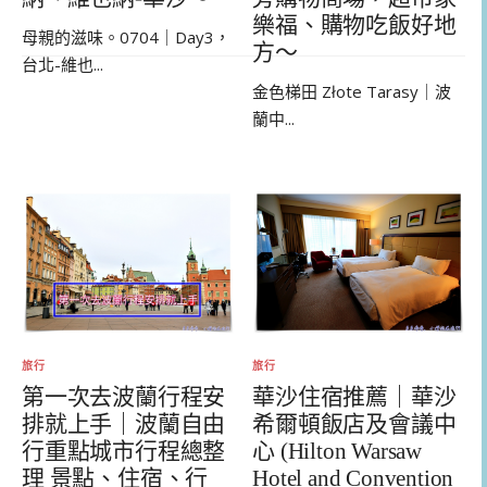
樂福、購物吃飯好地
母親的滋味。0704｜Day3，
方～
台北-維也...
金色梯田 Złote Tarasy｜波
蘭中...
旅行
旅行
第一次去波蘭行程安
華沙住宿推薦｜華沙
排就上手｜波蘭自由
希爾頓飯店及會議中
行重點城市行程總整
心 (Hilton Warsaw
理 景點、住宿、行
Hotel and Convention