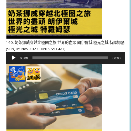
140. 奶茶挪威穿越北極圈之旅 世界的盡頭 朗伊爾城 極光之城 特羅姆瑟
(Sun, 05 Nov 2023 00:05:55 GMT)
音
00:00
00:00
訊
播
放
器