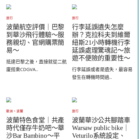
關
鍵
字:
旅行
旅行
波蘭航空評價｜巴黎
行李延誤遺失怎麼
到華沙飛行體驗～服
辦？克拉科夫到維爾
務親切、官網購票簡
紐斯21小時轉機行李
易～
延誤處理驚魂記～旅
遊不便險的重要性～
抵達巴黎之後，直接就從二航
廈搭乘CDGVA...
行李延誤或者是遺失，最容易
發生在轉機時間過...
歐洲。波蘭
旅行
波蘭特色食堂｜共產
波蘭華沙公共腳踏車
時代僅存牛奶吧～華
Warsaw public bike｜
沙Bar Bambino～平
Veturilo系統設定、