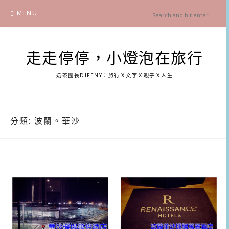
Skip
MENU
to
content
走走停停，小燈泡在旅行
奶茶團長DIFENY：旅行Ｘ文字Ｘ親子Ｘ人生
分類:
波蘭。華沙