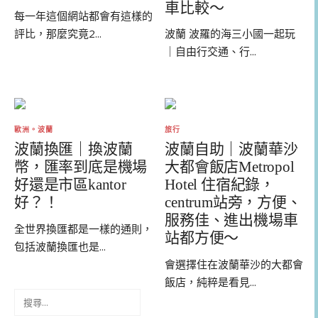
車比較～
每一年這個網站都會有這樣的
波蘭 波羅的海三小國一起玩
評比，那麼究竟2...
｜自由行交通、行...
歐洲。波蘭
旅行
波蘭換匯｜換波蘭
波蘭自助｜波蘭華沙
幣，匯率到底是機場
大都會飯店Metropol
好還是市區kantor
Hotel 住宿紀錄，
好？！
centrum站旁，方便、
服務佳、進出機場車
全世界換匯都是一樣的通則，
站都方便～
包括波蘭換匯也是...
會選擇住在波蘭華沙的大都會
飯店，純粹是看見...
搜
尋