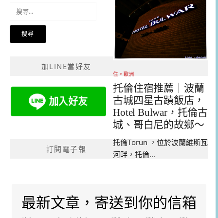
搜
尋
關
鍵
字:
加LINE當好友
住。歐洲
托倫住宿推薦｜波蘭
古城四星古蹟飯店，
Hotel Bulwar，托倫古
城、哥白尼的故鄉～
托倫Torun ，位於波蘭維斯瓦
訂閱電子報
河畔，托倫...
最新文章，寄送到你的信箱