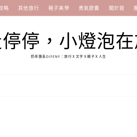
攻略
其他旅行
親子美學
勇氣膠囊
關於我
走停停，小燈泡在
奶茶團長DIFENY：旅行Ｘ文字Ｘ親子Ｘ人生