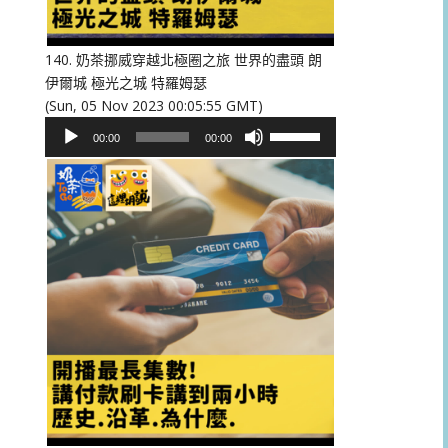
低
音
量。
140. 奶茶挪威穿越北極圈之旅 世界的盡頭 朗
伊爾城 極光之城 特羅姆瑟
(Sun, 05 Nov 2023 00:05:55 GMT)
音
使
00:00
00:00
訊
用
播
向
放
上/
器
向
下
鍵
以
提
高
或
降
低
音