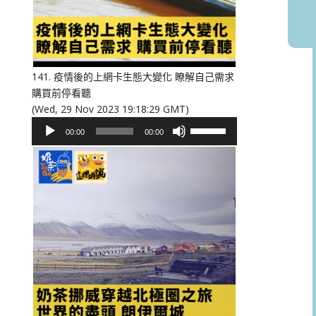
或
降
低
音
量。
141. 疫情後的上網卡生態大變化 瞭解自己需求
購買前停看聽
(Wed, 29 Nov 2023 19:18:29 GMT)
音
使
00:00
00:00
訊
用
播
向
放
上/
器
向
下
鍵
以
提
高
或
降