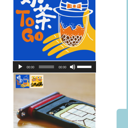
音
使
00:00
00:00
訊
用
播
向
放
上/
器
向
下
鍵
以
提
高