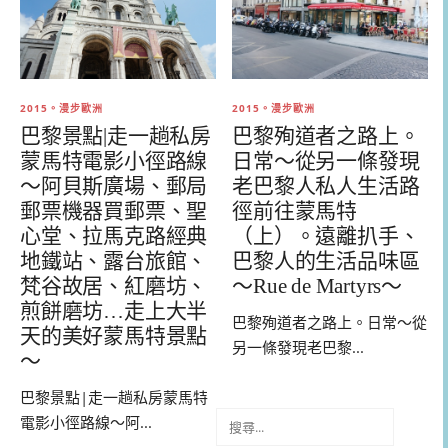
2015。漫步歐洲
2015。漫步歐洲
巴黎景點|走一趟私房
巴黎殉道者之路上。
蒙馬特電影小徑路線
日常～從另一條發現
～阿貝斯廣場、郵局
老巴黎人私人生活路
郵票機器買郵票、聖
徑前往蒙馬特
心堂、拉馬克路經典
（上）。遠離扒手、
地鐵站、露台旅館、
巴黎人的生活品味區
梵谷故居、紅磨坊、
～Rue de Martyrs～
煎餅磨坊…走上大半
巴黎殉道者之路上。日常～從
天的美好蒙馬特景點
另一條發現老巴黎...
～
巴黎景點|走一趟私房蒙馬特
搜
電影小徑路線～阿...
尋