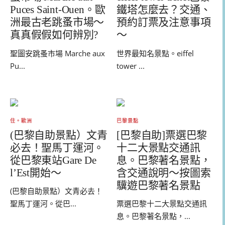
Puces Saint-Ouen。歐
鐵塔怎麼去？交通、
洲最古老跳蚤市場～
預約訂票及注意事項
真真假假如何辨別?
～
聖圖安跳蚤市場 Marche aux
世界最知名景點。eiffel
Pu...
tower ...
住。歐洲
巴黎景點
(巴黎自助景點）文青
[巴黎自助]票選巴黎
必去！聖馬丁運河。
十二大景點交通訊
從巴黎東站Gare De
息。巴黎著名景點，
l’Est開始～
含交通說明～按圖索
驥遊巴黎著名景點
(巴黎自助景點）文青必去！
聖馬丁運河。從巴...
票選巴黎十二大景點交通訊
息。巴黎著名景點，...