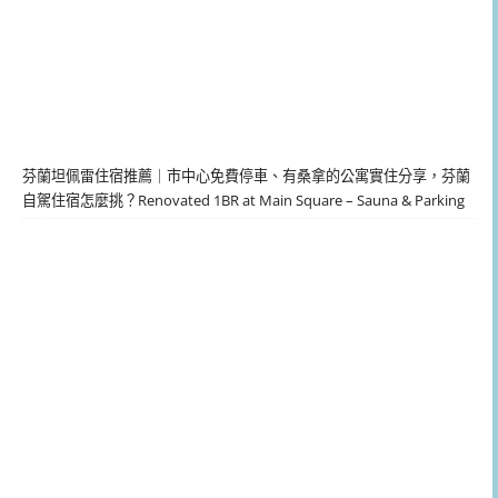
芬蘭坦佩雷住宿推薦｜市中心免費停車、有桑拿的公寓實住分享，芬蘭
自駕住宿怎麼挑？Renovated 1BR at Main Square – Sauna & Parking