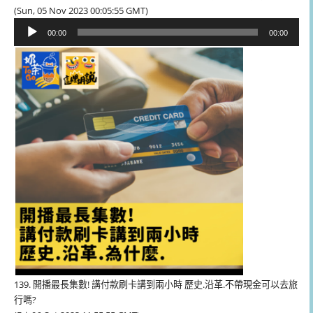
(Sun, 05 Nov 2023 00:05:55 GMT)
音
00:00
00:00
訊
播
放
器
139. 開播最長集數! 講付款刷卡講到兩小時 歷史.沿革.不帶現金可以去旅
行嗎?