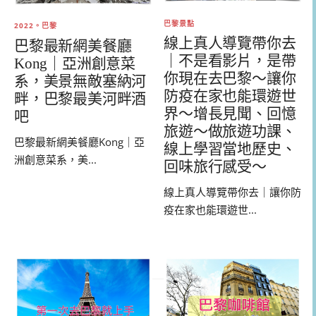
巴黎景點
2022。巴黎
線上真人導覽帶你去
巴黎最新網美餐廳
｜不是看影片，是帶
Kong｜亞洲創意菜
你現在去巴黎～讓你
系，美景無敵塞納河
防疫在家也能環遊世
畔，巴黎最美河畔酒
界～增長見聞、回憶
吧
旅遊～做旅遊功課、
巴黎最新網美餐廳Kong｜亞
線上學習當地歷史、
洲創意菜系，美...
回味旅行感受～
線上真人導覽帶你去｜讓你防
疫在家也能環遊世...