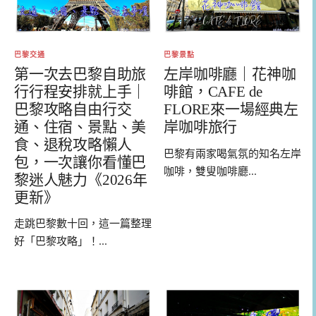
巴黎交通
巴黎景點
第一次去巴黎自助旅
左岸咖啡廳｜花神咖
行行程安排就上手｜
啡館，CAFE de
巴黎攻略自由行交
FLORE來一場經典左
通、住宿、景點、美
岸咖啡旅行
食、退稅攻略懶人
巴黎有兩家喝氣氛的知名左岸
包，一次讓你看懂巴
咖啡，雙叟咖啡廳...
黎迷人魅力《2026年
更新》
走跳巴黎數十回，這一篇整理
好「巴黎攻略」！...