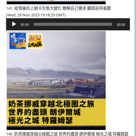
141. 疫情後的上網卡生態大變化 瞭解自己需求 購買前停看聽
(Wed, 29 Nov 2023 19:18:29 GMT)
音
00:00
00:00
訊
播
放
器
140. 奶茶挪威穿越北極圈之旅 世界的盡頭 朗伊爾城 極光之城 特羅姆瑟