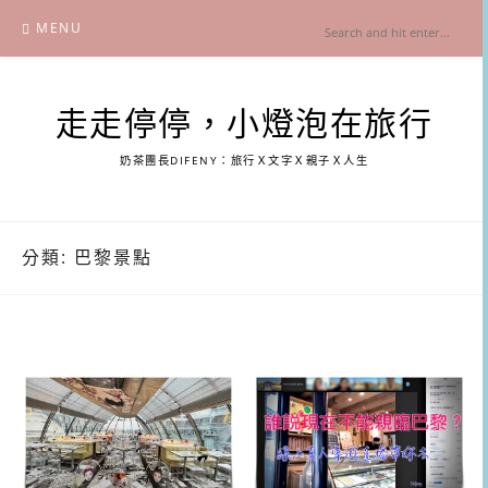
Skip
MENU
to
content
走走停停，小燈泡在旅行
奶茶團長DIFENY：旅行Ｘ文字Ｘ親子Ｘ人生
分類:
巴黎景點