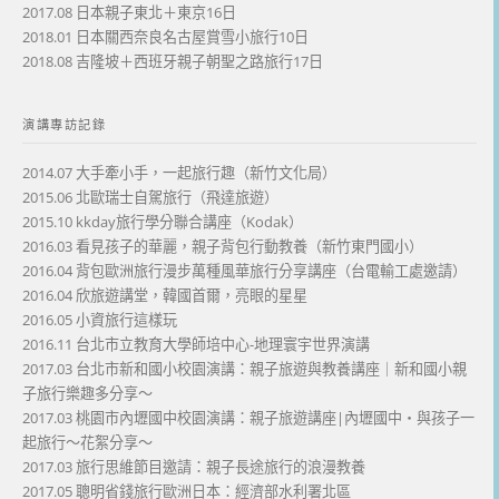
2017.08 日本親子東北＋東京16日
2018.01 日本關西奈良名古屋賞雪小旅行10日
2018.08 吉隆坡＋西班牙親子朝聖之路旅行17日
演講專訪記錄
2014.07 大手牽小手，一起旅行趣（新竹文化局）
2015.06 北歐瑞士自駕旅行（飛達旅遊）
2015.10 kkday旅行學分聯合講座（Kodak）
2016.03 看見孩子的華麗，親子背包行動教養（新竹東門國小）
2016.04 背包歐洲旅行漫步萬種風華旅行分享講座（台電輸工處邀請）
2016.04 欣旅遊講堂，韓國首爾，亮眼的星星
2016.05 小資旅行這樣玩
2016.11 台北市立教育大學師培中心-地理寰宇世界演講
2017.03 台北市新和國小校園演講：親子旅遊與教養講座｜新和國小親
子旅行樂趣多分享～
2017.03 桃園市內壢國中校園演講：親子旅遊講座|內壢國中・與孩子一
起旅行～花絮分享～
2017.03 旅行思維節目邀請：親子長途旅行的浪漫教養
2017.05 聰明省錢旅行歐洲日本：經濟部水利署北區