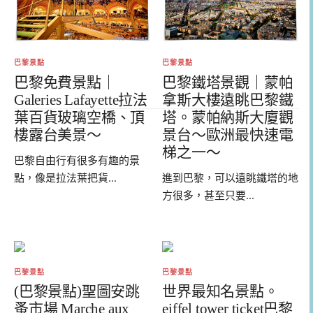
巴黎景點
巴黎景點
巴黎鐵塔景觀｜蒙帕
巴黎免費景點｜
拿斯大樓遠眺巴黎鐵
Galeries Lafayette拉法
塔。蒙帕納斯大廈觀
葉百貨玻璃空橋、頂
景台～歐洲最快速電
樓露台美景～
梯之一～
巴黎自由行有很多有趣的景
進到巴黎，可以遠眺鐵塔的地
點，像是拉法葉把貨...
方很多，甚至只要...
巴黎景點
巴黎景點
(巴黎景點)聖圖安跳
世界最知名景點。
蚤市場 Marche aux
eiffel tower ticket巴黎