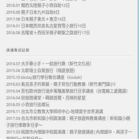
2016.01 關西北陸親子小資自助12日
2016.08 親子日本九州自助8日
2017.08 日本親子東北＋東京16日
2018.01 日本關西奈良名古屋賞雪小旅行10日
2018.08 吉隆坡＋西班牙親子朝聖之路旅行17日
演講專訪記錄
2014.07 大手牽小手，一起旅行趣（新竹文化局）
2015.06 北歐瑞士自駕旅行（飛達旅遊）
2015.10 kkday旅行學分聯合講座（Kodak）
2016.03 看見孩子的華麗，親子背包行動教養（新竹東門國小）
2016.04 背包歐洲旅行漫步萬種風華旅行分享講座（台電輸工處邀請）
2016.04 欣旅遊講堂，韓國首爾，亮眼的星星
2016.05 小資旅行這樣玩
2016.11 台北市立教育大學師培中心-地理寰宇世界演講
2017.03 台北市新和國小校園演講：親子旅遊與教養講座｜新和國小親
子旅行樂趣多分享～
2017.03 桃園市內壢國中校園演講：親子旅遊講座|內壢國中・與孩子一
起旅行～花絮分享～