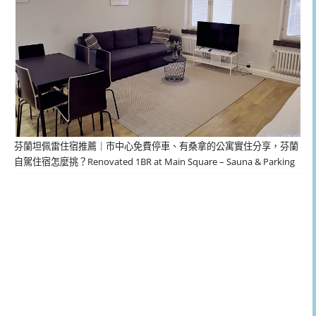
芬蘭坦佩雷住宿推薦｜市中心免費停車、有桑拿的公寓實住分享，芬蘭
自駕住宿怎麼挑？Renovated 1BR at Main Square – Sauna & Parking