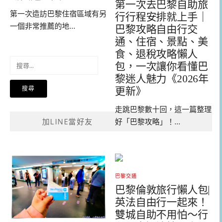
第一次去巴黎自助旅
第一次造訪巴黎住宿區域有另
行行程安排就上手｜
一個非常推薦的地...
巴黎攻略自由行交
通、住宿、景點、美
食、退稅攻略懶人
搜
包，一次讓你看懂巴
尋
黎迷人魅力《2026年
關
更新》
鍵
字:
走跳巴黎數十回，這一篇整理
好「巴黎攻略」！...
加LINE當好友
巴黎交通
巴黎倫敦旅行懶人包|
英法自由行一起來！
雙城自助不用怕～行