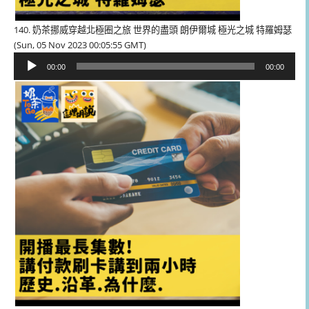
140. 奶茶挪威穿越北極圈之旅 世界的盡頭 朗伊爾城 極光之城 特羅姆瑟
(Sun, 05 Nov 2023 00:05:55 GMT)
音
00:00
00:00
訊
播
放
器