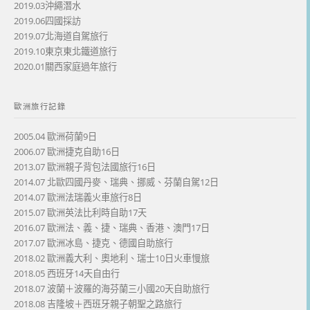
2019.03沖繩潛水
2019.06四國採訪
2019.07北海道自駕旅行
2019.10東京東北鐵道旅行
2020.01關西家庭過年旅行
歐洲旅行記錄
2005.04 歐洲荷蘭9日
2006.07 歐洲捷克自助16日
2013.07 歐洲親子背包法國旅行16日
2014.07 北歐四國丹麥、瑞典、挪威、芬蘭自駕12日
2014.07 歐洲法瑞義火車旅行8日
2015.07 歐洲英法比利時自助17天
2016.07 歐洲法、義、捷、瑞典、香港、澳門17日
2017.07 歐洲冰島、捷克、德國自助旅行
2018.02 歐洲義大利、奧地利、瑞士10日火車慢旅
2018.05 西班牙14天自由行
2018.07 波蘭＋波羅的海芬蘭三小國20天自助旅行
2018.08 吉隆坡＋西班牙親子朝聖之路旅行