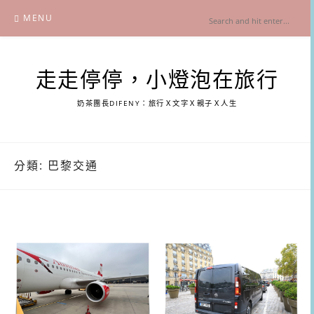
Skip
MENU
to
content
走走停停，小燈泡在旅行
奶茶團長DIFENY：旅行Ｘ文字Ｘ親子Ｘ人生
分類:
巴黎交通