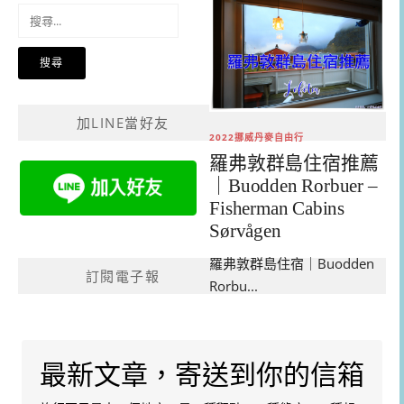
搜
尋
關
鍵
字:
加LINE當好友
2022挪威丹麥自由行
羅弗敦群島住宿推薦
｜Buodden Rorbuer –
Fisherman Cabins
Sørvågen
羅弗敦群島住宿｜Buodden
訂閱電子報
Rorbu...
最新文章，寄送到你的信箱