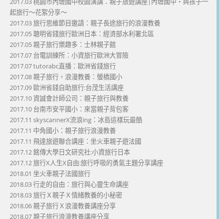
2017.03 桃園市內壢國中校園演講：親子旅遊講座|內壢國中・與孩子一
起旅行～花絮分享～
2017.03 旅行思維節目邀請：親子長途旅行的浪漫教養
2017.05 聰明省錢旅行歐洲日本：經濟部水利署北區
2017.05 親子旅行樂趣多：士林親子館
2017.07 台電訓練所：小資旅行歐洲大冒險
2017.07 tutorabc直播：歐洲省錢旅行
2017.08 親子旅行，浪漫教養：螢橋國小
2017.09 歐洲省錢自助旅行:台茂生活講座
2017.10 資誠會計師公司：親子旅行與教養
2017.10 台南市安平國小：來當親子背包客
2017.11 skyscannerX流浪ing：冰島這樣玩最酷
2017.11 中角國小：親子旅行浪漫教養
2017.11 飛達旅遊聯合講座：坐火車親子遊法國
2017.12 銘傳大學日文研究社:小資旅行日本
2017.12 旅行X人生X自由:旅行呼吸的勇氣主題分享講座
2018.01 坐火車親子法國旅行
2018.03 行走的自由：旅行與心靈生命講座
2018.03 旅行Ｘ親子Ｘ情緒教養的小秘密
2018.06 親子旅行Ｘ浪漫教養講座分享
2018.07 親子旅行浪漫教養講座分享