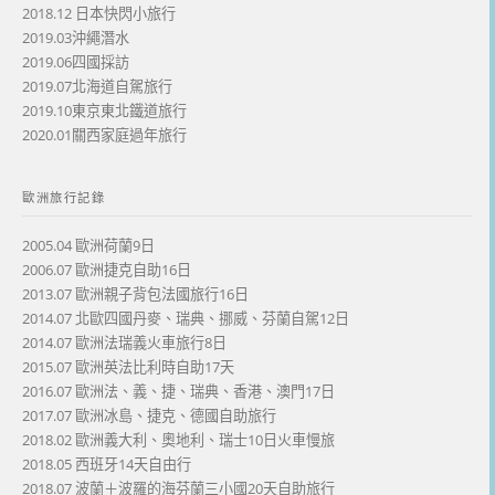
2018.12 日本快閃小旅行
2019.03沖繩潛水
2019.06四國採訪
2019.07北海道自駕旅行
2019.10東京東北鐵道旅行
2020.01關西家庭過年旅行
歐洲旅行記錄
2005.04 歐洲荷蘭9日
2006.07 歐洲捷克自助16日
2013.07 歐洲親子背包法國旅行16日
2014.07 北歐四國丹麥、瑞典、挪威、芬蘭自駕12日
2014.07 歐洲法瑞義火車旅行8日
2015.07 歐洲英法比利時自助17天
2016.07 歐洲法、義、捷、瑞典、香港、澳門17日
2017.07 歐洲冰島、捷克、德國自助旅行
2018.02 歐洲義大利、奧地利、瑞士10日火車慢旅
2018.05 西班牙14天自由行
2018.07 波蘭＋波羅的海芬蘭三小國20天自助旅行