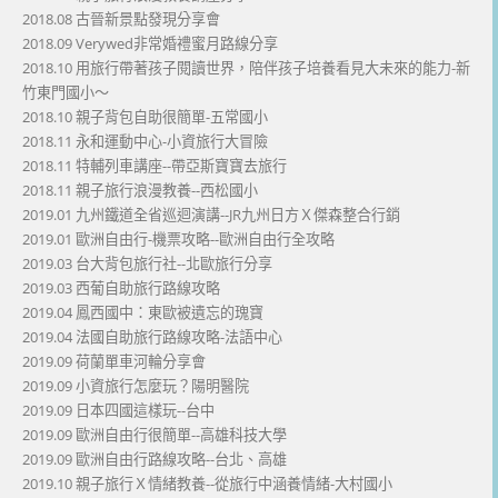
2018.08 古晉新景點發現分享會
2018.09 Verywed非常婚禮蜜月路線分享
2018.10 用旅行帶著孩子閱讀世界，陪伴孩子培養看見大未來的能力-新
竹東門國小～
2018.10 親子背包自助很簡單-五常國小
2018.11 永和運動中心-小資旅行大冒險
2018.11 特輔列車講座--帶亞斯寶寶去旅行
2018.11 親子旅行浪漫教養--西松國小
2019.01 九州鐵道全省巡迴演講--JR九州日方Ｘ傑森整合行銷
2019.01 歐洲自由行-機票攻略--歐洲自由行全攻略
2019.03 台大背包旅行社--北歐旅行分享
2019.03 西葡自助旅行路線攻略
2019.04 鳳西國中：東歐被遺忘的瑰寶
2019.04 法國自助旅行路線攻略-法語中心
2019.09 荷蘭單車河輪分享會
2019.09 小資旅行怎麼玩？陽明醫院
2019.09 日本四國這樣玩--台中
2019.09 歐洲自由行很簡單--高雄科技大學
2019.09 歐洲自由行路線攻略--台北、高雄
2019.10 親子旅行Ｘ情緒教養--從旅行中涵養情緒-大村國小