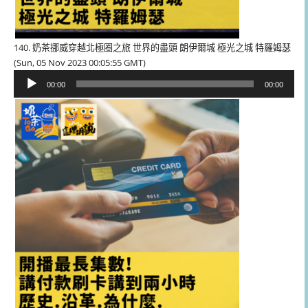
140. 奶茶挪威穿越北極圈之旅 世界的盡頭 朗伊爾城 極光之城 特羅姆瑟
(Sun, 05 Nov 2023 00:05:55 GMT)
音
00:00
00:00
訊
播
放
器