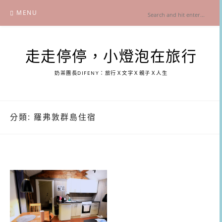
Skip
MENU
to
content
走走停停，小燈泡在旅行
奶茶團長DIFENY：旅行Ｘ文字Ｘ親子Ｘ人生
分類:
羅弗敦群島住宿