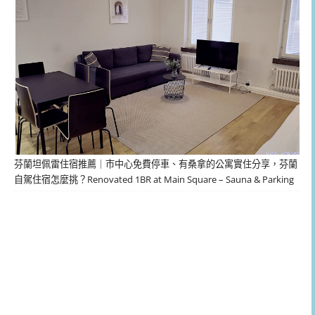
芬蘭坦佩雷住宿推薦｜市中心免費停車、有桑拿的公寓實住分享，芬蘭
自駕住宿怎麼挑？Renovated 1BR at Main Square – Sauna & Parking