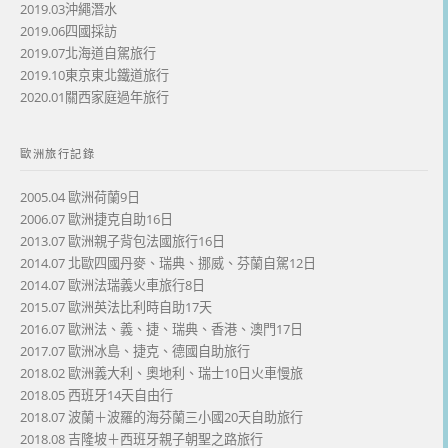
2019.03沖繩潛水
2019.06四國採訪
2019.07北海道自駕旅行
2019.10東京東北鐵道旅行
2020.01關西家庭過年旅行
歐洲旅行記錄
2005.04 歐洲荷蘭9日
2006.07 歐洲捷克自助16日
2013.07 歐洲親子背包法國旅行16日
2014.07 北歐四國丹麥、瑞典、挪威、芬蘭自駕12日
2014.07 歐洲法瑞義火車旅行8日
2015.07 歐洲英法比利時自助17天
2016.07 歐洲法、義、捷、瑞典、香港、澳門17日
2017.07 歐洲冰島、捷克、德國自助旅行
2018.02 歐洲義大利、奧地利、瑞士10日火車慢旅
2018.05 西班牙14天自由行
2018.07 波蘭＋波羅的海芬蘭三小國20天自助旅行
2018.08 吉隆坡＋西班牙親子朝聖之路旅行