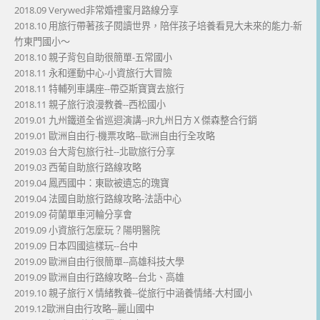
2018.09 Verywed非常婚禮蜜月路線分享
2018.10 用旅行帶著孩子閱讀世界，陪伴孩子培養看見大未來的能力-新
竹東門國小～
2018.10 親子背包自助很簡單-五常國小
2018.11 永和運動中心-小資旅行大冒險
2018.11 特輔列車講座--帶亞斯寶寶去旅行
2018.11 親子旅行浪漫教養--西松國小
2019.01 九州鐵道全省巡迴演講--JR九州日方Ｘ傑森整合行銷
2019.01 歐洲自由行-機票攻略--歐洲自由行全攻略
2019.03 台大背包旅行社--北歐旅行分享
2019.03 西葡自助旅行路線攻略
2019.04 鳳西國中：東歐被遺忘的瑰寶
2019.04 法國自助旅行路線攻略-法語中心
2019.09 荷蘭單車河輪分享會
2019.09 小資旅行怎麼玩？陽明醫院
2019.09 日本四國這樣玩--台中
2019.09 歐洲自由行很簡單--高雄科技大學
2019.09 歐洲自由行路線攻略--台北、高雄
2019.10 親子旅行Ｘ情緒教養--從旅行中涵養情緒-大村國小
2019.12歐洲自由行攻略--麗山國中