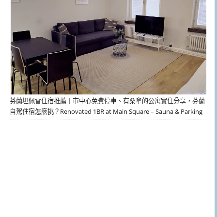
芬蘭坦佩雷住宿推薦｜市中心免費停車、有桑拿的公寓實住分享，芬蘭
自駕住宿怎麼挑？Renovated 1BR at Main Square – Sauna & Parking