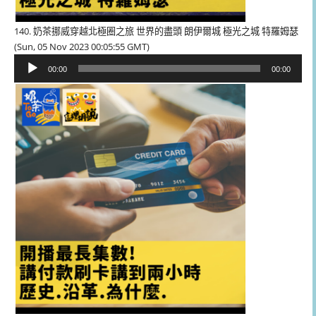
140. 奶茶挪威穿越北極圈之旅 世界的盡頭 朗伊爾城 極光之城 特羅姆瑟
(Sun, 05 Nov 2023 00:05:55 GMT)
音
00:00
00:00
訊
播
放
器