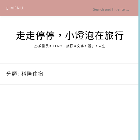
Skip
MENU
to
content
走走停停，小燈泡在旅行
奶茶團長DIFENY：旅行Ｘ文字Ｘ親子Ｘ人生
分類:
科隆住宿