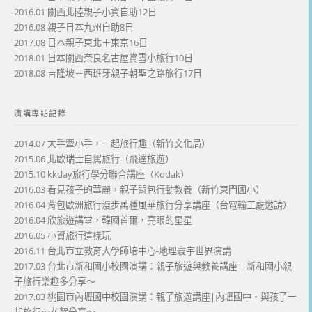
2016.01 關西北陸親子小資自助12日
2016.08 親子日本九州自助8日
2017.08 日本親子東北＋東京16日
2018.01 日本關西奈良名古屋賞雪小旅行10日
2018.08 吉隆坡＋西班牙親子朝聖之路旅行17日
演講專訪記錄
2014.07 大手牽小手，一起旅行趣（新竹文化局）
2015.06 北歐瑞士自駕旅行（飛達旅遊）
2015.10 kkday旅行學分聯合講座（Kodak）
2016.03 看見孩子的華麗，親子背包行動教養（新竹東門國小）
2016.04 背包歐洲旅行漫步萬種風華旅行分享講座（台電輸工處邀請）
2016.04 欣旅遊講堂，韓國首爾，亮眼的星星
2016.05 小資旅行這樣玩
2016.11 台北市立教育大學師培中心-地理寰宇世界演講
2017.03 台北市新和國小校園演講：親子旅遊與教養講座｜新和國小親
子旅行樂趣多分享～
2017.03 桃園市內壢國中校園演講：親子旅遊講座|內壢國中・與孩子一
起旅行～花絮分享～