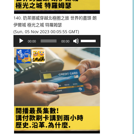
低
音
量。
140. 奶茶挪威穿越北極圈之旅 世界的盡頭 朗
伊爾城 極光之城 特羅姆瑟
(Sun, 05 Nov 2023 00:05:55 GMT)
音
使
00:00
00:00
訊
用
播
向
放
上/
器
向
下
鍵
以
提
高
或
降
低
音