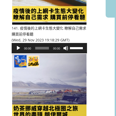
或
降
低
音
量。
141. 疫情後的上網卡生態大變化 瞭解自己需求
購買前停看聽
(Wed, 29 Nov 2023 19:18:29 GMT)
音
使
00:00
00:00
訊
用
播
向
放
上/
器
向
下
鍵
以
提
高
或
降