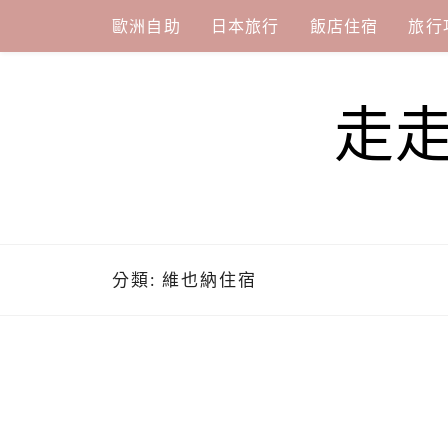
Skip
歐洲自助
日本旅行
飯店住宿
旅行
to
content
走
分類:
維也納住宿