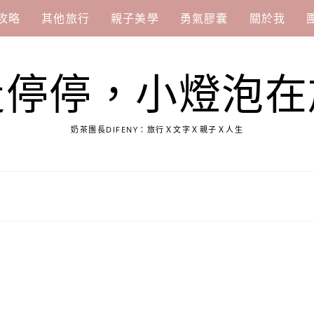
攻略
其他旅行
親子美學
勇氣膠囊
關於我
走停停，小燈泡在
奶茶團長DIFENY：旅行Ｘ文字Ｘ親子Ｘ人生