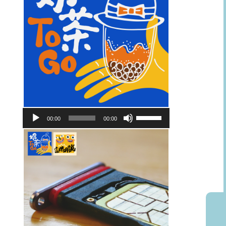
音
使
00:00
00:00
訊
用
播
向
放
上/
器
向
下
鍵
以
提
高