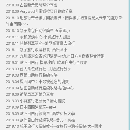
2018.08 古晉新景點發現分享會
2018.09 Verywed非常婚禮蜜月路線分享
2018.10 用旅行帶著孩子閱讀世界，陪伴孩子培養看見大未來的能力-新
竹東門國小～
2018.10 親子背包自助很簡單-五常國小
2018.11 永和運動中心-小資旅行大冒險
2018.11 特輔列車講座--帶亞斯寶寶去旅行
2018.11 親子旅行浪漫教養--西松國小
2019.01 九州鐵道全省巡迴演講--JR九州日方Ｘ傑森整合行銷
2019.01 歐洲自由行-機票攻略--歐洲自由行全攻略
2019.03 台大背包旅行社--北歐旅行分享
2019.03 西葡自助旅行路線攻略
2019.04 鳳西國中：東歐被遺忘的瑰寶
2019.04 法國自助旅行路線攻略-法語中心
2019.09 荷蘭單車河輪分享會
2019.09 小資旅行怎麼玩？陽明醫院
2019.09 日本四國這樣玩--台中
2019.09 歐洲自由行很簡單--高雄科技大學
2019.09 歐洲自由行路線攻略--台北、高雄
2019.10 親子旅行Ｘ情緒教養--從旅行中涵養情緒-大村國小