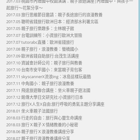
2017.03 桃園市內壢國中校園演講：親子旅遊講座|內壢國中・與孩子一
起旅行～花絮分享～
2017.03 旅行思維節目邀請：親子長途旅行的浪漫教養
2017.05 聰明省錢旅行歐洲日本：經濟部水利署北區
2017.05 親子旅行樂趣多：士林親子館
2017.07 台電訓練所：小資旅行歐洲大冒險
2017.07 tutorabc直播：歐洲省錢旅行
2017.08 親子旅行，浪漫教養：螢橋國小
2017.09 歐洲省錢自助旅行:台茂生活講座
2017.10 資誠會計師公司：親子旅行與教養
2017.10 台南市安平國小：來當親子背包客
2017.11 skyscannerX流浪ing：冰島這樣玩最酷
2017.11 中角國小：親子旅行浪漫教養
2017.11 飛達旅遊聯合講座：坐火車親子遊法國
2017.12 銘傳大學日文研究社:小資旅行日本
2017.12 旅行X人生X自由:旅行呼吸的勇氣主題分享講座
2018.01 坐火車親子法國旅行
2018.03 行走的自由：旅行與心靈生命講座
2018.03 旅行Ｘ親子Ｘ情緒教養的小秘密
2018.06 親子旅行Ｘ浪漫教養講座分享
2018.07 親子旅行浪漫教養講座分享