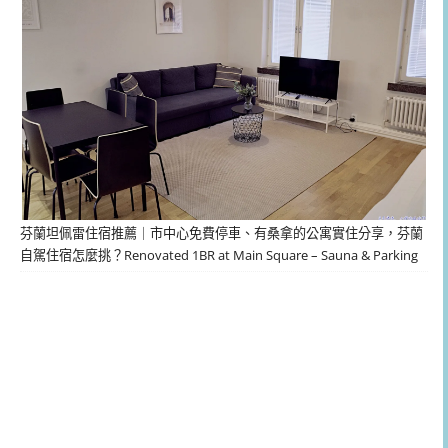
芬蘭坦佩雷住宿推薦｜市中心免費停車、有桑拿的公寓實住分享，芬蘭
自駕住宿怎麼挑？Renovated 1BR at Main Square – Sauna & Parking