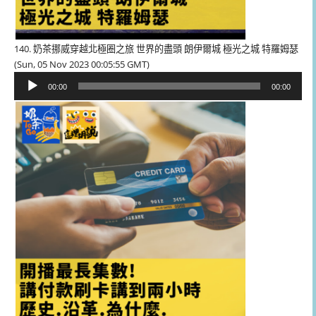
140. 奶茶挪威穿越北極圈之旅 世界的盡頭 朗伊爾城 極光之城 特羅姆瑟
(Sun, 05 Nov 2023 00:05:55 GMT)
音
00:00
00:00
訊
播
放
器