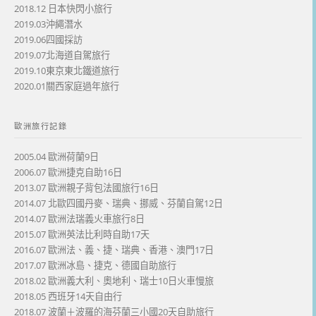
2018.12 日本快閃小旅行
2019.03沖繩潛水
2019.06四國採訪
2019.07北海道自駕旅行
2019.10東京東北鐵道旅行
2020.01關西家庭過年旅行
歐洲旅行記錄
2005.04 歐洲荷蘭9日
2006.07 歐洲捷克自助16日
2013.07 歐洲親子背包法國旅行16日
2014.07 北歐四國丹麥、瑞典、挪威、芬蘭自駕12日
2014.07 歐洲法瑞義火車旅行8日
2015.07 歐洲英法比利時自助17天
2016.07 歐洲法、義、捷、瑞典、香港、澳門17日
2017.07 歐洲冰島、捷克、德國自助旅行
2018.02 歐洲義大利、奧地利、瑞士10日火車慢旅
2018.05 西班牙14天自由行
2018.07 波蘭＋波羅的海芬蘭三小國20天自助旅行