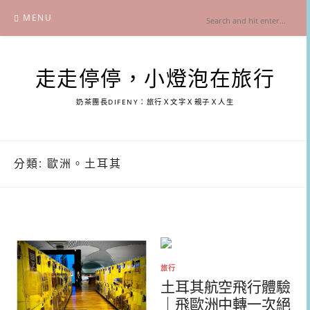
Skip
MENU
to
content
走走停停，小燈泡在旅行
奶茶團長DIFENY：旅行Ｘ文字Ｘ親子Ｘ人生
分類:
歐洲。土耳其
旅行
土耳其航空飛行體驗
｜飛歐洲中轉一次絕