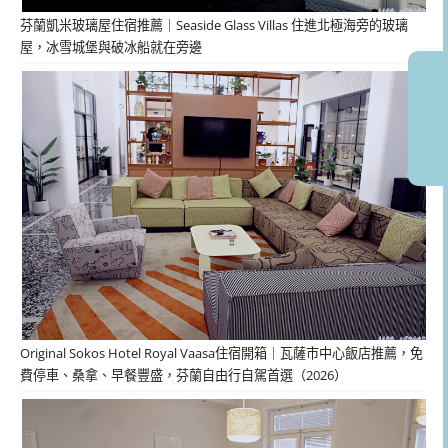
芬蘭凱米玻璃屋住宿推薦｜Seaside Glass Villas 住進北極海旁的玻璃
屋，冰雪城堡與破冰船就在旁邊
Original Sokos Hotel Royal Vaasa住宿開箱｜瓦薩市中心飯店推薦，免
費停車、桑拿、早餐豐盛，芬蘭自由行自駕首選（2026）