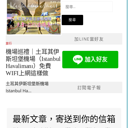
搜
尋
關
鍵
字:
加LINE當好友
旅行
機場巡禮｜土耳其伊
斯坦堡機場（Istanbul
Havalimanı）免費
WIFI上網這樣做
土耳其伊斯坦堡新機場
訂閱電子報
Istanbul Ha...
最新文章，寄送到你的信箱