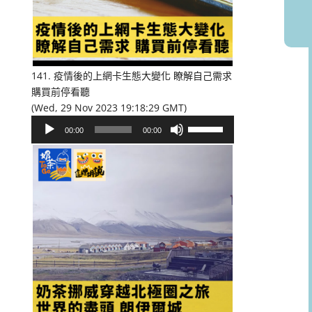
或
降
低
音
量。
141. 疫情後的上網卡生態大變化 瞭解自己需求
購買前停看聽
(Wed, 29 Nov 2023 19:18:29 GMT)
音
使
00:00
00:00
訊
用
播
向
放
上/
器
向
下
鍵
以
提
高
或
降