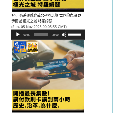
低
音
量。
140. 奶茶挪威穿越北極圈之旅 世界的盡頭 朗
伊爾城 極光之城 特羅姆瑟
(Sun, 05 Nov 2023 00:05:55 GMT)
音
使
00:00
00:00
訊
用
播
向
放
上/
器
向
下
鍵
以
提
高
或
降
低
音