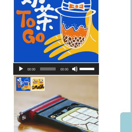
音
使
00:00
00:00
訊
用
播
向
放
上/
器
向
下
鍵
以
提
高